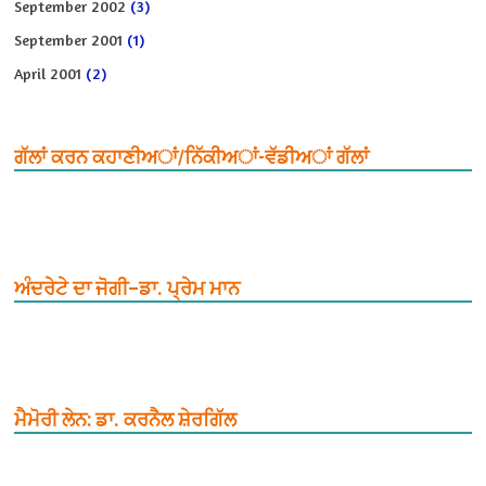
September 2002
(3)
September 2001
(1)
April 2001
(2)
ਗੱਲਾਂ ਕਰਨ ਕਹਾਣੀਅਾਂ/ਨਿੱਕੀਅਾਂ-ਵੱਡੀਅਾਂ ਗੱਲਾਂ
ਅੰਦਰੇਟੇ ਦਾ ਜੋਗੀ–ਡਾ. ਪ੍ਰੇਮ ਮਾਨ
ਮੈਮੋਰੀ ਲੇਨ: ਡਾ. ਕਰਨੈਲ ਸ਼ੇਰਗਿੱਲ