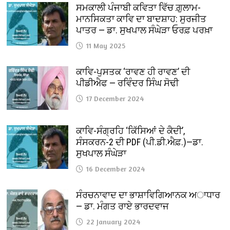
ਸਮਕਾਲੀ ਪੰਜਾਬੀ ਕਵਿਤਾ ਵਿੱਚ ਗ਼ੁਲਾਮ-
ਮਾਨਸਿਕਤਾ ਕਾਵਿ ਦਾ ਬਾਦਸ਼ਾਹ: ਸੁਰਜੀਤ
ਪਾਤਰ — ਡਾ. ਸੁਖਪਾਲ ਸੰਘੇੜਾ ਓਰਫ਼ ਪਰਖ਼ਾ
11 May 2025
ਕਾਵਿ-ਪੁਸਤਕ ‘ਰਾਵਣ ਹੀ ਰਾਵਣ’ ਦੀ
ਪੀਡੀਐਫ — ਰਵਿੰਦਰ ਸਿੰਘ ਸੋਢੀ
17 December 2024
ਕਾਵਿ-ਸੰਗ੍ਰਹਿ ‘ਕਿੱਸਿਆਂ ਦੇ ਕੈਦੀ’,
ਸੰਸਕਰਨ-2 ਦੀ PDF (ਪੀ.ਡੀ.ਐਫ਼.)—ਡਾ.
ਸੁਖਪਾਲ ਸੰਘੇੜਾ
16 December 2024
ਸੰਰਚਨਾਵਾਦ ਦਾ ਭਾਸ਼ਾਵਿਗਿਆਨਕ ਅਾਧਾਰ
— ਡਾ. ਮੰਗਤ ਰਾਏ ਭਾਰਦਵਾਜ
22 January 2024