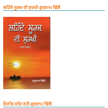
ਲਹਿੰਦੇ ਸੂਰਜ ਦੀ ਸੁਰਖੀ-ਗੁਰਨਾਮ ਢਿੱਲੋਂ
ਓੜਕਿ ਸਚਿ ਰਹੀ-ਗੁਰਨਾਮ ਢਿੱਲੋਂ