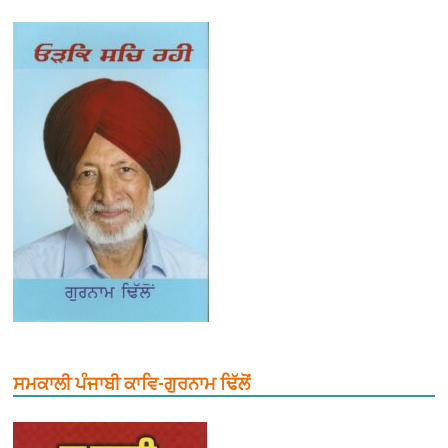
ਸਮਕਾਲੀ ਪੰਜਾਬੀ ਕਾਵਿ-ਗੁਰਨਾਮ ਢਿੱਲੋਂ