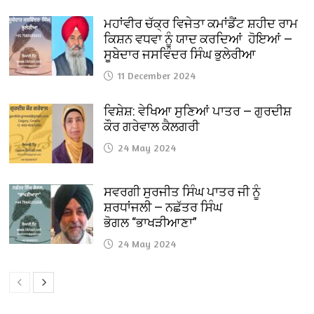
ਮਹਾਂਵੀਰ ਚੱਕ੍ਰ ਵਿਜੇਤਾ ਕਮਾਂਡੈਂਟ ਸ਼ਹੀਦ ਰਾਮ
ਕਿਸ਼ਨ ਵਧਵਾ ਨੂੰ ਯਾਦ ਕਰਦਿਆਂ ਹੋਇਆਂ —
ਸੂਬੇਦਾਰ ਜਸਵਿੰਦਰ ਸਿੰਘ ਭੁਲੇਰੀਆ
11 December 2024
ਵਿਸ਼ੇਸ਼: ਵੇਖਿਆ ਸੁਣਿਆਂ ਪਾਤਰ — ਗੁਰਦੀਸ਼
ਕੌਰ ਗਰੇਵਾਲ ਕੈਲਗਰੀ
24 May 2024
ਸਵਰਗੀ ਸੁਰਜੀਤ ਸਿੰਘ ਪਾਤਰ ਜੀ ਨੂੰ
ਸ਼ਰਧਾਂਜਲੀ — ਨਛੱਤਰ ਸਿੰਘ
ਭੋਗਲ “ਭਾਖੜੀਆਣਾ”
24 May 2024