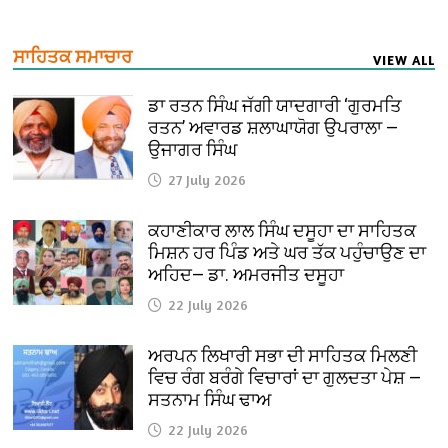
ਸਾਹਿਤਕ ਸਮਾਚਾਰ
VIEW ALL
ਡਾ ਰਤਨ ਸਿੰਘ ਜੱਗੀ ਯਾਦਗਾਰੀ ‘ਗੁਰਮਤਿ
ਰਤਨ’ ਅਵਾਰਡ ਸ਼ਲਾਘਾਯੋਗ ਉਪਰਾਲਾ —
ਉਜਾਗਰ ਸਿੰਘ
27 July 2026
ਕਹਾਣੀਕਾਰ ਲਾਲ ਸਿੰਘ ਦਸੂਹਾ ਦਾ ਸਾਹਿਤਕ
ਮਿਸ਼ਨ ਹਰ ਪਿੰਡ ਅਤੇ ਘਰ ਤੱਕ ਪਹੁੰਚਾਉਣ ਦਾ
ਅਹਿਦ— ਡਾ. ਅਮਰਜੀਤ ਦਸੂਹਾ
22 July 2026
ਅਰਪਨ ਲਿਖਾਰੀ ਸਭਾ ਦੀ ਸਾਹਿਤਕ ਮਿਲਣੀ
ਵਿਚ ਰੰਗ ਬਰੰਗੇ ਵਿਚਾਰਾਂ ਦਾ ਗੁਲਦਤਾ ਪੇਸ਼ —
ਸਤਨਾਮ ਸਿੰਘ ਢਾਅ
22 July 2026