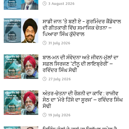
3 August 2026
ਸਾਡੀ ਜਾਨ ‘ਤੇ ਬਣੀ ਏ – ਗੁਰਮਿੰਦਰ ਕੈਂਡੋਵਾਲ
ਦੀ ਗੀਤਕਾਰੀ ਵਿੱਚ ਸਮਾਜਿਕ ਚੇਤਨਾ —
ਪਿਆਰਾ ਸਿੰਘ ਕੁੱਦੋਵਾਲ
31 July 2026
ਬਾਲ-ਮਨ ਦੀ ਸੰਵੇਦਨਾ ਅਤੇ ਜੀਵਨ-ਮੁੱਲਾਂ ਦਾ
ਸਫ਼ਲ ਸਿਰਜਣ ‘ਟੀਨੂ ਦੀ ਲਾਇਬ੍ਰੇਰੀ’ —
ਰਵਿੰਦਰ ਸਿੰਘ ਸੋਢੀ
27 July 2026
ਅੰਤਰ-ਚੇਤਨਾ ਦੀ ਰੌਸ਼ਨੀ ਦਾ ਕਾਵਿ : ਰਾਜੀਵ
ਸੇਠ ਦਾ ‘ਮੇਰੇ ਹਿੱਸੇ ਦਾ ਸੂਰਜ’ — ਰਵਿੰਦਰ ਸਿੰਘ
ਸੋਢੀ
19 July 2026