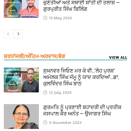
ਚੁਣੌਤੀਆਂ ਅਤੇ ਸਥਾਈ ਸ਼ਾਂਤੀ ਦੀ ਤਲਾਸ਼ —
ਗੁਰਪ੍ਰੀਤ ਸਿੰਘ ਬਿਲਿੰਗ
15 May 2026
ਸ਼ਰਧਾਂਜਲੀ/ਅੰਤਿਮ-ਅਰਦਾਸ/ਭੋਗ
VIEW ALL
ਸੁਖ਼ਨਵਰ ਜਿਓਣ ਮਰ ਕੇ ਵੀ…‘ਲੋਹ ਪੁਰਸ਼’
ਅਮੋਲਕ ਸਿੰਘ ਜੰਮੂ ਨੂੰ ਯਾਦ ਕਰਦਿਆਂ…ਡਾ.
ਕੁਲਵਿੰਦਰ ਸਿੰਘ ਬਾਠ
12 July 2026
ਗੁਰਮਤਿ ਨੂੰ ਪ੍ਰਣਾਈ ਬਹਾਦਰੀ ਦੀ ਪ੍ਰਤੀਕ
ਜਸਪਾਲ ਕੌਰ ਅਨੰਤ — ਉਜਾਗਰ ਸਿੰਘ
9 November 2025