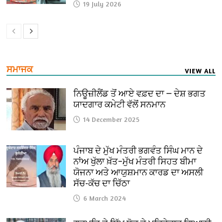
19 July 2026
ਸਮਾਜਕ
VIEW ALL
ਨਿਊਜ਼ੀਲੈਂਡ ਤੋਂ ਆਏ ਵਫ਼ਦ ਦਾ — ਦੇਸ਼ ਭਗਤ
ਯਾਦਗਾਰ ਕਮੇਟੀ ਵੱਲੋਂ ਸਨਮਾਨ
14 December 2025
ਪੰਜਾਬ ਦੇ ਮੁੱਖ ਮੰਤਰੀ ਭਗਵੰਤ ਸਿੰਘ ਮਾਨ ਦੇ
ਨਾਂਅ ਖੁੱਲਾ ਖ਼ੱਤ–ਮੁੱਖ ਮੰਤਰੀ ਸਿਹਤ ਬੀਮਾ
ਯੋਜਨਾ ਅਤੇ ਆਯੁਸ਼ਮਾਨ ਕਾਰਡ ਦਾ ਅਸਲੀ
ਸੱਚ-ਕੱਚ ਦਾ ਚਿੱਠਾ
6 March 2024