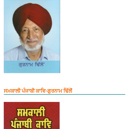
ਸਮਕਾਲੀ ਪੰਜਾਬੀ ਕਾਵਿ-ਗੁਰਨਾਮ ਢਿੱਲੋਂ