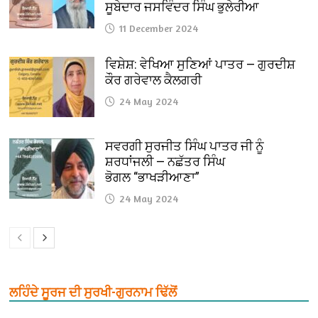
ਸੂਬੇਦਾਰ ਜਸਵਿੰਦਰ ਸਿੰਘ ਭੁਲੇਰੀਆ
11 December 2024
ਵਿਸ਼ੇਸ਼: ਵੇਖਿਆ ਸੁਣਿਆਂ ਪਾਤਰ — ਗੁਰਦੀਸ਼
ਕੌਰ ਗਰੇਵਾਲ ਕੈਲਗਰੀ
24 May 2024
ਸਵਰਗੀ ਸੁਰਜੀਤ ਸਿੰਘ ਪਾਤਰ ਜੀ ਨੂੰ
ਸ਼ਰਧਾਂਜਲੀ — ਨਛੱਤਰ ਸਿੰਘ
ਭੋਗਲ “ਭਾਖੜੀਆਣਾ”
24 May 2024
ਲਹਿੰਦੇ ਸੂਰਜ ਦੀ ਸੁਰਖੀ-ਗੁਰਨਾਮ ਢਿੱਲੋਂ