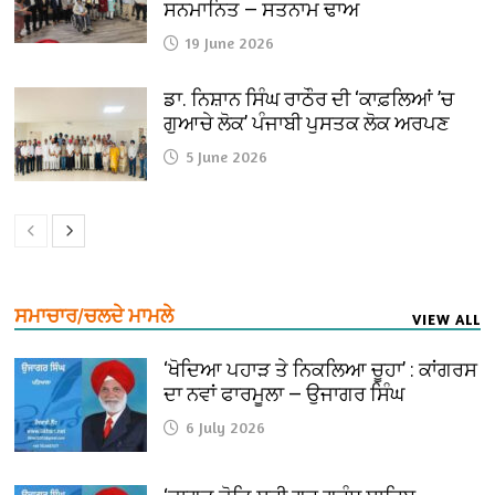
ਸਨਮਾਨਿਤ — ਸਤਨਾਮ ਢਾਅ
19 June 2026
ਡਾ. ਨਿਸ਼ਾਨ ਸਿੰਘ ਰਾਠੌਰ ਦੀ ‘ਕਾਫ਼ਲਿਆਂ ’ਚ
ਗੁਆਚੇ ਲੋਕ’ ਪੰਜਾਬੀ ਪੁਸਤਕ ਲੋਕ ਅਰਪਣ
5 June 2026
ਸਮਾਚਾਰ/ਚਲਦੇ ਮਾਮਲੇ
VIEW ALL
‘ਖੋਦਿਆ ਪਹਾੜ ਤੇ ਨਿਕਲਿਆ ਚੂਹਾ’ : ਕਾਂਗਰਸ
ਦਾ ਨਵਾਂ ਫਾਰਮੂਲਾ — ਉਜਾਗਰ ਸਿੰਘ
6 July 2026