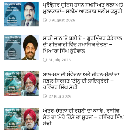
ਪ੍ਰੋਫੈ਼ਸਰ ਯੂਨਿਸ ਹਸਨ ਸ਼ਖ਼ਸੀਅਤ ਕਲਾ ਅਤੇ
ਮੁਲਾਕਾਤਾਂ— ਸਲੀਮ ਆਫ਼ਤਾਬ ਸਲੀਮ ਕਸੂਰੀ
3 August 2026
ਸਾਡੀ ਜਾਨ ‘ਤੇ ਬਣੀ ਏ – ਗੁਰਮਿੰਦਰ ਕੈਂਡੋਵਾਲ
ਦੀ ਗੀਤਕਾਰੀ ਵਿੱਚ ਸਮਾਜਿਕ ਚੇਤਨਾ —
ਪਿਆਰਾ ਸਿੰਘ ਕੁੱਦੋਵਾਲ
31 July 2026
ਬਾਲ-ਮਨ ਦੀ ਸੰਵੇਦਨਾ ਅਤੇ ਜੀਵਨ-ਮੁੱਲਾਂ ਦਾ
ਸਫ਼ਲ ਸਿਰਜਣ ‘ਟੀਨੂ ਦੀ ਲਾਇਬ੍ਰੇਰੀ’ —
ਰਵਿੰਦਰ ਸਿੰਘ ਸੋਢੀ
27 July 2026
ਅੰਤਰ-ਚੇਤਨਾ ਦੀ ਰੌਸ਼ਨੀ ਦਾ ਕਾਵਿ : ਰਾਜੀਵ
ਸੇਠ ਦਾ ‘ਮੇਰੇ ਹਿੱਸੇ ਦਾ ਸੂਰਜ’ — ਰਵਿੰਦਰ ਸਿੰਘ
ਸੋਢੀ