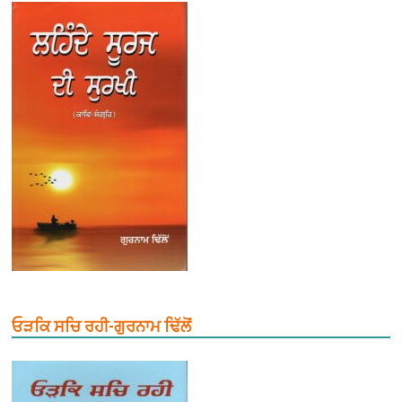
ਓੜਕਿ ਸਚਿ ਰਹੀ-ਗੁਰਨਾਮ ਢਿੱਲੋਂ