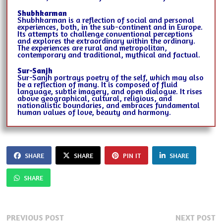
Shubhkarman
Shubhkarman is a reflection of social and personal
experiences, both, in the sub-continent and in Europe.
Its attempts to challenge conventional perceptions
and explores the extraordinary within the ordinary.
The experiences are rural and metropolitan,
contemporary and traditional, mythical and factual.
Sur-Sanjh
Sur-Sanjh portrays poetry of the self, which may also
be a reflection of many. It is composed of fluid
language, subtle imagery, and open dialogue. It rises
above geographical, cultural, religious, and
nationalistic boundaries, and embraces fundamental
human values of love, beauty and harmony.
SHARE
SHARE
PIN IT
SHARE
SHARE
Post
Previous
N
PREVIOUS POST
NEXT POST