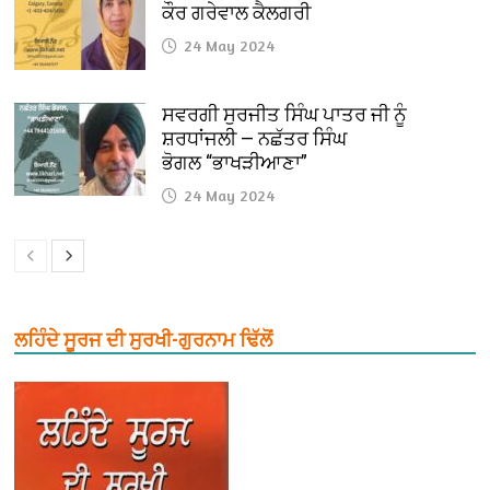
ਕੌਰ ਗਰੇਵਾਲ ਕੈਲਗਰੀ
24 May 2024
ਸਵਰਗੀ ਸੁਰਜੀਤ ਸਿੰਘ ਪਾਤਰ ਜੀ ਨੂੰ
ਸ਼ਰਧਾਂਜਲੀ — ਨਛੱਤਰ ਸਿੰਘ
ਭੋਗਲ “ਭਾਖੜੀਆਣਾ”
24 May 2024
ਲਹਿੰਦੇ ਸੂਰਜ ਦੀ ਸੁਰਖੀ-ਗੁਰਨਾਮ ਢਿੱਲੋਂ