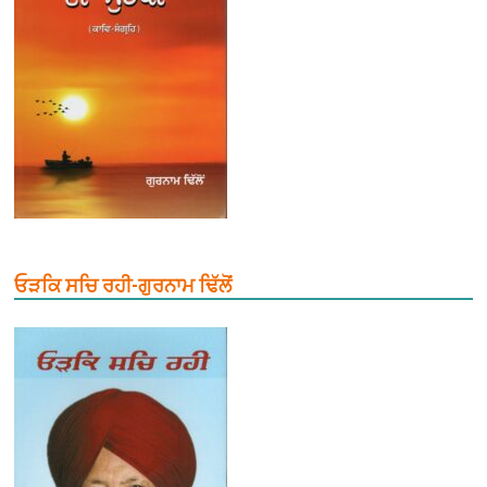
ਓੜਕਿ ਸਚਿ ਰਹੀ-ਗੁਰਨਾਮ ਢਿੱਲੋਂ