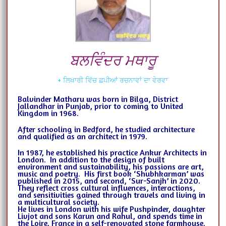
ਬਲਵਿੰਦਰ ਮਥਾਰੂ
+ ਲਿਖਾਰੀ ਵਿੱਚ ਛਪੀਆਂ ਰਚਨਾਵਾਂ ਦਾ ਵੇਰਵਾ
Balvinder Matharu was born in Bilga, District
Jallandhar in Punjab, prior to coming to United
Kingdom in 1968.
After schooling in Bedford, he studied architecture
and qualified as an architect in 1979.
In 1987, he established his practice Ankur Architects in
London. In addition to the design of built
environment and sustainability, his passions are art,
music and poetry. His first book ‘Shubhkarman’ was
published in 2015, and second, ‘Sur-Sanjh’ in 2020.
They reflect cross cultural influences, interactions,
and sensitivities gained through travels and living in
a multicultural society.
He lives in London with his wife Pushpinder, daughter
Livjot and sons Karun and Rahul, and spends time in
the Loire, France in a self-renovated stone farmhouse.