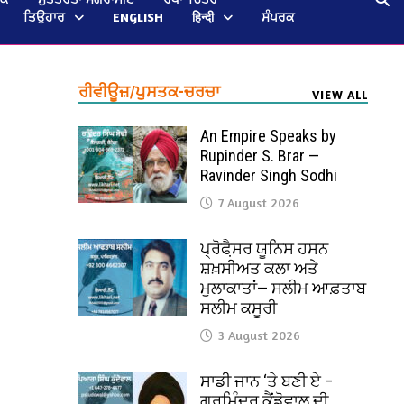
ਤਿਉਹਾਰ
ENGLISH
हिन्दी
ਸੰਪਰਕ
ਰੀਵੀਊਜ਼/ਪੁਸਤਕ-ਚਰਚਾ
VIEW ALL
An Empire Speaks by
Rupinder S. Brar —
Ravinder Singh Sodhi
7 August 2026
ਪ੍ਰੋਫੈ਼ਸਰ ਯੂਨਿਸ ਹਸਨ
ਸ਼ਖ਼ਸੀਅਤ ਕਲਾ ਅਤੇ
ਮੁਲਾਕਾਤਾਂ— ਸਲੀਮ ਆਫ਼ਤਾਬ
ਸਲੀਮ ਕਸੂਰੀ
3 August 2026
ਸਾਡੀ ਜਾਨ ‘ਤੇ ਬਣੀ ਏ –
ਗੁਰਮਿੰਦਰ ਕੈਂਡੋਵਾਲ ਦੀ