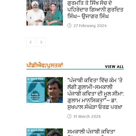
ਗੁਰਮਤਿ ਤੇ ਸਿੱਖ ਸੋਚ ਦੇ
ਪਹਿਰੇਦਾਰ ਗਿਆਨੀ ਗੁਰਦਿਤ
ਸਿੰਘ— ਉਜਾਗਰ ਸਿੰਘ
27 February 2024
ਪੀਡੀਐਫ/ਪੁਸਤਕਾਂ
VIEW ALL
“ਪੰਜਾਬੀ ਕਵਿਤਾ ਵਿੱਚ ਕੰਮ ‘ਤੇ
ਲੱਗੀ ਗ਼ੁਲਾਮੀ–ਸਮਕਾਲੀ
ਪੰਜਾਬੀ ਕਵਿਤਾ ਦੀ ਮੂਲ ਸੀਮਾ:
ਗ਼ੁਲਾਮ ਮਾਨਸਿਕਤਾ”— ਡਾ.
ਸੁਖਪਾਲ ਸੰਘੇੜਾ ਓਰਫ਼ ਪਰਖ਼ਾ
31 March 2026
ਸਮਕਾਲੀ ਪੰਜਾਬੀ ਕਵਿਤਾ