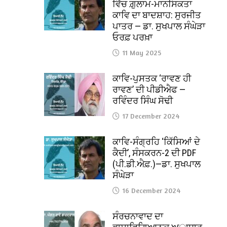
ਵਿੱਚ ਗ਼ੁਲਾਮ-ਮਾਨਸਿਕਤਾ
ਕਾਵਿ ਦਾ ਬਾਦਸ਼ਾਹ: ਸੁਰਜੀਤ
ਪਾਤਰ — ਡਾ. ਸੁਖਪਾਲ ਸੰਘੇੜਾ
ਓਰਫ਼ ਪਰਖ਼ਾ
11 May 2025
ਕਾਵਿ-ਪੁਸਤਕ ‘ਰਾਵਣ ਹੀ
ਰਾਵਣ’ ਦੀ ਪੀਡੀਐਫ —
ਰਵਿੰਦਰ ਸਿੰਘ ਸੋਢੀ
17 December 2024
ਕਾਵਿ-ਸੰਗ੍ਰਹਿ ‘ਕਿੱਸਿਆਂ ਦੇ
ਕੈਦੀ’, ਸੰਸਕਰਨ-2 ਦੀ PDF
(ਪੀ.ਡੀ.ਐਫ਼.)—ਡਾ. ਸੁਖਪਾਲ
ਸੰਘੇੜਾ
16 December 2024
ਸੰਰਚਨਾਵਾਦ ਦਾ