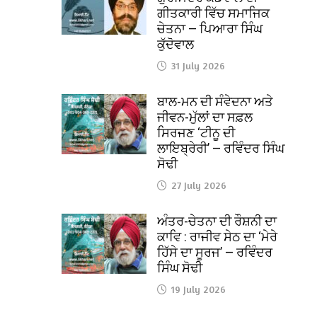
ਗੀਤਕਾਰੀ ਵਿੱਚ ਸਮਾਜਿਕ
ਚੇਤਨਾ — ਪਿਆਰਾ ਸਿੰਘ
ਕੁੱਦੋਵਾਲ
31 July 2026
ਬਾਲ-ਮਨ ਦੀ ਸੰਵੇਦਨਾ ਅਤੇ
ਜੀਵਨ-ਮੁੱਲਾਂ ਦਾ ਸਫ਼ਲ
ਸਿਰਜਣ ‘ਟੀਨੂ ਦੀ
ਲਾਇਬ੍ਰੇਰੀ’ — ਰਵਿੰਦਰ ਸਿੰਘ
ਸੋਢੀ
27 July 2026
ਅੰਤਰ-ਚੇਤਨਾ ਦੀ ਰੌਸ਼ਨੀ ਦਾ
ਕਾਵਿ : ਰਾਜੀਵ ਸੇਠ ਦਾ ‘ਮੇਰੇ
ਹਿੱਸੇ ਦਾ ਸੂਰਜ’ — ਰਵਿੰਦਰ
ਸਿੰਘ ਸੋਢੀ
19 July 2026