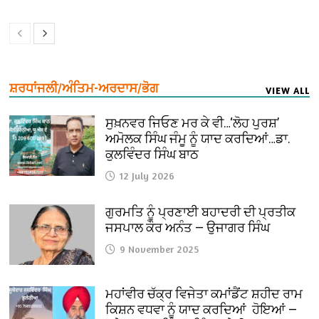
ਸ਼ਰਧਾਂਜਲੀ/ਅੰਤਿਮ-ਅਰਦਾਸ/ਭੋਗ
VIEW ALL
ਸੁਖ਼ਨਵਰ ਜਿਓਣ ਮਰ ਕੇ ਵੀ…‘ਲੋਹ ਪੁਰਸ਼’
ਅਮੋਲਕ ਸਿੰਘ ਜੰਮੂ ਨੂੰ ਯਾਦ ਕਰਦਿਆਂ…ਡਾ.
ਕੁਲਵਿੰਦਰ ਸਿੰਘ ਬਾਠ
12 July 2026
ਗੁਰਮਤਿ ਨੂੰ ਪ੍ਰਣਾਈ ਬਹਾਦਰੀ ਦੀ ਪ੍ਰਤੀਕ
ਜਸਪਾਲ ਕੌਰ ਅਨੰਤ — ਉਜਾਗਰ ਸਿੰਘ
9 November 2025
ਮਹਾਂਵੀਰ ਚੱਕ੍ਰ ਵਿਜੇਤਾ ਕਮਾਂਡੈਂਟ ਸ਼ਹੀਦ ਰਾਮ
ਕਿਸ਼ਨ ਵਧਵਾ ਨੂੰ ਯਾਦ ਕਰਦਿਆਂ ਹੋਇਆਂ —