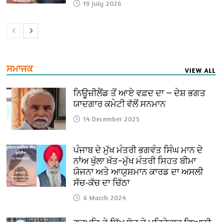
19 July 2026
ਸਮਾਜਕ
VIEW ALL
ਨਿਊਜ਼ੀਲੈਂਡ ਤੋਂ ਆਏ ਵਫ਼ਦ ਦਾ — ਦੇਸ਼ ਭਗਤ
ਯਾਦਗਾਰ ਕਮੇਟੀ ਵੱਲੋਂ ਸਨਮਾਨ
14 December 2025
ਪੰਜਾਬ ਦੇ ਮੁੱਖ ਮੰਤਰੀ ਭਗਵੰਤ ਸਿੰਘ ਮਾਨ ਦੇ
ਨਾਂਅ ਖੁੱਲਾ ਖ਼ੱਤ–ਮੁੱਖ ਮੰਤਰੀ ਸਿਹਤ ਬੀਮਾ
ਯੋਜਨਾ ਅਤੇ ਆਯੁਸ਼ਮਾਨ ਕਾਰਡ ਦਾ ਅਸਲੀ
ਸੱਚ-ਕੱਚ ਦਾ ਚਿੱਠਾ
6 March 2024