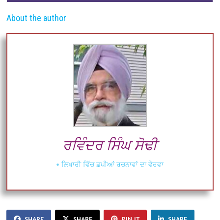
About the author
ਰਵਿੰਦਰ ਸਿੰਘ ਸੋਢੀ
+ ਲਿਖਾਰੀ ਵਿੱਚ ਛਪੀਆਂ ਰਚਨਾਵਾਂ ਦਾ ਵੇਰਵਾ
SHARE
SHARE
PIN IT
SHARE