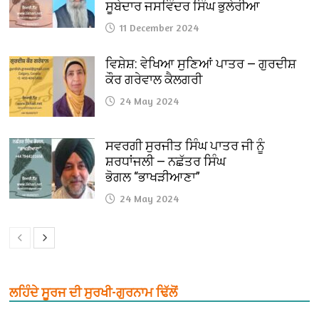
ਸੂਬੇਦਾਰ ਜਸਵਿੰਦਰ ਸਿੰਘ ਭੁਲੇਰੀਆ
11 December 2024
ਵਿਸ਼ੇਸ਼: ਵੇਖਿਆ ਸੁਣਿਆਂ ਪਾਤਰ — ਗੁਰਦੀਸ਼
ਕੌਰ ਗਰੇਵਾਲ ਕੈਲਗਰੀ
24 May 2024
ਸਵਰਗੀ ਸੁਰਜੀਤ ਸਿੰਘ ਪਾਤਰ ਜੀ ਨੂੰ
ਸ਼ਰਧਾਂਜਲੀ — ਨਛੱਤਰ ਸਿੰਘ
ਭੋਗਲ “ਭਾਖੜੀਆਣਾ”
24 May 2024
ਲਹਿੰਦੇ ਸੂਰਜ ਦੀ ਸੁਰਖੀ-ਗੁਰਨਾਮ ਢਿੱਲੋਂ