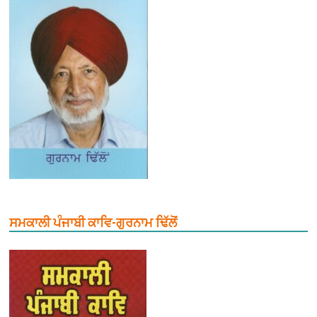
ਸਮਕਾਲੀ ਪੰਜਾਬੀ ਕਾਵਿ-ਗੁਰਨਾਮ ਢਿੱਲੋਂ