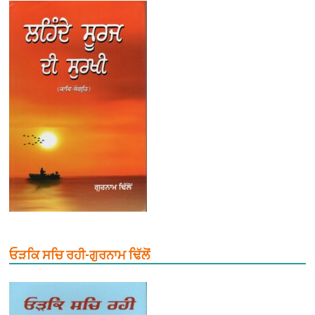
ਓੜਕਿ ਸਚਿ ਰਹੀ-ਗੁਰਨਾਮ ਢਿੱਲੋਂ