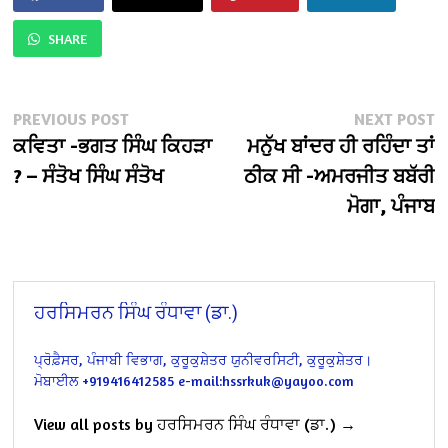
SHARE
Post
Previous
N
PREVIOUS POST
NEXT POST
post:
po
ਕਵਿਤਾ -ਭਗਤ ਸਿੰਘ ਕਿਹੜਾ
ਮਨੁੱਖ ਬਾਂਦਰ ਹੀ ਰਹਿੰਦਾ ਤਾਂ
navigation
? – ਸੰਤੋਖ ਸਿੰਘ ਸੰਤੋਖ
ਠੀਕ ਸੀ -ਅਮਰਜੀਤ ਬਬੱਰੀ
ਮੋਗਾ, ਪੰਜਾਬ
ਹਰਸਿਮਰਨ ਸਿੰਘ ਰੰਧਾਵਾ (ਡਾ.)
ਪ੍ਰੋਫ਼ੈਸਰ, ਪੰਜਾਬੀ ਵਿਭਾਗ, ਕੁਰੂਕੁਸ਼ੇਤਰ ਯੁਨੀਵਰਸਿਟੀ, ਕੁਰੂਕੁਸ਼ੇਤਰ।
ਮੋਬਾਈਲ +919416412585 e-mail:hssrkuk@yayoo.com
View all posts by ਹਰਸਿਮਰਨ ਸਿੰਘ ਰੰਧਾਵਾ (ਡਾ.) →