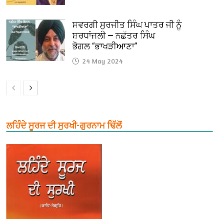
ਸਵਰਗੀ ਸੁਰਜੀਤ ਸਿੰਘ ਪਾਤਰ ਜੀ ਨੂੰ
ਸ਼ਰਧਾਂਜਲੀ — ਨਛੱਤਰ ਸਿੰਘ
ਭੋਗਲ “ਭਾਖੜੀਆਣਾ”
24 May 2024
ਲਹਿੰਦੇ ਸੂਰਜ ਦੀ ਸੁਰਖੀ-ਗੁਰਨਾਮ ਢਿੱਲੋਂ