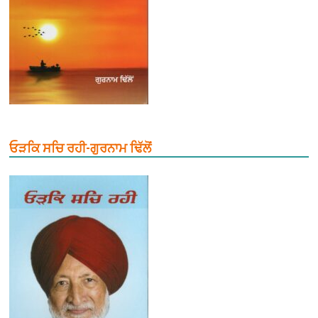
ਓੜਕਿ ਸਚਿ ਰਹੀ-ਗੁਰਨਾਮ ਢਿੱਲੋਂ