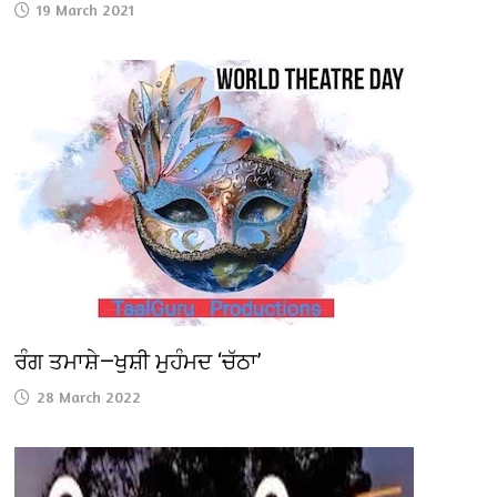
19 March 2021
ਰੰਗ ਤਮਾਸ਼ੇ—ਖੁਸ਼ੀ ਮੁਹੰਮਦ ‘ਚੱਠਾ’
28 March 2022