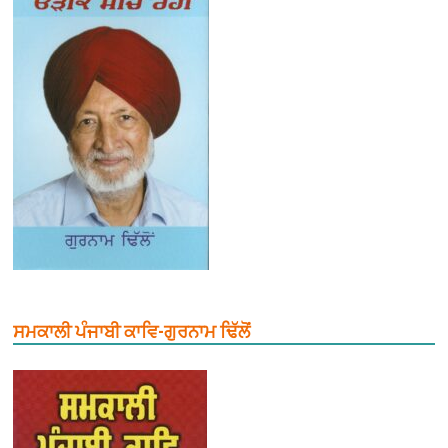
ਸਮਕਾਲੀ ਪੰਜਾਬੀ ਕਾਵਿ-ਗੁਰਨਾਮ ਢਿੱਲੋਂ