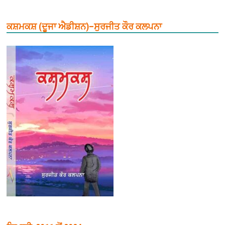
ਕਸ਼ਮਕਸ਼ (ਦੂਜਾ ਐਡੀਸ਼ਨ)–ਸੁਰਜੀਤ ਕੌਰ ਕਲਪਨਾ