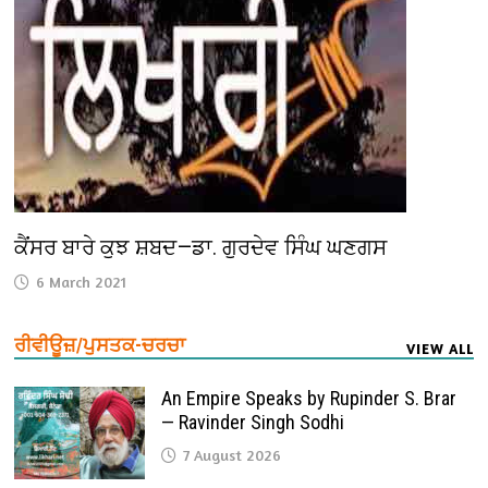
ਕੈਂਸਰ ਬਾਰੇ ਕੁਝ ਸ਼ਬਦ—ਡਾ. ਗੁਰਦੇਵ ਸਿੰਘ ਘਣਗਸ
6 March 2021
ਰੀਵੀਊਜ਼/ਪੁਸਤਕ-ਚਰਚਾ
VIEW ALL
An Empire Speaks by Rupinder S. Brar
— Ravinder Singh Sodhi
7 August 2026