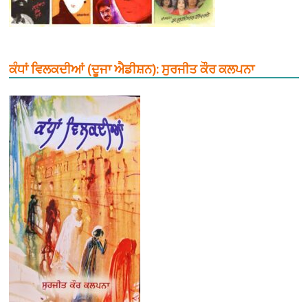
ਕੰਧਾਂ ਵਿਲਕਦੀਆਂ (ਦੂਜਾ ਐਡੀਸ਼ਨ): ਸੁਰਜੀਤ ਕੌਰ ਕਲਪਨਾ