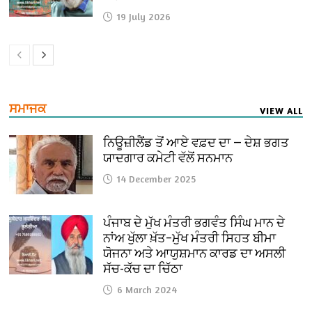
19 July 2026
ਸਮਾਜਕ
VIEW ALL
ਨਿਊਜ਼ੀਲੈਂਡ ਤੋਂ ਆਏ ਵਫ਼ਦ ਦਾ — ਦੇਸ਼ ਭਗਤ
ਯਾਦਗਾਰ ਕਮੇਟੀ ਵੱਲੋਂ ਸਨਮਾਨ
14 December 2025
ਪੰਜਾਬ ਦੇ ਮੁੱਖ ਮੰਤਰੀ ਭਗਵੰਤ ਸਿੰਘ ਮਾਨ ਦੇ
ਨਾਂਅ ਖੁੱਲਾ ਖ਼ੱਤ–ਮੁੱਖ ਮੰਤਰੀ ਸਿਹਤ ਬੀਮਾ
ਯੋਜਨਾ ਅਤੇ ਆਯੁਸ਼ਮਾਨ ਕਾਰਡ ਦਾ ਅਸਲੀ
ਸੱਚ-ਕੱਚ ਦਾ ਚਿੱਠਾ
6 March 2024