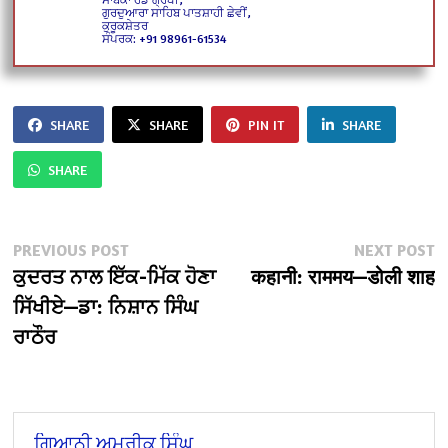
ਗੁਰਦੁਆਰਾ ਸਾਹਿਬ ਪਾਤਸ਼ਾਹੀ ਛੇਵੀਂ,
ਕੁਰੂਕਸ਼ੇਤਰ
ਸੰਪਰਕ: +91 98961-61534
SHARE
SHARE
PIN IT
SHARE
SHARE
Post
Previous
N
PREVIOUS POST
NEXT POST
post:
po
ਕੁਦਰਤ ਨਾਲ ਇੱਕ-ਮਿੱਕ ਹੋਣਾ
कहानी: राममय—डोली शाह
navigation
ਸਿੱਖੀਏ—ਡਾ: ਨਿਸ਼ਾਨ ਸਿੰਘ
ਰਾਠੌਰ
ਗਿਆਨੀ ਅਮਰੀਕ ਸਿੰਘ