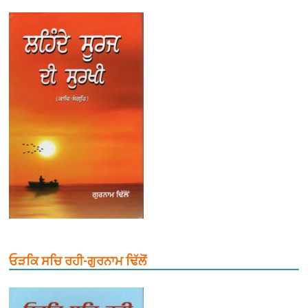
ਓੜਕਿ ਸਚਿ ਰਹੀ-ਗੁਰਨਾਮ ਢਿੱਲੋਂ