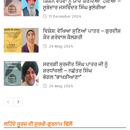
ਕਿਸ਼ਨ ਵਧਵਾ ਨੂੰ ਯਾਦ ਕਰਦਿਆਂ ਹੋਇਆਂ —
ਸੂਬੇਦਾਰ ਜਸਵਿੰਦਰ ਸਿੰਘ ਭੁਲੇਰੀਆ
11 December 2024
ਵਿਸ਼ੇਸ਼: ਵੇਖਿਆ ਸੁਣਿਆਂ ਪਾਤਰ — ਗੁਰਦੀਸ਼
ਕੌਰ ਗਰੇਵਾਲ ਕੈਲਗਰੀ
24 May 2024
ਸਵਰਗੀ ਸੁਰਜੀਤ ਸਿੰਘ ਪਾਤਰ ਜੀ ਨੂੰ
ਸ਼ਰਧਾਂਜਲੀ — ਨਛੱਤਰ ਸਿੰਘ
ਭੋਗਲ “ਭਾਖੜੀਆਣਾ”
24 May 2024
ਲਹਿੰਦੇ ਸੂਰਜ ਦੀ ਸੁਰਖੀ-ਗੁਰਨਾਮ ਢਿੱਲੋਂ