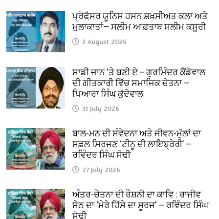
ਪ੍ਰੋਫੈ਼ਸਰ ਯੂਨਿਸ ਹਸਨ ਸ਼ਖ਼ਸੀਅਤ ਕਲਾ ਅਤੇ
ਮੁਲਾਕਾਤਾਂ— ਸਲੀਮ ਆਫ਼ਤਾਬ ਸਲੀਮ ਕਸੂਰੀ
3 August 2026
ਸਾਡੀ ਜਾਨ ‘ਤੇ ਬਣੀ ਏ – ਗੁਰਮਿੰਦਰ ਕੈਂਡੋਵਾਲ
ਦੀ ਗੀਤਕਾਰੀ ਵਿੱਚ ਸਮਾਜਿਕ ਚੇਤਨਾ —
ਪਿਆਰਾ ਸਿੰਘ ਕੁੱਦੋਵਾਲ
31 July 2026
ਬਾਲ-ਮਨ ਦੀ ਸੰਵੇਦਨਾ ਅਤੇ ਜੀਵਨ-ਮੁੱਲਾਂ ਦਾ
ਸਫ਼ਲ ਸਿਰਜਣ ‘ਟੀਨੂ ਦੀ ਲਾਇਬ੍ਰੇਰੀ’ —
ਰਵਿੰਦਰ ਸਿੰਘ ਸੋਢੀ
27 July 2026
ਅੰਤਰ-ਚੇਤਨਾ ਦੀ ਰੌਸ਼ਨੀ ਦਾ ਕਾਵਿ : ਰਾਜੀਵ
ਸੇਠ ਦਾ ‘ਮੇਰੇ ਹਿੱਸੇ ਦਾ ਸੂਰਜ’ — ਰਵਿੰਦਰ ਸਿੰਘ
ਸੋਢੀ