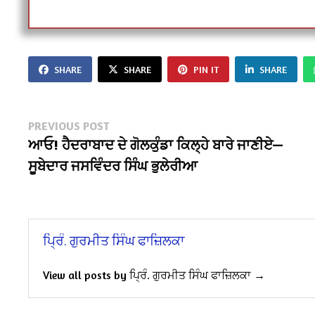
SHARE
SHARE
PIN IT
SHARE
Post
Previous
PREVIOUS POST
post:
ਆਓ! ਹੈਦਰਾਬਾਦ ਦੇ ਗੋਲਕੁੰਡਾ ਕਿਲ੍ਹੇ ਬਾਰੇ ਜਾਣੀਏ—
navigation
ਸੂਬੇਦਾਰ ਜਸਵਿੰਦਰ ਸਿੰਘ ਭੁਲੇਰੀਆ
ਪ੍ਰਿੰ. ਗੁਰਮੀਤ ਸਿੰਘ ਫਾਜ਼ਿਲਕਾ
View all posts by ਪ੍ਰਿੰ. ਗੁਰਮੀਤ ਸਿੰਘ ਫਾਜ਼ਿਲਕਾ →