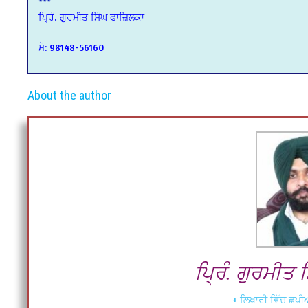
***
ਪ੍ਰਿੰ. ਗੁਰਮੀਤ ਸਿੰਘ ਫਾਜ਼ਿਲਕਾ
ਮੋ: 98148-56160
About the author
ਪ੍ਰਿੰ. ਗੁਰਮੀਤ
+ ਲਿਖਾਰੀ ਵਿੱਚ ਛਪੀਆ