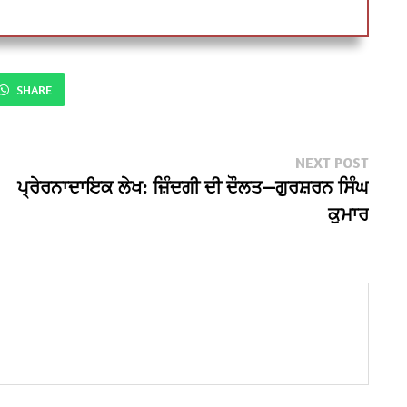
SHARE
Next
NEXT POST
post:
ਪ੍ਰੇਰਨਾਦਾਇਕ ਲੇਖ: ਜ਼ਿੰਦਗੀ ਦੀ ਦੌਲਤ—ਗੁਰਸ਼ਰਨ ਸਿੰਘ
ਕੁਮਾਰ