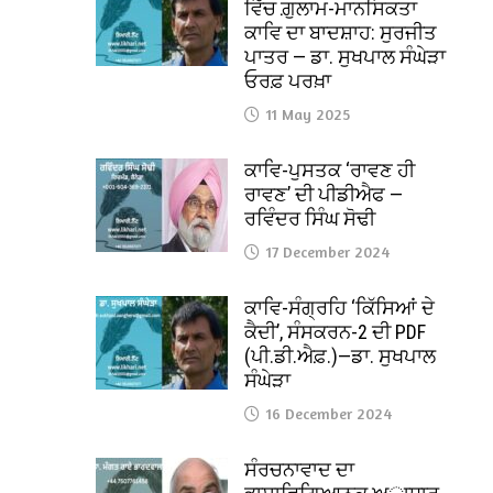
ਵਿੱਚ ਗ਼ੁਲਾਮ-ਮਾਨਸਿਕਤਾ
ਕਾਵਿ ਦਾ ਬਾਦਸ਼ਾਹ: ਸੁਰਜੀਤ
ਪਾਤਰ — ਡਾ. ਸੁਖਪਾਲ ਸੰਘੇੜਾ
ਓਰਫ਼ ਪਰਖ਼ਾ
11 May 2025
ਕਾਵਿ-ਪੁਸਤਕ ‘ਰਾਵਣ ਹੀ
ਰਾਵਣ’ ਦੀ ਪੀਡੀਐਫ —
ਰਵਿੰਦਰ ਸਿੰਘ ਸੋਢੀ
17 December 2024
ਕਾਵਿ-ਸੰਗ੍ਰਹਿ ‘ਕਿੱਸਿਆਂ ਦੇ
ਕੈਦੀ’, ਸੰਸਕਰਨ-2 ਦੀ PDF
(ਪੀ.ਡੀ.ਐਫ਼.)—ਡਾ. ਸੁਖਪਾਲ
ਸੰਘੇੜਾ
16 December 2024
ਸੰਰਚਨਾਵਾਦ ਦਾ