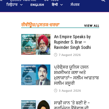
ਤਿਉਹਾਰ
ENGLISH
हिन्दी
ਸੰਪਰਕ
ਰੀਵੀਊਜ਼/ਪੁਸਤਕ-ਚਰਚਾ
VIEW ALL
An Empire Speaks by
Rupinder S. Brar —
Ravinder Singh Sodhi
7 August 2026
ਪ੍ਰੋਫੈ਼ਸਰ ਯੂਨਿਸ ਹਸਨ
ਸ਼ਖ਼ਸੀਅਤ ਕਲਾ ਅਤੇ
ਮੁਲਾਕਾਤਾਂ— ਸਲੀਮ ਆਫ਼ਤਾਬ
ਸਲੀਮ ਕਸੂਰੀ
3 August 2026
ਸਾਡੀ ਜਾਨ ‘ਤੇ ਬਣੀ ਏ –
ਗੁਰਮਿੰਦਰ ਕੈਂਡੋਵਾਲ ਦੀ