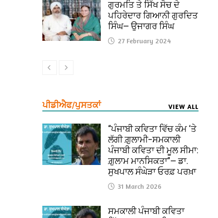
ਗੁਰਮਤਿ ਤੇ ਸਿੱਖ ਸੋਚ ਦੇ
ਪਹਿਰੇਦਾਰ ਗਿਆਨੀ ਗੁਰਦਿਤ
ਸਿੰਘ— ਉਜਾਗਰ ਸਿੰਘ
27 February 2024
ਪੀਡੀਐਫ/ਪੁਸਤਕਾਂ
VIEW ALL
“ਪੰਜਾਬੀ ਕਵਿਤਾ ਵਿੱਚ ਕੰਮ ‘ਤੇ
ਲੱਗੀ ਗ਼ੁਲਾਮੀ–ਸਮਕਾਲੀ
ਪੰਜਾਬੀ ਕਵਿਤਾ ਦੀ ਮੂਲ ਸੀਮਾ:
ਗ਼ੁਲਾਮ ਮਾਨਸਿਕਤਾ”— ਡਾ.
ਸੁਖਪਾਲ ਸੰਘੇੜਾ ਓਰਫ਼ ਪਰਖ਼ਾ
31 March 2026
ਸਮਕਾਲੀ ਪੰਜਾਬੀ ਕਵਿਤਾ