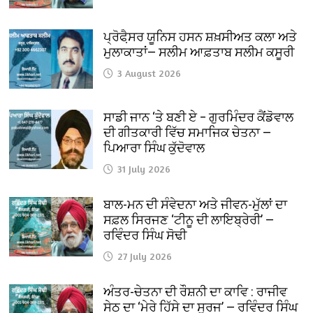
ਪ੍ਰੋਫੈ਼ਸਰ ਯੂਨਿਸ ਹਸਨ ਸ਼ਖ਼ਸੀਅਤ ਕਲਾ ਅਤੇ
ਮੁਲਾਕਾਤਾਂ— ਸਲੀਮ ਆਫ਼ਤਾਬ ਸਲੀਮ ਕਸੂਰੀ
3 August 2026
ਸਾਡੀ ਜਾਨ ‘ਤੇ ਬਣੀ ਏ – ਗੁਰਮਿੰਦਰ ਕੈਂਡੋਵਾਲ
ਦੀ ਗੀਤਕਾਰੀ ਵਿੱਚ ਸਮਾਜਿਕ ਚੇਤਨਾ —
ਪਿਆਰਾ ਸਿੰਘ ਕੁੱਦੋਵਾਲ
31 July 2026
ਬਾਲ-ਮਨ ਦੀ ਸੰਵੇਦਨਾ ਅਤੇ ਜੀਵਨ-ਮੁੱਲਾਂ ਦਾ
ਸਫ਼ਲ ਸਿਰਜਣ ‘ਟੀਨੂ ਦੀ ਲਾਇਬ੍ਰੇਰੀ’ —
ਰਵਿੰਦਰ ਸਿੰਘ ਸੋਢੀ
27 July 2026
ਅੰਤਰ-ਚੇਤਨਾ ਦੀ ਰੌਸ਼ਨੀ ਦਾ ਕਾਵਿ : ਰਾਜੀਵ
ਸੇਠ ਦਾ ‘ਮੇਰੇ ਹਿੱਸੇ ਦਾ ਸੂਰਜ’ — ਰਵਿੰਦਰ ਸਿੰਘ