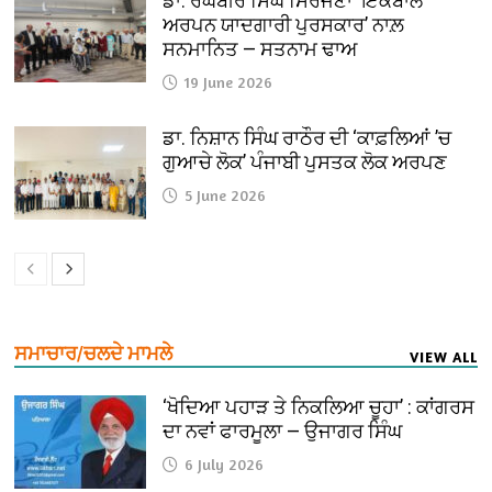
ਡਾ. ਰਘਬੀਰ ਸਿੰਘ ਸਿਰਜਣਾ ‘ਇਕਬਾਲ
ਅਰਪਨ ਯਾਦਗਾਰੀ ਪੁਰਸਕਾਰ’ ਨਾਲ਼
ਸਨਮਾਨਿਤ — ਸਤਨਾਮ ਢਾਅ
19 June 2026
ਡਾ. ਨਿਸ਼ਾਨ ਸਿੰਘ ਰਾਠੌਰ ਦੀ ‘ਕਾਫ਼ਲਿਆਂ ’ਚ
ਗੁਆਚੇ ਲੋਕ’ ਪੰਜਾਬੀ ਪੁਸਤਕ ਲੋਕ ਅਰਪਣ
5 June 2026
ਸਮਾਚਾਰ/ਚਲਦੇ ਮਾਮਲੇ
VIEW ALL
‘ਖੋਦਿਆ ਪਹਾੜ ਤੇ ਨਿਕਲਿਆ ਚੂਹਾ’ : ਕਾਂਗਰਸ
ਦਾ ਨਵਾਂ ਫਾਰਮੂਲਾ — ਉਜਾਗਰ ਸਿੰਘ
6 July 2026