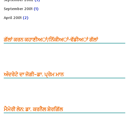
September 2001
(1)
April 2001
(2)
ਗੱਲਾਂ ਕਰਨ ਕਹਾਣੀਅਾਂ/ਨਿੱਕੀਅਾਂ-ਵੱਡੀਅਾਂ ਗੱਲਾਂ
ਅੰਦਰੇਟੇ ਦਾ ਜੋਗੀ–ਡਾ. ਪ੍ਰੇਮ ਮਾਨ
ਮੈਮੋਰੀ ਲੇਨ: ਡਾ. ਕਰਨੈਲ ਸ਼ੇਰਗਿੱਲ