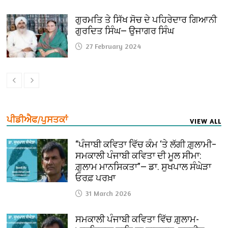
ਗੁਰਮਤਿ ਤੇ ਸਿੱਖ ਸੋਚ ਦੇ ਪਹਿਰੇਦਾਰ ਗਿਆਨੀ
ਗੁਰਦਿਤ ਸਿੰਘ— ਉਜਾਗਰ ਸਿੰਘ
27 February 2024
ਪੀਡੀਐਫ/ਪੁਸਤਕਾਂ
VIEW ALL
“ਪੰਜਾਬੀ ਕਵਿਤਾ ਵਿੱਚ ਕੰਮ ‘ਤੇ ਲੱਗੀ ਗ਼ੁਲਾਮੀ–
ਸਮਕਾਲੀ ਪੰਜਾਬੀ ਕਵਿਤਾ ਦੀ ਮੂਲ ਸੀਮਾ:
ਗ਼ੁਲਾਮ ਮਾਨਸਿਕਤਾ”— ਡਾ. ਸੁਖਪਾਲ ਸੰਘੇੜਾ
ਓਰਫ਼ ਪਰਖ਼ਾ
31 March 2026
ਸਮਕਾਲੀ ਪੰਜਾਬੀ ਕਵਿਤਾ ਵਿੱਚ ਗ਼ੁਲਾਮ-