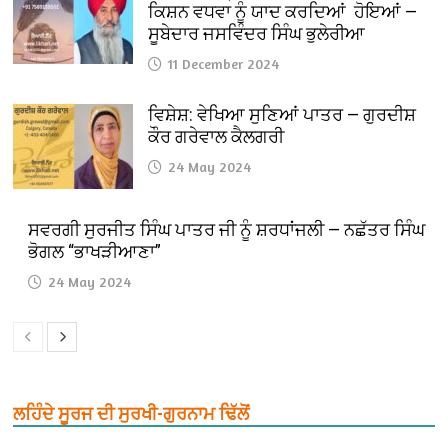
ਕਿਸ਼ਨ ਵਧਵਾ ਨੂੰ ਯਾਦ ਕਰਦਿਆਂ ਹੋਇਆਂ —
ਸੂਬੇਦਾਰ ਜਸਵਿੰਦਰ ਸਿੰਘ ਭੁਲੇਰੀਆ
11 December 2024
ਵਿਸ਼ੇਸ਼: ਵੇਖਿਆ ਸੁਣਿਆਂ ਪਾਤਰ — ਗੁਰਦੀਸ਼
ਕੌਰ ਗਰੇਵਾਲ ਕੈਲਗਰੀ
24 May 2024
ਸਵਰਗੀ ਸੁਰਜੀਤ ਸਿੰਘ ਪਾਤਰ ਜੀ ਨੂੰ ਸ਼ਰਧਾਂਜਲੀ — ਨਛੱਤਰ ਸਿੰਘ
ਭੋਗਲ “ਭਾਖੜੀਆਣਾ”
24 May 2024
ਲਹਿੰਦੇ ਸੂਰਜ ਦੀ ਸੁਰਖੀ-ਗੁਰਨਾਮ ਢਿੱਲੋਂ