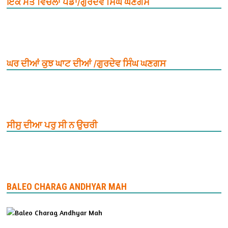
ਇਕ ਮੌਤ ਵਿਚਲਾ ਪੈਂਡਾ/ਗੁਰਦੇਵ ਸਿੰਘ ਘਣਗਸ
ਘਰ ਦੀਆਂ ਕੁਝ ਘਾਟ ਦੀਆਂ /ਗੁਰਦੇਵ ਸਿੰਘ ਘਣਗਸ
ਸੀਸੁ ਦੀਆ ਪਰੁ ਸੀ ਨ ਉਚਰੀ
BALEO CHARAG ANDHYAR MAH