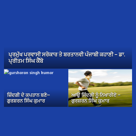
ਪ੍ਰਮੁੱਖ ਪਰਵਾਸੀ ਸਰੋਕਾਰ ਤੇ ਬਰਤਾਨਵੀ ਪੰਜਾਬੀ ਕਹਾਣੀ – ਡਾ.
ਪ੍ਰੀਤਮ ਸਿੰਘ ਕੈਂਬੋ
ਜ਼ਿੰਦਗੀ ਦੇ ਕਪਤਾਨ ਬਣੋ—
ਆਉ ਜਿੰਦਗੀ ਨੂੰ ਨਿਖਾਰੀਏ –
ਗੁਰਸ਼ਰਨ ਸਿੰਘ ਕੁਮਾਰ
ਗੁਰਸ਼ਰਨ ਸਿੰਘ ਕੁਮਾਰ