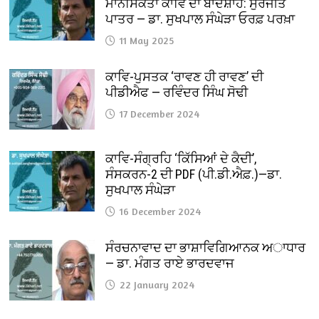
ਮਾਨਸਿਕਤਾ ਕਾਵਿ ਦਾ ਬਾਦਸ਼ਾਹ: ਸੁਰਜੀਤ
ਪਾਤਰ — ਡਾ. ਸੁਖਪਾਲ ਸੰਘੇੜਾ ਓਰਫ਼ ਪਰਖ਼ਾ
11 May 2025
ਕਾਵਿ-ਪੁਸਤਕ ‘ਰਾਵਣ ਹੀ ਰਾਵਣ’ ਦੀ
ਪੀਡੀਐਫ — ਰਵਿੰਦਰ ਸਿੰਘ ਸੋਢੀ
17 December 2024
ਕਾਵਿ-ਸੰਗ੍ਰਹਿ ‘ਕਿੱਸਿਆਂ ਦੇ ਕੈਦੀ’,
ਸੰਸਕਰਨ-2 ਦੀ PDF (ਪੀ.ਡੀ.ਐਫ਼.)—ਡਾ.
ਸੁਖਪਾਲ ਸੰਘੇੜਾ
16 December 2024
ਸੰਰਚਨਾਵਾਦ ਦਾ ਭਾਸ਼ਾਵਿਗਿਆਨਕ ਅਾਧਾਰ
— ਡਾ. ਮੰਗਤ ਰਾਏ ਭਾਰਦਵਾਜ
22 January 2024