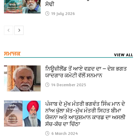
ਸੋਢੀ
19 July 2026
ਸਮਾਜਕ
VIEW ALL
ਨਿਊਜ਼ੀਲੈਂਡ ਤੋਂ ਆਏ ਵਫ਼ਦ ਦਾ — ਦੇਸ਼ ਭਗਤ
ਯਾਦਗਾਰ ਕਮੇਟੀ ਵੱਲੋਂ ਸਨਮਾਨ
14 December 2025
ਪੰਜਾਬ ਦੇ ਮੁੱਖ ਮੰਤਰੀ ਭਗਵੰਤ ਸਿੰਘ ਮਾਨ ਦੇ
ਨਾਂਅ ਖੁੱਲਾ ਖ਼ੱਤ–ਮੁੱਖ ਮੰਤਰੀ ਸਿਹਤ ਬੀਮਾ
ਯੋਜਨਾ ਅਤੇ ਆਯੁਸ਼ਮਾਨ ਕਾਰਡ ਦਾ ਅਸਲੀ
ਸੱਚ-ਕੱਚ ਦਾ ਚਿੱਠਾ
6 March 2024