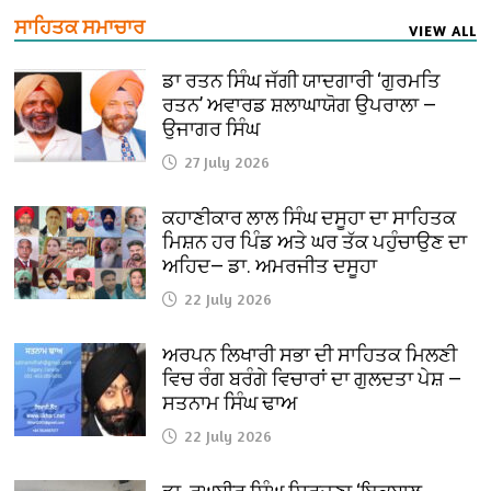
ਸਾਹਿਤਕ ਸਮਾਚਾਰ
VIEW ALL
ਡਾ ਰਤਨ ਸਿੰਘ ਜੱਗੀ ਯਾਦਗਾਰੀ ‘ਗੁਰਮਤਿ
ਰਤਨ’ ਅਵਾਰਡ ਸ਼ਲਾਘਾਯੋਗ ਉਪਰਾਲਾ —
ਉਜਾਗਰ ਸਿੰਘ
27 July 2026
ਕਹਾਣੀਕਾਰ ਲਾਲ ਸਿੰਘ ਦਸੂਹਾ ਦਾ ਸਾਹਿਤਕ
ਮਿਸ਼ਨ ਹਰ ਪਿੰਡ ਅਤੇ ਘਰ ਤੱਕ ਪਹੁੰਚਾਉਣ ਦਾ
ਅਹਿਦ— ਡਾ. ਅਮਰਜੀਤ ਦਸੂਹਾ
22 July 2026
ਅਰਪਨ ਲਿਖਾਰੀ ਸਭਾ ਦੀ ਸਾਹਿਤਕ ਮਿਲਣੀ
ਵਿਚ ਰੰਗ ਬਰੰਗੇ ਵਿਚਾਰਾਂ ਦਾ ਗੁਲਦਤਾ ਪੇਸ਼ —
ਸਤਨਾਮ ਸਿੰਘ ਢਾਅ
22 July 2026