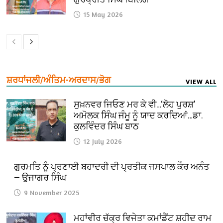
15 May 2026
ਸ਼ਰਧਾਂਜਲੀ/ਅੰਤਿਮ-ਅਰਦਾਸ/ਭੋਗ
VIEW ALL
ਸੁਖ਼ਨਵਰ ਜਿਓਣ ਮਰ ਕੇ ਵੀ…‘ਲੋਹ ਪੁਰਸ਼’
ਅਮੋਲਕ ਸਿੰਘ ਜੰਮੂ ਨੂੰ ਯਾਦ ਕਰਦਿਆਂ…ਡਾ.
ਕੁਲਵਿੰਦਰ ਸਿੰਘ ਬਾਠ
12 July 2026
ਗੁਰਮਤਿ ਨੂੰ ਪ੍ਰਣਾਈ ਬਹਾਦਰੀ ਦੀ ਪ੍ਰਤੀਕ ਜਸਪਾਲ ਕੌਰ ਅਨੰਤ
— ਉਜਾਗਰ ਸਿੰਘ
9 November 2025
ਮਹਾਂਵੀਰ ਚੱਕ੍ਰ ਵਿਜੇਤਾ ਕਮਾਂਡੈਂਟ ਸ਼ਹੀਦ ਰਾਮ