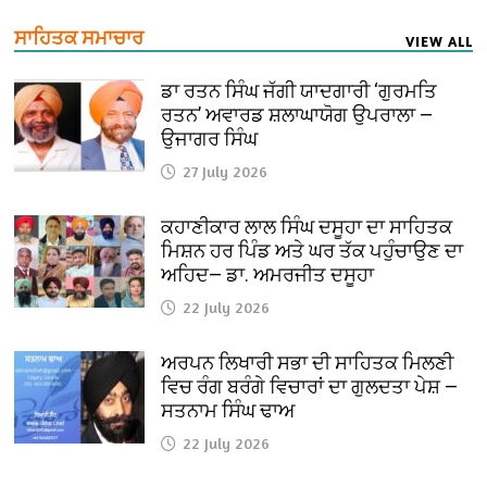
ਸਾਹਿਤਕ ਸਮਾਚਾਰ
VIEW ALL
ਡਾ ਰਤਨ ਸਿੰਘ ਜੱਗੀ ਯਾਦਗਾਰੀ ‘ਗੁਰਮਤਿ
ਰਤਨ’ ਅਵਾਰਡ ਸ਼ਲਾਘਾਯੋਗ ਉਪਰਾਲਾ —
ਉਜਾਗਰ ਸਿੰਘ
27 July 2026
ਕਹਾਣੀਕਾਰ ਲਾਲ ਸਿੰਘ ਦਸੂਹਾ ਦਾ ਸਾਹਿਤਕ
ਮਿਸ਼ਨ ਹਰ ਪਿੰਡ ਅਤੇ ਘਰ ਤੱਕ ਪਹੁੰਚਾਉਣ ਦਾ
ਅਹਿਦ— ਡਾ. ਅਮਰਜੀਤ ਦਸੂਹਾ
22 July 2026
ਅਰਪਨ ਲਿਖਾਰੀ ਸਭਾ ਦੀ ਸਾਹਿਤਕ ਮਿਲਣੀ
ਵਿਚ ਰੰਗ ਬਰੰਗੇ ਵਿਚਾਰਾਂ ਦਾ ਗੁਲਦਤਾ ਪੇਸ਼ —
ਸਤਨਾਮ ਸਿੰਘ ਢਾਅ
22 July 2026