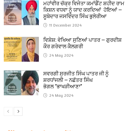
ਮਹਾਂਵੀਰ ਚੱਕ੍ਰ ਵਿਜੇਤਾ ਕਮਾਂਡੈਂਟ ਸ਼ਹੀਦ ਰਾਮ
ਕਿਸ਼ਨ ਵਧਵਾ ਨੂੰ ਯਾਦ ਕਰਦਿਆਂ ਹੋਇਆਂ —
ਸੂਬੇਦਾਰ ਜਸਵਿੰਦਰ ਸਿੰਘ ਭੁਲੇਰੀਆ
11 December 2024
ਵਿਸ਼ੇਸ਼: ਵੇਖਿਆ ਸੁਣਿਆਂ ਪਾਤਰ — ਗੁਰਦੀਸ਼
ਕੌਰ ਗਰੇਵਾਲ ਕੈਲਗਰੀ
24 May 2024
ਸਵਰਗੀ ਸੁਰਜੀਤ ਸਿੰਘ ਪਾਤਰ ਜੀ ਨੂੰ
ਸ਼ਰਧਾਂਜਲੀ — ਨਛੱਤਰ ਸਿੰਘ
ਭੋਗਲ “ਭਾਖੜੀਆਣਾ”
24 May 2024