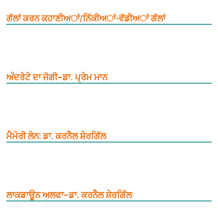
ਗੱਲਾਂ ਕਰਨ ਕਹਾਣੀਅਾਂ/ਨਿੱਕੀਅਾਂ-ਵੱਡੀਅਾਂ ਗੱਲਾਂ
ਅੰਦਰੇਟੇ ਦਾ ਜੋਗੀ–ਡਾ. ਪ੍ਰੇਮ ਮਾਨ
ਮੈਮੋਰੀ ਲੇਨ: ਡਾ. ਕਰਨੈਲ ਸ਼ੇਰਗਿੱਲ
ਲਾਕਡਾਊਨ ਅਲਫਾ–ਡਾ. ਕਰਨੈਲ ਸ਼ੇਰਗਿੱਲ