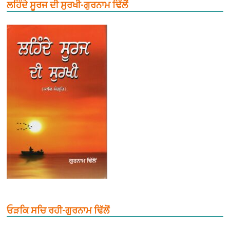
ਲਹਿੰਦੇ ਸੂਰਜ ਦੀ ਸੁਰਖੀ-ਗੁਰਨਾਮ ਢਿੱਲੋਂ
ਓੜਕਿ ਸਚਿ ਰਹੀ-ਗੁਰਨਾਮ ਢਿੱਲੋਂ