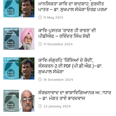
ਮਾਨਸਿਕਤਾ ਕਾਵਿ ਦਾ ਬਾਦਸ਼ਾਹ: ਸੁਰਜੀਤ
ਪਾਤਰ — ਡਾ. ਸੁਖਪਾਲ ਸੰਘੇੜਾ ਓਰਫ਼ ਪਰਖ਼ਾ
11 May 2025
ਕਾਵਿ-ਪੁਸਤਕ ‘ਰਾਵਣ ਹੀ ਰਾਵਣ’ ਦੀ
ਪੀਡੀਐਫ — ਰਵਿੰਦਰ ਸਿੰਘ ਸੋਢੀ
17 December 2024
ਕਾਵਿ-ਸੰਗ੍ਰਹਿ ‘ਕਿੱਸਿਆਂ ਦੇ ਕੈਦੀ’,
ਸੰਸਕਰਨ-2 ਦੀ PDF (ਪੀ.ਡੀ.ਐਫ਼.)—ਡਾ.
ਸੁਖਪਾਲ ਸੰਘੇੜਾ
16 December 2024
ਸੰਰਚਨਾਵਾਦ ਦਾ ਭਾਸ਼ਾਵਿਗਿਆਨਕ ਅਾਧਾਰ
— ਡਾ. ਮੰਗਤ ਰਾਏ ਭਾਰਦਵਾਜ
22 January 2024