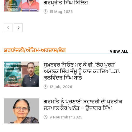
ਗੁਰਪ੍ਰੀਤ ਸਿੰਘ ਬਿਲਿੰਗ
15 May 2026
ਸ਼ਰਧਾਂਜਲੀ/ਅੰਤਿਮ-ਅਰਦਾਸ/ਭੋਗ
VIEW ALL
ਸੁਖ਼ਨਵਰ ਜਿਓਣ ਮਰ ਕੇ ਵੀ…‘ਲੋਹ ਪੁਰਸ਼’
ਅਮੋਲਕ ਸਿੰਘ ਜੰਮੂ ਨੂੰ ਯਾਦ ਕਰਦਿਆਂ…ਡਾ.
ਕੁਲਵਿੰਦਰ ਸਿੰਘ ਬਾਠ
12 July 2026
ਗੁਰਮਤਿ ਨੂੰ ਪ੍ਰਣਾਈ ਬਹਾਦਰੀ ਦੀ ਪ੍ਰਤੀਕ
ਜਸਪਾਲ ਕੌਰ ਅਨੰਤ — ਉਜਾਗਰ ਸਿੰਘ
9 November 2025