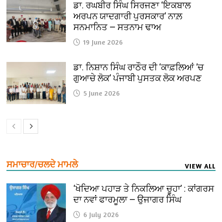
ਡਾ. ਰਘਬੀਰ ਸਿੰਘ ਸਿਰਜਣਾ ‘ਇਕਬਾਲ
ਅਰਪਨ ਯਾਦਗਾਰੀ ਪੁਰਸਕਾਰ’ ਨਾਲ਼
ਸਨਮਾਨਿਤ — ਸਤਨਾਮ ਢਾਅ
19 June 2026
ਡਾ. ਨਿਸ਼ਾਨ ਸਿੰਘ ਰਾਠੌਰ ਦੀ ‘ਕਾਫ਼ਲਿਆਂ ’ਚ
ਗੁਆਚੇ ਲੋਕ’ ਪੰਜਾਬੀ ਪੁਸਤਕ ਲੋਕ ਅਰਪਣ
5 June 2026
ਸਮਾਚਾਰ/ਚਲਦੇ ਮਾਮਲੇ
VIEW ALL
‘ਖੋਦਿਆ ਪਹਾੜ ਤੇ ਨਿਕਲਿਆ ਚੂਹਾ’ : ਕਾਂਗਰਸ
ਦਾ ਨਵਾਂ ਫਾਰਮੂਲਾ — ਉਜਾਗਰ ਸਿੰਘ
6 July 2026