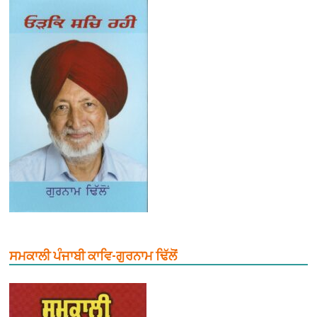
ਸਮਕਾਲੀ ਪੰਜਾਬੀ ਕਾਵਿ-ਗੁਰਨਾਮ ਢਿੱਲੋਂ