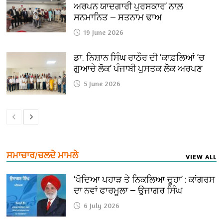
ਅਰਪਨ ਯਾਦਗਾਰੀ ਪੁਰਸਕਾਰ’ ਨਾਲ਼
ਸਨਮਾਨਿਤ — ਸਤਨਾਮ ਢਾਅ
19 June 2026
ਡਾ. ਨਿਸ਼ਾਨ ਸਿੰਘ ਰਾਠੌਰ ਦੀ ‘ਕਾਫ਼ਲਿਆਂ ’ਚ
ਗੁਆਚੇ ਲੋਕ’ ਪੰਜਾਬੀ ਪੁਸਤਕ ਲੋਕ ਅਰਪਣ
5 June 2026
ਸਮਾਚਾਰ/ਚਲਦੇ ਮਾਮਲੇ
VIEW ALL
‘ਖੋਦਿਆ ਪਹਾੜ ਤੇ ਨਿਕਲਿਆ ਚੂਹਾ’ : ਕਾਂਗਰਸ
ਦਾ ਨਵਾਂ ਫਾਰਮੂਲਾ — ਉਜਾਗਰ ਸਿੰਘ
6 July 2026