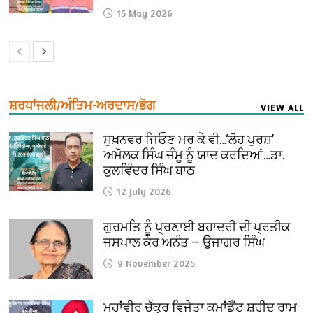
15 May 2026
ਸ਼ਰਧਾਂਜਲੀ/ਅੰਤਿਮ-ਅਰਦਾਸ/ਭੋਗ
VIEW ALL
ਸੁਖ਼ਨਵਰ ਜਿਓਣ ਮਰ ਕੇ ਵੀ…‘ਲੋਹ ਪੁਰਸ਼’
ਅਮੋਲਕ ਸਿੰਘ ਜੰਮੂ ਨੂੰ ਯਾਦ ਕਰਦਿਆਂ…ਡਾ.
ਕੁਲਵਿੰਦਰ ਸਿੰਘ ਬਾਠ
12 July 2026
ਗੁਰਮਤਿ ਨੂੰ ਪ੍ਰਣਾਈ ਬਹਾਦਰੀ ਦੀ ਪ੍ਰਤੀਕ
ਜਸਪਾਲ ਕੌਰ ਅਨੰਤ — ਉਜਾਗਰ ਸਿੰਘ
9 November 2025
ਮਹਾਂਵੀਰ ਚੱਕ੍ਰ ਵਿਜੇਤਾ ਕਮਾਂਡੈਂਟ ਸ਼ਹੀਦ ਰਾਮ