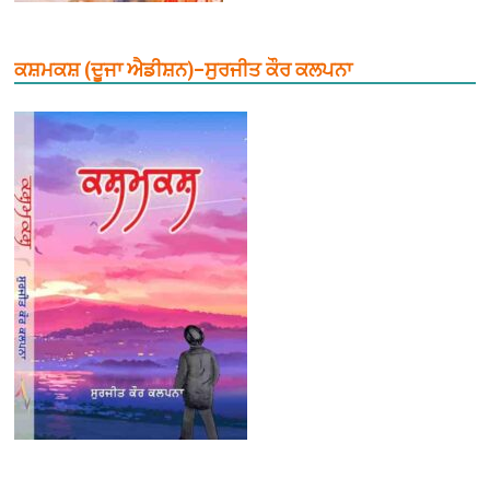
ਕਸ਼ਮਕਸ਼ (ਦੂਜਾ ਐਡੀਸ਼ਨ)–ਸੁਰਜੀਤ ਕੌਰ ਕਲਪਨਾ