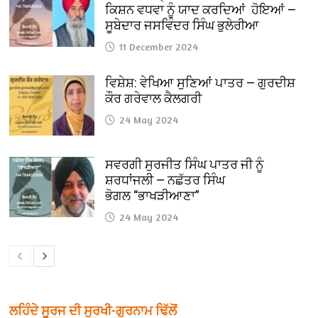
ਕਿਸ਼ਨ ਵਧਵਾ ਨੂੰ ਯਾਦ ਕਰਦਿਆਂ ਹੋਇਆਂ —
ਸੂਬੇਦਾਰ ਜਸਵਿੰਦਰ ਸਿੰਘ ਭੁਲੇਰੀਆ
11 December 2024
ਵਿਸ਼ੇਸ਼: ਵੇਖਿਆ ਸੁਣਿਆਂ ਪਾਤਰ — ਗੁਰਦੀਸ਼
ਕੌਰ ਗਰੇਵਾਲ ਕੈਲਗਰੀ
24 May 2024
ਸਵਰਗੀ ਸੁਰਜੀਤ ਸਿੰਘ ਪਾਤਰ ਜੀ ਨੂੰ
ਸ਼ਰਧਾਂਜਲੀ — ਨਛੱਤਰ ਸਿੰਘ
ਭੋਗਲ “ਭਾਖੜੀਆਣਾ”
24 May 2024
ਲਹਿੰਦੇ ਸੂਰਜ ਦੀ ਸੁਰਖੀ-ਗੁਰਨਾਮ ਢਿੱਲੋਂ