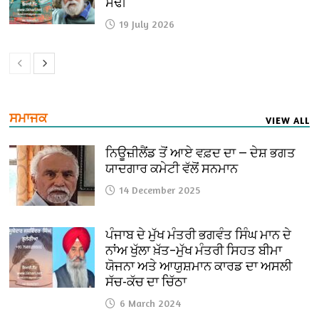
ਸੋਢੀ
19 July 2026
ਸਮਾਜਕ
VIEW ALL
ਨਿਊਜ਼ੀਲੈਂਡ ਤੋਂ ਆਏ ਵਫ਼ਦ ਦਾ — ਦੇਸ਼ ਭਗਤ
ਯਾਦਗਾਰ ਕਮੇਟੀ ਵੱਲੋਂ ਸਨਮਾਨ
14 December 2025
ਪੰਜਾਬ ਦੇ ਮੁੱਖ ਮੰਤਰੀ ਭਗਵੰਤ ਸਿੰਘ ਮਾਨ ਦੇ
ਨਾਂਅ ਖੁੱਲਾ ਖ਼ੱਤ–ਮੁੱਖ ਮੰਤਰੀ ਸਿਹਤ ਬੀਮਾ
ਯੋਜਨਾ ਅਤੇ ਆਯੁਸ਼ਮਾਨ ਕਾਰਡ ਦਾ ਅਸਲੀ
ਸੱਚ-ਕੱਚ ਦਾ ਚਿੱਠਾ
6 March 2024