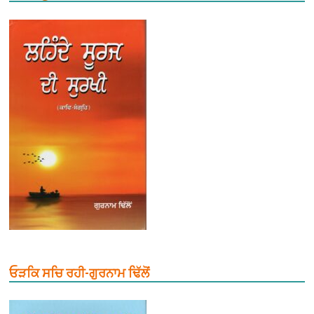
ਓੜਕਿ ਸਚਿ ਰਹੀ-ਗੁਰਨਾਮ ਢਿੱਲੋਂ