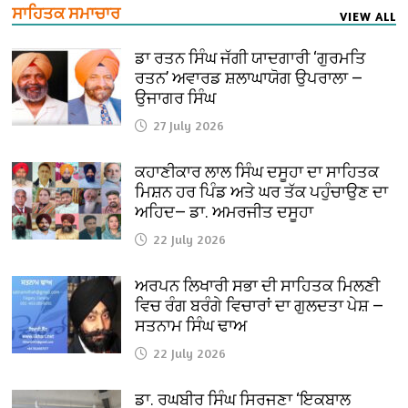
ਸਾਹਿਤਕ ਸਮਾਚਾਰ
VIEW ALL
ਡਾ ਰਤਨ ਸਿੰਘ ਜੱਗੀ ਯਾਦਗਾਰੀ ‘ਗੁਰਮਤਿ
ਰਤਨ’ ਅਵਾਰਡ ਸ਼ਲਾਘਾਯੋਗ ਉਪਰਾਲਾ —
ਉਜਾਗਰ ਸਿੰਘ
27 July 2026
ਕਹਾਣੀਕਾਰ ਲਾਲ ਸਿੰਘ ਦਸੂਹਾ ਦਾ ਸਾਹਿਤਕ
ਮਿਸ਼ਨ ਹਰ ਪਿੰਡ ਅਤੇ ਘਰ ਤੱਕ ਪਹੁੰਚਾਉਣ ਦਾ
ਅਹਿਦ— ਡਾ. ਅਮਰਜੀਤ ਦਸੂਹਾ
22 July 2026
ਅਰਪਨ ਲਿਖਾਰੀ ਸਭਾ ਦੀ ਸਾਹਿਤਕ ਮਿਲਣੀ
ਵਿਚ ਰੰਗ ਬਰੰਗੇ ਵਿਚਾਰਾਂ ਦਾ ਗੁਲਦਤਾ ਪੇਸ਼ —
ਸਤਨਾਮ ਸਿੰਘ ਢਾਅ
22 July 2026
ਡਾ. ਰਘਬੀਰ ਸਿੰਘ ਸਿਰਜਣਾ ‘ਇਕਬਾਲ