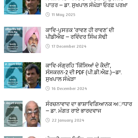
ਪਾਤਰ — ਡਾ. ਸੁਖਪਾਲ ਸੰਘੇੜਾ ਓਰਫ਼ ਪਰਖ਼ਾ
11 May 2025
ਕਾਵਿ-ਪੁਸਤਕ ‘ਰਾਵਣ ਹੀ ਰਾਵਣ’ ਦੀ
ਪੀਡੀਐਫ — ਰਵਿੰਦਰ ਸਿੰਘ ਸੋਢੀ
17 December 2024
ਕਾਵਿ-ਸੰਗ੍ਰਹਿ ‘ਕਿੱਸਿਆਂ ਦੇ ਕੈਦੀ’,
ਸੰਸਕਰਨ-2 ਦੀ PDF (ਪੀ.ਡੀ.ਐਫ਼.)—ਡਾ.
ਸੁਖਪਾਲ ਸੰਘੇੜਾ
16 December 2024
ਸੰਰਚਨਾਵਾਦ ਦਾ ਭਾਸ਼ਾਵਿਗਿਆਨਕ ਅਾਧਾਰ
— ਡਾ. ਮੰਗਤ ਰਾਏ ਭਾਰਦਵਾਜ
22 January 2024