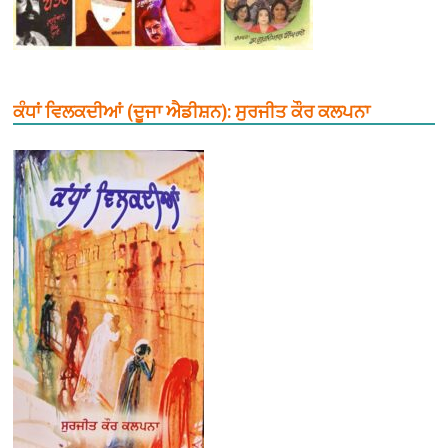
ਕੰਧਾਂ ਵਿਲਕਦੀਆਂ (ਦੂਜਾ ਐਡੀਸ਼ਨ): ਸੁਰਜੀਤ ਕੌਰ ਕਲਪਨਾ