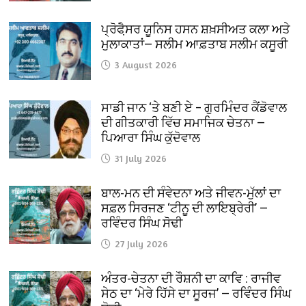
ਪ੍ਰੋਫੈ਼ਸਰ ਯੂਨਿਸ ਹਸਨ ਸ਼ਖ਼ਸੀਅਤ ਕਲਾ ਅਤੇ
ਮੁਲਾਕਾਤਾਂ— ਸਲੀਮ ਆਫ਼ਤਾਬ ਸਲੀਮ ਕਸੂਰੀ
3 August 2026
ਸਾਡੀ ਜਾਨ ‘ਤੇ ਬਣੀ ਏ – ਗੁਰਮਿੰਦਰ ਕੈਂਡੋਵਾਲ
ਦੀ ਗੀਤਕਾਰੀ ਵਿੱਚ ਸਮਾਜਿਕ ਚੇਤਨਾ —
ਪਿਆਰਾ ਸਿੰਘ ਕੁੱਦੋਵਾਲ
31 July 2026
ਬਾਲ-ਮਨ ਦੀ ਸੰਵੇਦਨਾ ਅਤੇ ਜੀਵਨ-ਮੁੱਲਾਂ ਦਾ
ਸਫ਼ਲ ਸਿਰਜਣ ‘ਟੀਨੂ ਦੀ ਲਾਇਬ੍ਰੇਰੀ’ —
ਰਵਿੰਦਰ ਸਿੰਘ ਸੋਢੀ
27 July 2026
ਅੰਤਰ-ਚੇਤਨਾ ਦੀ ਰੌਸ਼ਨੀ ਦਾ ਕਾਵਿ : ਰਾਜੀਵ
ਸੇਠ ਦਾ ‘ਮੇਰੇ ਹਿੱਸੇ ਦਾ ਸੂਰਜ’ — ਰਵਿੰਦਰ ਸਿੰਘ