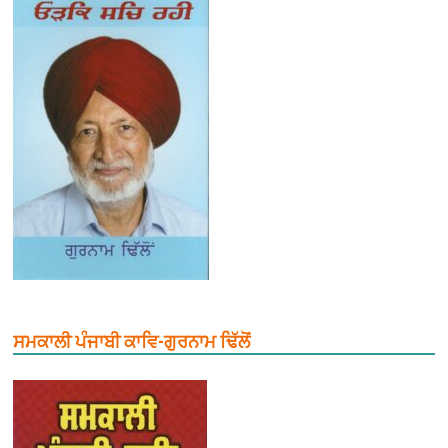
ਸਮਕਾਲੀ ਪੰਜਾਬੀ ਕਾਵਿ-ਗੁਰਨਾਮ ਢਿੱਲੋਂ