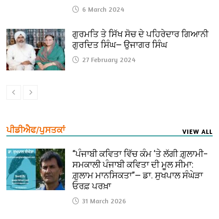
6 March 2024
ਗੁਰਮਤਿ ਤੇ ਸਿੱਖ ਸੋਚ ਦੇ ਪਹਿਰੇਦਾਰ ਗਿਆਨੀ
ਗੁਰਦਿਤ ਸਿੰਘ— ਉਜਾਗਰ ਸਿੰਘ
27 February 2024
ਪੀਡੀਐਫ/ਪੁਸਤਕਾਂ
VIEW ALL
“ਪੰਜਾਬੀ ਕਵਿਤਾ ਵਿੱਚ ਕੰਮ ‘ਤੇ ਲੱਗੀ ਗ਼ੁਲਾਮੀ–
ਸਮਕਾਲੀ ਪੰਜਾਬੀ ਕਵਿਤਾ ਦੀ ਮੂਲ ਸੀਮਾ:
ਗ਼ੁਲਾਮ ਮਾਨਸਿਕਤਾ”— ਡਾ. ਸੁਖਪਾਲ ਸੰਘੇੜਾ
ਓਰਫ਼ ਪਰਖ਼ਾ
31 March 2026