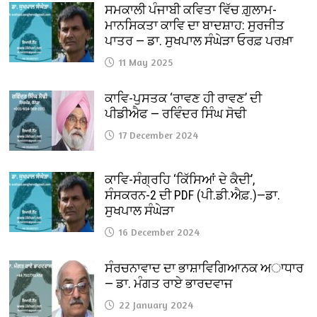
ਸਮਕਾਲੀ ਪੰਜਾਬੀ ਕਵਿਤਾ ਵਿੱਚ ਗ਼ੁਲਾਮ-
ਮਾਨਸਿਕਤਾ ਕਾਵਿ ਦਾ ਬਾਦਸ਼ਾਹ: ਸੁਰਜੀਤ
ਪਾਤਰ — ਡਾ. ਸੁਖਪਾਲ ਸੰਘੇੜਾ ਓਰਫ਼ ਪਰਖ਼ਾ
11 May 2025
ਕਾਵਿ-ਪੁਸਤਕ ‘ਰਾਵਣ ਹੀ ਰਾਵਣ’ ਦੀ
ਪੀਡੀਐਫ — ਰਵਿੰਦਰ ਸਿੰਘ ਸੋਢੀ
17 December 2024
ਕਾਵਿ-ਸੰਗ੍ਰਹਿ ‘ਕਿੱਸਿਆਂ ਦੇ ਕੈਦੀ’,
ਸੰਸਕਰਨ-2 ਦੀ PDF (ਪੀ.ਡੀ.ਐਫ਼.)—ਡਾ.
ਸੁਖਪਾਲ ਸੰਘੇੜਾ
16 December 2024
ਸੰਰਚਨਾਵਾਦ ਦਾ ਭਾਸ਼ਾਵਿਗਿਆਨਕ ਅਾਧਾਰ
— ਡਾ. ਮੰਗਤ ਰਾਏ ਭਾਰਦਵਾਜ
22 January 2024