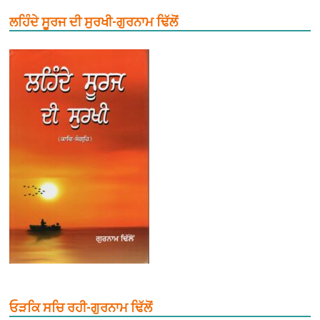
ਲਹਿੰਦੇ ਸੂਰਜ ਦੀ ਸੁਰਖੀ-ਗੁਰਨਾਮ ਢਿੱਲੋਂ
ਓੜਕਿ ਸਚਿ ਰਹੀ-ਗੁਰਨਾਮ ਢਿੱਲੋਂ