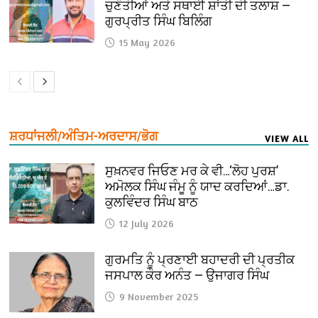
ਚੁਣੌਤੀਆਂ ਅਤੇ ਸਥਾਈ ਸ਼ਾਂਤੀ ਦੀ ਤਲਾਸ਼ —
ਗੁਰਪ੍ਰੀਤ ਸਿੰਘ ਬਿਲਿੰਗ
15 May 2026
ਸ਼ਰਧਾਂਜਲੀ/ਅੰਤਿਮ-ਅਰਦਾਸ/ਭੋਗ
VIEW ALL
ਸੁਖ਼ਨਵਰ ਜਿਓਣ ਮਰ ਕੇ ਵੀ…‘ਲੋਹ ਪੁਰਸ਼’
ਅਮੋਲਕ ਸਿੰਘ ਜੰਮੂ ਨੂੰ ਯਾਦ ਕਰਦਿਆਂ…ਡਾ.
ਕੁਲਵਿੰਦਰ ਸਿੰਘ ਬਾਠ
12 July 2026
ਗੁਰਮਤਿ ਨੂੰ ਪ੍ਰਣਾਈ ਬਹਾਦਰੀ ਦੀ ਪ੍ਰਤੀਕ
ਜਸਪਾਲ ਕੌਰ ਅਨੰਤ — ਉਜਾਗਰ ਸਿੰਘ
9 November 2025