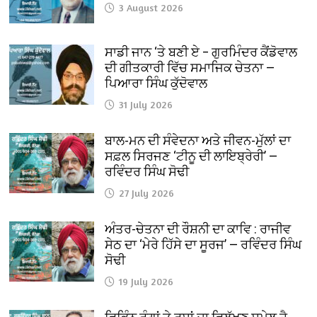
3 August 2026
ਸਾਡੀ ਜਾਨ ‘ਤੇ ਬਣੀ ਏ – ਗੁਰਮਿੰਦਰ ਕੈਂਡੋਵਾਲ
ਦੀ ਗੀਤਕਾਰੀ ਵਿੱਚ ਸਮਾਜਿਕ ਚੇਤਨਾ —
ਪਿਆਰਾ ਸਿੰਘ ਕੁੱਦੋਵਾਲ
31 July 2026
ਬਾਲ-ਮਨ ਦੀ ਸੰਵੇਦਨਾ ਅਤੇ ਜੀਵਨ-ਮੁੱਲਾਂ ਦਾ
ਸਫ਼ਲ ਸਿਰਜਣ ‘ਟੀਨੂ ਦੀ ਲਾਇਬ੍ਰੇਰੀ’ —
ਰਵਿੰਦਰ ਸਿੰਘ ਸੋਢੀ
27 July 2026
ਅੰਤਰ-ਚੇਤਨਾ ਦੀ ਰੌਸ਼ਨੀ ਦਾ ਕਾਵਿ : ਰਾਜੀਵ
ਸੇਠ ਦਾ ‘ਮੇਰੇ ਹਿੱਸੇ ਦਾ ਸੂਰਜ’ — ਰਵਿੰਦਰ ਸਿੰਘ
ਸੋਢੀ
19 July 2026