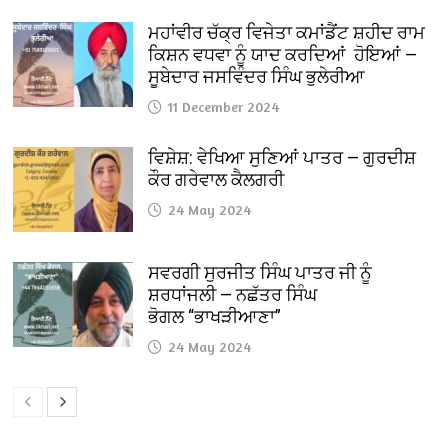
ਮਹਾਂਵੀਰ ਚੱਕ੍ਰ ਵਿਜੇਤਾ ਕਮਾਂਡੈਂਟ ਸ਼ਹੀਦ ਰਾਮ
ਕਿਸ਼ਨ ਵਧਵਾ ਨੂੰ ਯਾਦ ਕਰਦਿਆਂ ਹੋਇਆਂ —
ਸੂਬੇਦਾਰ ਜਸਵਿੰਦਰ ਸਿੰਘ ਭੁਲੇਰੀਆ
11 December 2024
ਵਿਸ਼ੇਸ਼: ਵੇਖਿਆ ਸੁਣਿਆਂ ਪਾਤਰ — ਗੁਰਦੀਸ਼
ਕੌਰ ਗਰੇਵਾਲ ਕੈਲਗਰੀ
24 May 2024
ਸਵਰਗੀ ਸੁਰਜੀਤ ਸਿੰਘ ਪਾਤਰ ਜੀ ਨੂੰ
ਸ਼ਰਧਾਂਜਲੀ — ਨਛੱਤਰ ਸਿੰਘ
ਭੋਗਲ “ਭਾਖੜੀਆਣਾ”
24 May 2024