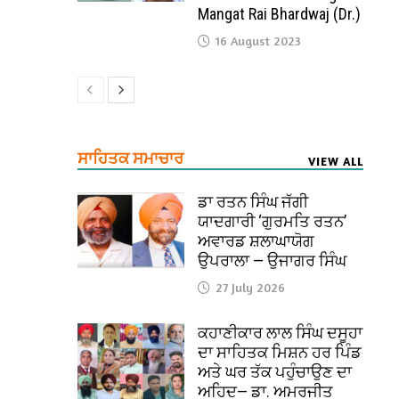
Mangat Rai Bhardwaj (Dr.)
16 August 2023
ਸਾਹਿਤਕ ਸਮਾਚਾਰ
VIEW ALL
ਡਾ ਰਤਨ ਸਿੰਘ ਜੱਗੀ
ਯਾਦਗਾਰੀ ‘ਗੁਰਮਤਿ ਰਤਨ’
ਅਵਾਰਡ ਸ਼ਲਾਘਾਯੋਗ
ਉਪਰਾਲਾ — ਉਜਾਗਰ ਸਿੰਘ
27 July 2026
ਕਹਾਣੀਕਾਰ ਲਾਲ ਸਿੰਘ ਦਸੂਹਾ
ਦਾ ਸਾਹਿਤਕ ਮਿਸ਼ਨ ਹਰ ਪਿੰਡ
ਅਤੇ ਘਰ ਤੱਕ ਪਹੁੰਚਾਉਣ ਦਾ
ਅਹਿਦ— ਡਾ. ਅਮਰਜੀਤ