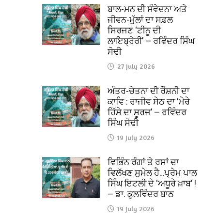
ਬਾਲ-ਮਨ ਦੀ ਸੰਵੇਦਨਾ ਅਤੇ
ਜੀਵਨ-ਮੁੱਲਾਂ ਦਾ ਸਫ਼ਲ
ਸਿਰਜਣ ‘ਟੀਨੂ ਦੀ
ਲਾਇਬ੍ਰੇਰੀ’ — ਰਵਿੰਦਰ ਸਿੰਘ
ਸੋਢੀ
27 July 2026
ਅੰਤਰ-ਚੇਤਨਾ ਦੀ ਰੌਸ਼ਨੀ ਦਾ
ਕਾਵਿ : ਰਾਜੀਵ ਸੇਠ ਦਾ ‘ਮੇਰੇ
ਹਿੱਸੇ ਦਾ ਸੂਰਜ’ — ਰਵਿੰਦਰ
ਸਿੰਘ ਸੋਢੀ
19 July 2026
ਵਿਭਿੰਨ ਰੰਗਾਂ ਤੇ ਰਸਾਂ ਦਾ
ਵਿਲੱਖਣ ਸੁਮੇਲ ਹੈ…ਪ੍ਰੇਮ ਪਾਲ
ਸਿੰਘ ਇਟਲੀ ਦੇ ‘ਅਧੂਰੇ ਖ਼ਾਬ’ !
— ਡਾ. ਕੁਲਵਿੰਦਰ ਬਾਠ
19 July 2026