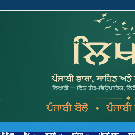
’ ਦੇ ਲੇਖਕ
ਲੇਖ
ਕਹਾਣੀ
ਕਵਿਤਾ
ਪੰਜਾਬੀ ਭਾਸ਼ਾ
ਨਾ