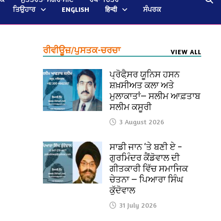
ਤਿਉਹਾਰ
ENGLISH
हिन्दी
ਸੰਪਰਕ
ਰੀਵੀਊਜ਼/ਪੁਸਤਕ-ਚਰਚਾ
VIEW ALL
ਪ੍ਰੋਫੈ਼ਸਰ ਯੂਨਿਸ ਹਸਨ
ਸ਼ਖ਼ਸੀਅਤ ਕਲਾ ਅਤੇ
ਮੁਲਾਕਾਤਾਂ— ਸਲੀਮ ਆਫ਼ਤਾਬ
ਸਲੀਮ ਕਸੂਰੀ
3 August 2026
ਸਾਡੀ ਜਾਨ ‘ਤੇ ਬਣੀ ਏ –
ਗੁਰਮਿੰਦਰ ਕੈਂਡੋਵਾਲ ਦੀ
ਗੀਤਕਾਰੀ ਵਿੱਚ ਸਮਾਜਿਕ
ਚੇਤਨਾ — ਪਿਆਰਾ ਸਿੰਘ
ਕੁੱਦੋਵਾਲ
31 July 2026