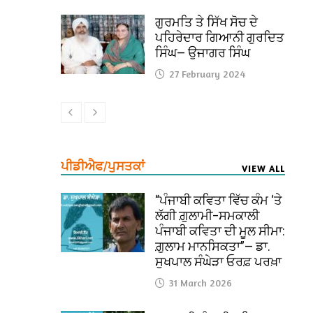
ਗੁਰਮਤਿ ਤੇ ਸਿੱਖ ਸੋਚ ਦੇ
ਪਹਿਰੇਦਾਰ ਗਿਆਨੀ ਗੁਰਦਿਤ
ਸਿੰਘ— ਉਜਾਗਰ ਸਿੰਘ
27 February 2024
ਪੀਡੀਐਫ/ਪੁਸਤਕਾਂ
VIEW ALL
“ਪੰਜਾਬੀ ਕਵਿਤਾ ਵਿੱਚ ਕੰਮ ‘ਤੇ
ਲੱਗੀ ਗ਼ੁਲਾਮੀ–ਸਮਕਾਲੀ
ਪੰਜਾਬੀ ਕਵਿਤਾ ਦੀ ਮੂਲ ਸੀਮਾ:
ਗ਼ੁਲਾਮ ਮਾਨਸਿਕਤਾ”— ਡਾ.
ਸੁਖਪਾਲ ਸੰਘੇੜਾ ਓਰਫ਼ ਪਰਖ਼ਾ
31 March 2026