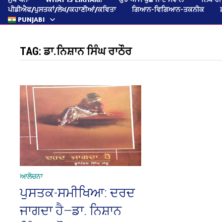
ਪੀਡੀਐਫ/ਪੁਸਤਕਾਂ/ਲੇਖ/ਕਹਾਣੀਆਂ/ਕਵਿਤਾ
ਗਿਆਨ-ਵਿਗਿਆਨ-ਤਕਨੀਕ
PUNJABI
TAG:
ਡਾ.ਨਿਸ਼ਾਨ ਸਿੰਘ ਰਾਠੌਰ
ਆਲੋਚਨਾ
ਪੁਸਤਕ-ਸਮੀਖਿਆ: ਦਰਦ
ਜਾਗਦਾ ਹੈ—ਡਾ. ਨਿਸ਼ਾਨ