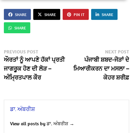
SHARE
SHARE
PIN IT
SHARE
SHARE
Post
Previous
N
PREVIOUS POST
NEXT POST
post:
po
ਔਰਤਾਂ ਨੂੰ ਆਪਣੇ ਹੱਕਾਂ ਪ੍ਰਤੀ
ਪੰਜਾਬੀ ਸ਼ਬਦ-ਜੋੜਾਂ ਦੇ
navigation
ਜਾਗਰੂਕ ਹੋਣ ਦੀ ਲੋੜ –
ਮਿਆਰੀਕਰਨ ਦਾ ਮਸਲਾ –
ਅੰਮ੍ਰਿਤਪਾਲ ਕੌਰ
ਕੇਹਰ ਸ਼ਰੀਫ਼
ਡਾ. ਅੰਬਰੀਸ਼
View all posts by ਡਾ. ਅੰਬਰੀਸ਼ →