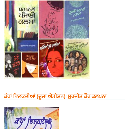
ਕੰਧਾਂ ਵਿਲਕਦੀਆਂ (ਦੂਜਾ ਐਡੀਸ਼ਨ): ਸੁਰਜੀਤ ਕੌਰ ਕਲਪਨਾ