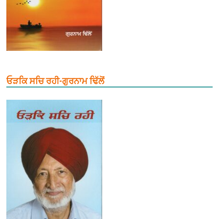
ਓੜਕਿ ਸਚਿ ਰਹੀ-ਗੁਰਨਾਮ ਢਿੱਲੋਂ