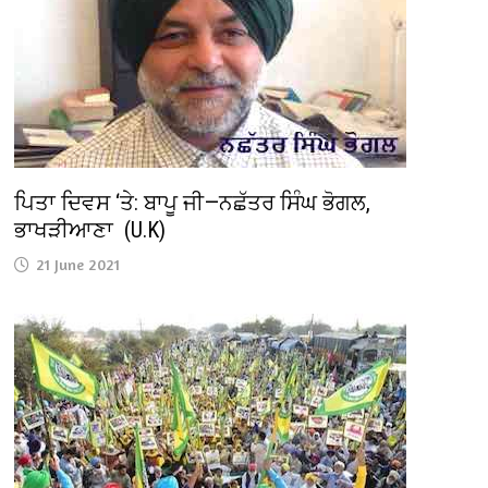
ਪਿਤਾ ਦਿਵਸ ‘ਤੇ: ਬਾਪੂ ਜੀ—ਨਛੱਤਰ ਸਿੰਘ ਭੋਗਲ,
ਭਾਖੜੀਆਣਾ (U.K)
21 June 2021