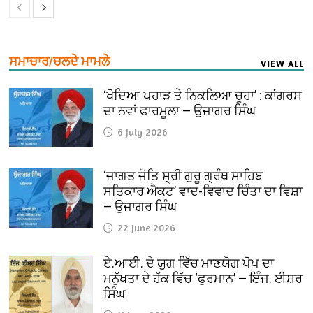
ਸਮਾਚਾਰ/ਚਲਦੇ ਮਾਮਲੇ
VIEW ALL
‘ਖੋਦਿਆ ਪਹਾੜ ਤੇ ਨਿਕਲਿਆ ਚੂਹਾ’ : ਕਾਂਗਰਸ
ਦਾ ਨਵਾਂ ਫਾਰਮੂਲਾ — ਉਜਾਗਰ ਸਿੰਘ
6 July 2026
‘ਜਾਗਤ ਜੋਤਿ ਸ੍ਰੀ ਗੁਰੂ ਗ੍ਰੰਥ ਸਾਹਿਬ
ਸਤਿਕਾਰ ਐਕਟ’ ਵਾਦ-ਵਿਵਾਦ ਚਿੰਤਾ ਦਾ ਵਿਸ਼ਾ
— ਉਜਾਗਰ ਸਿੰਘ
22 June 2026
ਏ.ਆਈ. ਦੇ ਯੁਗ ਵਿੱਚ ਮਾਣਯੋਗ ਪੋਪ ਦਾ
ਮਨੁੱਖਤਾ ਦੇ ਹੱਕ ਵਿੱਚ ‘ਫੁਰਮਾਨ’ — ਇੰਜ. ਈਸ਼ਰ
ਸਿੰਘ