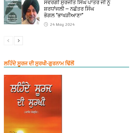
ਸਵਰਗੀ ਸੁਰਜੀਤ ਸਿੰਘ ਪਾਤਰ ਜੀ ਨੂੰ
ਸ਼ਰਧਾਂਜਲੀ — ਨਛੱਤਰ ਸਿੰਘ
ਭੋਗਲ “ਭਾਖੜੀਆਣਾ”
24 May 2024
ਲਹਿੰਦੇ ਸੂਰਜ ਦੀ ਸੁਰਖੀ-ਗੁਰਨਾਮ ਢਿੱਲੋਂ