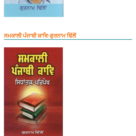
ਸਮਕਾਲੀ ਪੰਜਾਬੀ ਕਾਵਿ-ਗੁਰਨਾਮ ਢਿੱਲੋਂ