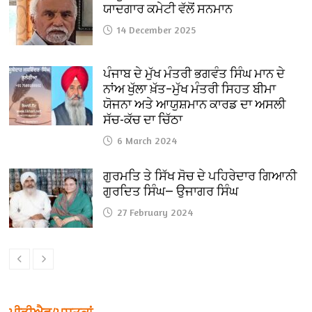
ਯਾਦਗਾਰ ਕਮੇਟੀ ਵੱਲੋਂ ਸਨਮਾਨ
14 December 2025
ਪੰਜਾਬ ਦੇ ਮੁੱਖ ਮੰਤਰੀ ਭਗਵੰਤ ਸਿੰਘ ਮਾਨ ਦੇ
ਨਾਂਅ ਖੁੱਲਾ ਖ਼ੱਤ–ਮੁੱਖ ਮੰਤਰੀ ਸਿਹਤ ਬੀਮਾ
ਯੋਜਨਾ ਅਤੇ ਆਯੁਸ਼ਮਾਨ ਕਾਰਡ ਦਾ ਅਸਲੀ
ਸੱਚ-ਕੱਚ ਦਾ ਚਿੱਠਾ
6 March 2024
ਗੁਰਮਤਿ ਤੇ ਸਿੱਖ ਸੋਚ ਦੇ ਪਹਿਰੇਦਾਰ ਗਿਆਨੀ
ਗੁਰਦਿਤ ਸਿੰਘ— ਉਜਾਗਰ ਸਿੰਘ
27 February 2024