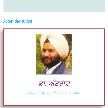
About the author
ਡਾ. ਅੰਬਰੀਸ਼
+ ਲਿਖਾਰੀ ਵਿੱਚ ਛਪੀਆਂ ਰਚਨਾਵਾਂ ਦਾ ਵੇਰਵਾ