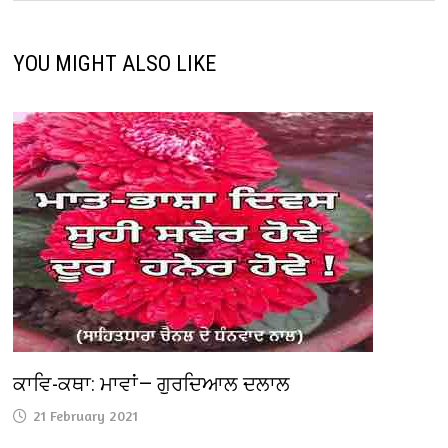
YOU MIGHT ALSO LIKE
ਕਾਵਿ-ਕਥਾ: ਮਾਵਾਂ— ਗੁਰਦਿਆਲ ਦਲਾਲ
21 February 2021