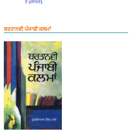
ਤੇ ਮੁਲਾਂਕਣ)
ਬਰਤਾਨਵੀ ਪੰਜਾਬੀ ਕਲਮਾਂ