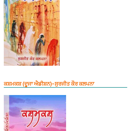
ਕਸ਼ਮਕਸ਼ (ਦੂਜਾ ਐਡੀਸ਼ਨ)–ਸੁਰਜੀਤ ਕੌਰ ਕਲਪਨਾ