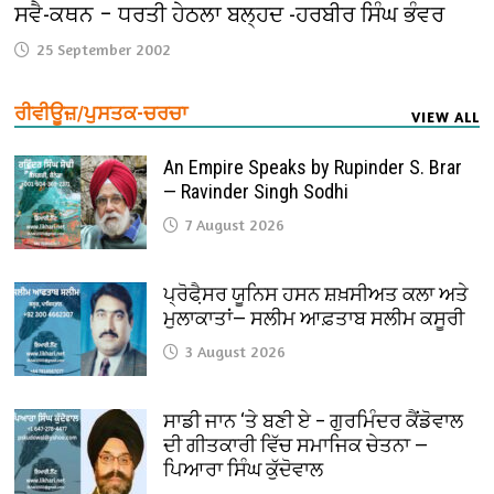
ਸਵੈ-ਕਥਨ – ਧਰਤੀ ਹੇਠਲਾ ਬਲ੍ਹਦ -ਹਰਬੀਰ ਸਿੰਘ ਭੰਵਰ
25 September 2002
ਰੀਵੀਊਜ਼/ਪੁਸਤਕ-ਚਰਚਾ
VIEW ALL
An Empire Speaks by Rupinder S. Brar
— Ravinder Singh Sodhi
7 August 2026
ਪ੍ਰੋਫੈ਼ਸਰ ਯੂਨਿਸ ਹਸਨ ਸ਼ਖ਼ਸੀਅਤ ਕਲਾ ਅਤੇ
ਮੁਲਾਕਾਤਾਂ— ਸਲੀਮ ਆਫ਼ਤਾਬ ਸਲੀਮ ਕਸੂਰੀ
3 August 2026
ਸਾਡੀ ਜਾਨ ‘ਤੇ ਬਣੀ ਏ – ਗੁਰਮਿੰਦਰ ਕੈਂਡੋਵਾਲ
ਦੀ ਗੀਤਕਾਰੀ ਵਿੱਚ ਸਮਾਜਿਕ ਚੇਤਨਾ —
ਪਿਆਰਾ ਸਿੰਘ ਕੁੱਦੋਵਾਲ