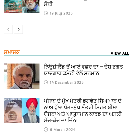
ਸੋਢੀ
19 July 2026
ਸਮਾਜਕ
VIEW ALL
ਨਿਊਜ਼ੀਲੈਂਡ ਤੋਂ ਆਏ ਵਫ਼ਦ ਦਾ — ਦੇਸ਼ ਭਗਤ
ਯਾਦਗਾਰ ਕਮੇਟੀ ਵੱਲੋਂ ਸਨਮਾਨ
14 December 2025
ਪੰਜਾਬ ਦੇ ਮੁੱਖ ਮੰਤਰੀ ਭਗਵੰਤ ਸਿੰਘ ਮਾਨ ਦੇ
ਨਾਂਅ ਖੁੱਲਾ ਖ਼ੱਤ–ਮੁੱਖ ਮੰਤਰੀ ਸਿਹਤ ਬੀਮਾ
ਯੋਜਨਾ ਅਤੇ ਆਯੁਸ਼ਮਾਨ ਕਾਰਡ ਦਾ ਅਸਲੀ
ਸੱਚ-ਕੱਚ ਦਾ ਚਿੱਠਾ
6 March 2024