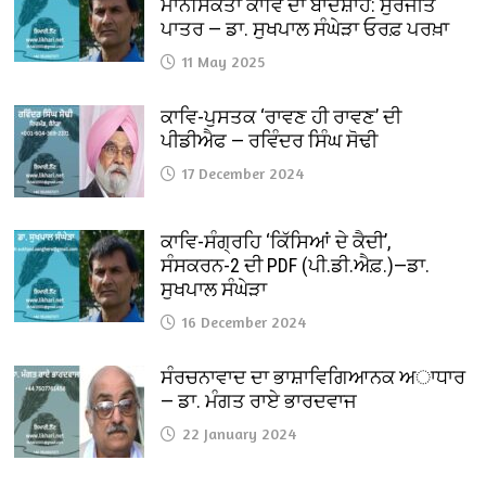
ਮਾਨਸਿਕਤਾ ਕਾਵਿ ਦਾ ਬਾਦਸ਼ਾਹ: ਸੁਰਜੀਤ
ਪਾਤਰ — ਡਾ. ਸੁਖਪਾਲ ਸੰਘੇੜਾ ਓਰਫ਼ ਪਰਖ਼ਾ
11 May 2025
ਕਾਵਿ-ਪੁਸਤਕ ‘ਰਾਵਣ ਹੀ ਰਾਵਣ’ ਦੀ
ਪੀਡੀਐਫ — ਰਵਿੰਦਰ ਸਿੰਘ ਸੋਢੀ
17 December 2024
ਕਾਵਿ-ਸੰਗ੍ਰਹਿ ‘ਕਿੱਸਿਆਂ ਦੇ ਕੈਦੀ’,
ਸੰਸਕਰਨ-2 ਦੀ PDF (ਪੀ.ਡੀ.ਐਫ਼.)—ਡਾ.
ਸੁਖਪਾਲ ਸੰਘੇੜਾ
16 December 2024
ਸੰਰਚਨਾਵਾਦ ਦਾ ਭਾਸ਼ਾਵਿਗਿਆਨਕ ਅਾਧਾਰ
— ਡਾ. ਮੰਗਤ ਰਾਏ ਭਾਰਦਵਾਜ
22 January 2024