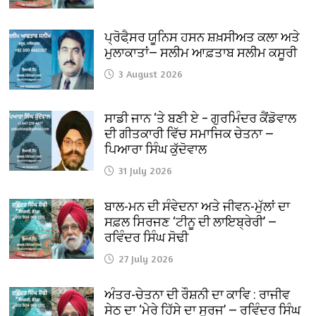
ਪ੍ਰੋਫੈ਼ਸਰ ਯੂਨਿਸ ਹਸਨ ਸ਼ਖ਼ਸੀਅਤ ਕਲਾ ਅਤੇ
ਮੁਲਾਕਾਤਾਂ— ਸਲੀਮ ਆਫ਼ਤਾਬ ਸਲੀਮ ਕਸੂਰੀ
3 August 2026
ਸਾਡੀ ਜਾਨ ‘ਤੇ ਬਣੀ ਏ – ਗੁਰਮਿੰਦਰ ਕੈਂਡੋਵਾਲ
ਦੀ ਗੀਤਕਾਰੀ ਵਿੱਚ ਸਮਾਜਿਕ ਚੇਤਨਾ —
ਪਿਆਰਾ ਸਿੰਘ ਕੁੱਦੋਵਾਲ
31 July 2026
ਬਾਲ-ਮਨ ਦੀ ਸੰਵੇਦਨਾ ਅਤੇ ਜੀਵਨ-ਮੁੱਲਾਂ ਦਾ
ਸਫ਼ਲ ਸਿਰਜਣ ‘ਟੀਨੂ ਦੀ ਲਾਇਬ੍ਰੇਰੀ’ —
ਰਵਿੰਦਰ ਸਿੰਘ ਸੋਢੀ
27 July 2026
ਅੰਤਰ-ਚੇਤਨਾ ਦੀ ਰੌਸ਼ਨੀ ਦਾ ਕਾਵਿ : ਰਾਜੀਵ
ਸੇਠ ਦਾ ‘ਮੇਰੇ ਹਿੱਸੇ ਦਾ ਸੂਰਜ’ — ਰਵਿੰਦਰ ਸਿੰਘ