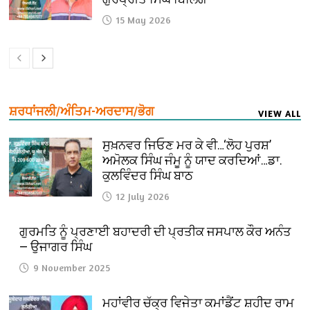
15 May 2026
ਸ਼ਰਧਾਂਜਲੀ/ਅੰਤਿਮ-ਅਰਦਾਸ/ਭੋਗ
VIEW ALL
ਸੁਖ਼ਨਵਰ ਜਿਓਣ ਮਰ ਕੇ ਵੀ…‘ਲੋਹ ਪੁਰਸ਼’
ਅਮੋਲਕ ਸਿੰਘ ਜੰਮੂ ਨੂੰ ਯਾਦ ਕਰਦਿਆਂ…ਡਾ.
ਕੁਲਵਿੰਦਰ ਸਿੰਘ ਬਾਠ
12 July 2026
ਗੁਰਮਤਿ ਨੂੰ ਪ੍ਰਣਾਈ ਬਹਾਦਰੀ ਦੀ ਪ੍ਰਤੀਕ ਜਸਪਾਲ ਕੌਰ ਅਨੰਤ
— ਉਜਾਗਰ ਸਿੰਘ
9 November 2025
ਮਹਾਂਵੀਰ ਚੱਕ੍ਰ ਵਿਜੇਤਾ ਕਮਾਂਡੈਂਟ ਸ਼ਹੀਦ ਰਾਮ