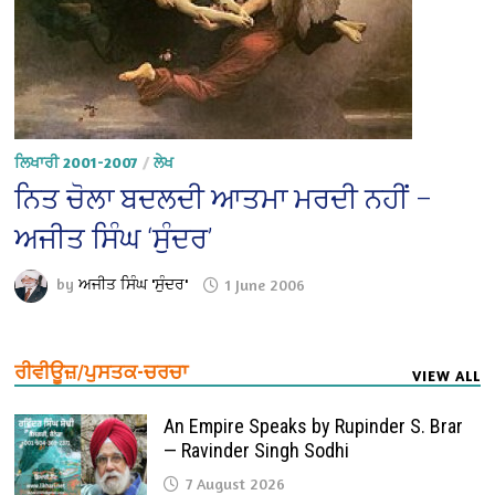
ਲਿਖਾਰੀ 2001-2007
/
ਲੇਖ
ਨਿਤ ਚੋਲਾ ਬਦਲਦੀ ਆਤਮਾ ਮਰਦੀ ਨਹੀਂ –
ਅਜੀਤ ਸਿੰਘ ‘ਸੁੰਦਰ’
by
ਅਜੀਤ ਸਿੰਘ 'ਸੁੰਦਰ'
1 June 2006
ਰੀਵੀਊਜ਼/ਪੁਸਤਕ-ਚਰਚਾ
VIEW ALL
An Empire Speaks by Rupinder S. Brar
— Ravinder Singh Sodhi
7 August 2026