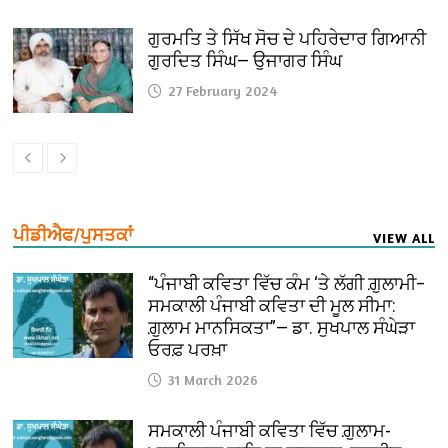
ਗੁਰਮਤਿ ਤੇ ਸਿੱਖ ਸੋਚ ਦੇ ਪਹਿਰੇਦਾਰ ਗਿਆਨੀ
ਗੁਰਦਿਤ ਸਿੰਘ— ਉਜਾਗਰ ਸਿੰਘ
27 February 2024
ਪੀਡੀਐਫ/ਪੁਸਤਕਾਂ
VIEW ALL
“ਪੰਜਾਬੀ ਕਵਿਤਾ ਵਿੱਚ ਕੰਮ ‘ਤੇ ਲੱਗੀ ਗ਼ੁਲਾਮੀ–
ਸਮਕਾਲੀ ਪੰਜਾਬੀ ਕਵਿਤਾ ਦੀ ਮੂਲ ਸੀਮਾ:
ਗ਼ੁਲਾਮ ਮਾਨਸਿਕਤਾ”— ਡਾ. ਸੁਖਪਾਲ ਸੰਘੇੜਾ
ਓਰਫ਼ ਪਰਖ਼ਾ
31 March 2026
ਸਮਕਾਲੀ ਪੰਜਾਬੀ ਕਵਿਤਾ ਵਿੱਚ ਗ਼ੁਲਾਮ-