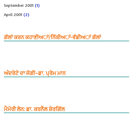
September 2001
(1)
April 2001
(2)
ਗੱਲਾਂ ਕਰਨ ਕਹਾਣੀਅਾਂ/ਨਿੱਕੀਅਾਂ-ਵੱਡੀਅਾਂ ਗੱਲਾਂ
ਅੰਦਰੇਟੇ ਦਾ ਜੋਗੀ–ਡਾ. ਪ੍ਰੇਮ ਮਾਨ
ਮੈਮੋਰੀ ਲੇਨ: ਡਾ. ਕਰਨੈਲ ਸ਼ੇਰਗਿੱਲ