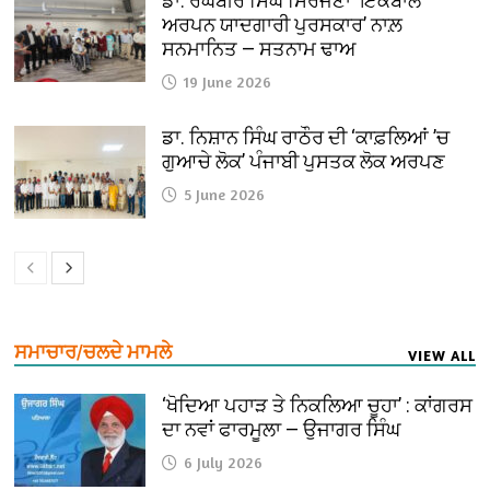
ਡਾ. ਰਘਬੀਰ ਸਿੰਘ ਸਿਰਜਣਾ ‘ਇਕਬਾਲ
ਅਰਪਨ ਯਾਦਗਾਰੀ ਪੁਰਸਕਾਰ’ ਨਾਲ਼
ਸਨਮਾਨਿਤ — ਸਤਨਾਮ ਢਾਅ
19 June 2026
ਡਾ. ਨਿਸ਼ਾਨ ਸਿੰਘ ਰਾਠੌਰ ਦੀ ‘ਕਾਫ਼ਲਿਆਂ ’ਚ
ਗੁਆਚੇ ਲੋਕ’ ਪੰਜਾਬੀ ਪੁਸਤਕ ਲੋਕ ਅਰਪਣ
5 June 2026
ਸਮਾਚਾਰ/ਚਲਦੇ ਮਾਮਲੇ
VIEW ALL
‘ਖੋਦਿਆ ਪਹਾੜ ਤੇ ਨਿਕਲਿਆ ਚੂਹਾ’ : ਕਾਂਗਰਸ
ਦਾ ਨਵਾਂ ਫਾਰਮੂਲਾ — ਉਜਾਗਰ ਸਿੰਘ
6 July 2026