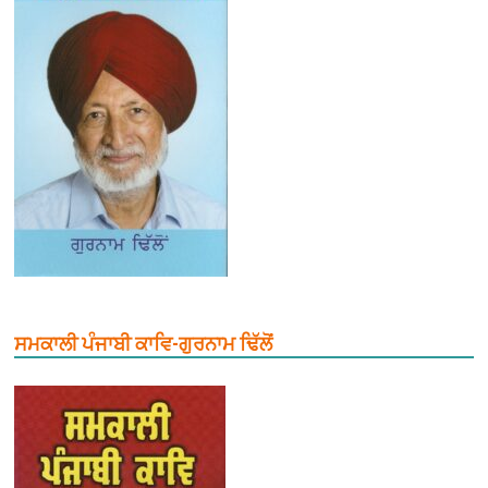
ਸਮਕਾਲੀ ਪੰਜਾਬੀ ਕਾਵਿ-ਗੁਰਨਾਮ ਢਿੱਲੋਂ