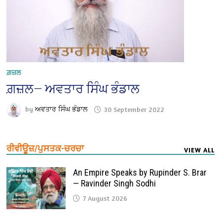
ਗ਼ਜ਼ਲ
ਗ਼ਜ਼ਲ— ਅਵਤਾਰ ਸਿੰਘ ਭੰਡਾਲ
by
ਅਵਤਾਰ ਸਿੰਘ ਭੰਡਾਲ
30 September 2022
ਰੀਵੀਊਜ਼/ਪੁਸਤਕ-ਚਰਚਾ
VIEW ALL
An Empire Speaks by Rupinder S. Brar
— Ravinder Singh Sodhi
7 August 2026