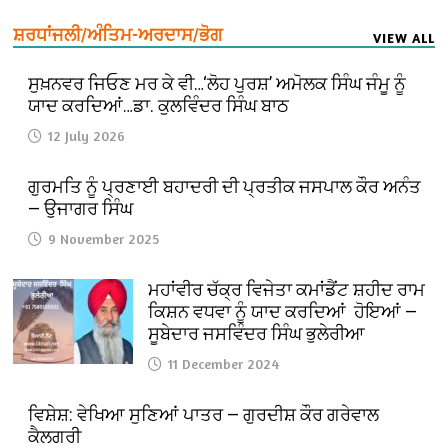
ਸ਼ਰਧਾਂਜਲੀ/ਅੰਤਿਮ-ਅਰਦਾਸ/ਭੋਗ
VIEW ALL
ਸੁਖ਼ਨਵਰ ਜਿਓਣ ਮਰ ਕੇ ਵੀ…‘ਲੋਹ ਪੁਰਸ਼’ ਅਮੋਲਕ ਸਿੰਘ ਜੰਮੂ ਨੂੰ
ਯਾਦ ਕਰਦਿਆਂ…ਡਾ. ਕੁਲਵਿੰਦਰ ਸਿੰਘ ਬਾਠ
12 July 2026
ਗੁਰਮਤਿ ਨੂੰ ਪ੍ਰਣਾਈ ਬਹਾਦਰੀ ਦੀ ਪ੍ਰਤੀਕ ਜਸਪਾਲ ਕੌਰ ਅਨੰਤ
— ਉਜਾਗਰ ਸਿੰਘ
9 November 2025
ਮਹਾਂਵੀਰ ਚੱਕ੍ਰ ਵਿਜੇਤਾ ਕਮਾਂਡੈਂਟ ਸ਼ਹੀਦ ਰਾਮ
ਕਿਸ਼ਨ ਵਧਵਾ ਨੂੰ ਯਾਦ ਕਰਦਿਆਂ ਹੋਇਆਂ —
ਸੂਬੇਦਾਰ ਜਸਵਿੰਦਰ ਸਿੰਘ ਭੁਲੇਰੀਆ
11 December 2024
ਵਿਸ਼ੇਸ਼: ਵੇਖਿਆ ਸੁਣਿਆਂ ਪਾਤਰ — ਗੁਰਦੀਸ਼ ਕੌਰ ਗਰੇਵਾਲ
ਕੈਲਗਰੀ