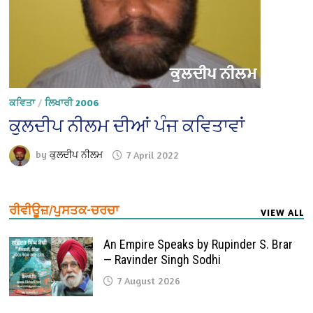
ਕਵਿਤਾ
/
ਲਿਖਾਰੀ 2006
ਕੁਲਦੀਪ ਨੀਲਮ ਦੀਆਂ ਪੰਜ ਕਵਿਤਾਵਾਂ
by
ਕੁਲਦੀਪ ਨੀਲਮ
7 April 2022
ਰੀਵੀਊਜ਼/ਪੁਸਤਕ-ਚਰਚਾ
VIEW ALL
An Empire Speaks by Rupinder S. Brar
— Ravinder Singh Sodhi
7 August 2026