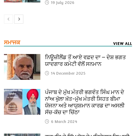
19 July 2026
ਸਮਾਜਕ
VIEW ALL
ਨਿਊਜ਼ੀਲੈਂਡ ਤੋਂ ਆਏ ਵਫ਼ਦ ਦਾ — ਦੇਸ਼ ਭਗਤ
ਯਾਦਗਾਰ ਕਮੇਟੀ ਵੱਲੋਂ ਸਨਮਾਨ
14 December 2025
ਪੰਜਾਬ ਦੇ ਮੁੱਖ ਮੰਤਰੀ ਭਗਵੰਤ ਸਿੰਘ ਮਾਨ ਦੇ
ਨਾਂਅ ਖੁੱਲਾ ਖ਼ੱਤ–ਮੁੱਖ ਮੰਤਰੀ ਸਿਹਤ ਬੀਮਾ
ਯੋਜਨਾ ਅਤੇ ਆਯੁਸ਼ਮਾਨ ਕਾਰਡ ਦਾ ਅਸਲੀ
ਸੱਚ-ਕੱਚ ਦਾ ਚਿੱਠਾ
6 March 2024