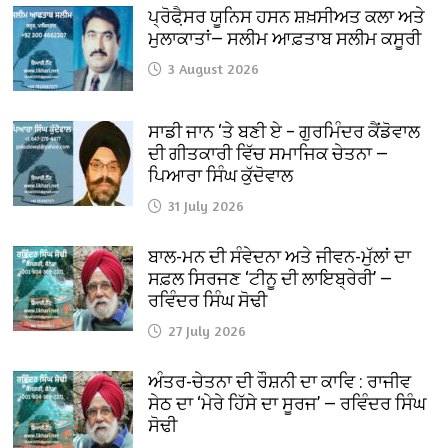
ਪ੍ਰੋਫੈ਼ਸਰ ਯੂਨਿਸ ਹਸਨ ਸ਼ਖ਼ਸੀਅਤ ਕਲਾ ਅਤੇ
ਮੁਲਾਕਾਤਾਂ— ਸਲੀਮ ਆਫ਼ਤਾਬ ਸਲੀਮ ਕਸੂਰੀ
3 August 2026
ਸਾਡੀ ਜਾਨ ‘ਤੇ ਬਣੀ ਏ – ਗੁਰਮਿੰਦਰ ਕੈਂਡੋਵਾਲ
ਦੀ ਗੀਤਕਾਰੀ ਵਿੱਚ ਸਮਾਜਿਕ ਚੇਤਨਾ —
ਪਿਆਰਾ ਸਿੰਘ ਕੁੱਦੋਵਾਲ
31 July 2026
ਬਾਲ-ਮਨ ਦੀ ਸੰਵੇਦਨਾ ਅਤੇ ਜੀਵਨ-ਮੁੱਲਾਂ ਦਾ
ਸਫ਼ਲ ਸਿਰਜਣ ‘ਟੀਨੂ ਦੀ ਲਾਇਬ੍ਰੇਰੀ’ —
ਰਵਿੰਦਰ ਸਿੰਘ ਸੋਢੀ
27 July 2026
ਅੰਤਰ-ਚੇਤਨਾ ਦੀ ਰੌਸ਼ਨੀ ਦਾ ਕਾਵਿ : ਰਾਜੀਵ
ਸੇਠ ਦਾ ‘ਮੇਰੇ ਹਿੱਸੇ ਦਾ ਸੂਰਜ’ — ਰਵਿੰਦਰ ਸਿੰਘ
ਸੋਢੀ