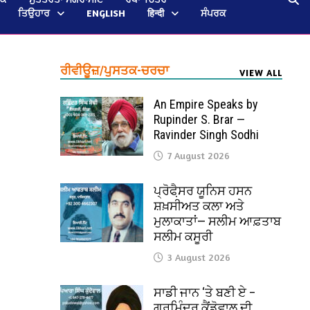
ਤਿਉਹਾਰ
ENGLISH
हिन्दी
ਸੰਪਰਕ
ਰੀਵੀਊਜ਼/ਪੁਸਤਕ-ਚਰਚਾ
VIEW ALL
An Empire Speaks by
Rupinder S. Brar —
Ravinder Singh Sodhi
7 August 2026
ਪ੍ਰੋਫੈ਼ਸਰ ਯੂਨਿਸ ਹਸਨ
ਸ਼ਖ਼ਸੀਅਤ ਕਲਾ ਅਤੇ
ਮੁਲਾਕਾਤਾਂ— ਸਲੀਮ ਆਫ਼ਤਾਬ
ਸਲੀਮ ਕਸੂਰੀ
3 August 2026
ਸਾਡੀ ਜਾਨ ‘ਤੇ ਬਣੀ ਏ –
ਗੁਰਮਿੰਦਰ ਕੈਂਡੋਵਾਲ ਦੀ