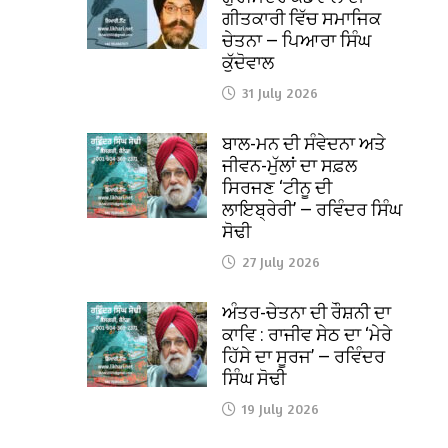
ਗੀਤਕਾਰੀ ਵਿੱਚ ਸਮਾਜਿਕ
ਚੇਤਨਾ — ਪਿਆਰਾ ਸਿੰਘ
ਕੁੱਦੋਵਾਲ
31 July 2026
ਬਾਲ-ਮਨ ਦੀ ਸੰਵੇਦਨਾ ਅਤੇ
ਜੀਵਨ-ਮੁੱਲਾਂ ਦਾ ਸਫ਼ਲ
ਸਿਰਜਣ ‘ਟੀਨੂ ਦੀ
ਲਾਇਬ੍ਰੇਰੀ’ — ਰਵਿੰਦਰ ਸਿੰਘ
ਸੋਢੀ
27 July 2026
ਅੰਤਰ-ਚੇਤਨਾ ਦੀ ਰੌਸ਼ਨੀ ਦਾ
ਕਾਵਿ : ਰਾਜੀਵ ਸੇਠ ਦਾ ‘ਮੇਰੇ
ਹਿੱਸੇ ਦਾ ਸੂਰਜ’ — ਰਵਿੰਦਰ
ਸਿੰਘ ਸੋਢੀ
19 July 2026