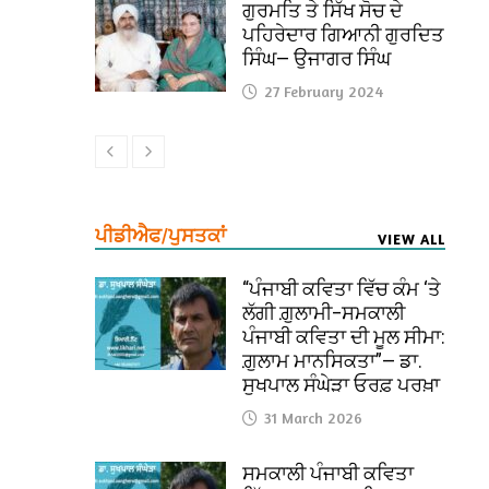
ਗੁਰਮਤਿ ਤੇ ਸਿੱਖ ਸੋਚ ਦੇ
ਪਹਿਰੇਦਾਰ ਗਿਆਨੀ ਗੁਰਦਿਤ
ਸਿੰਘ— ਉਜਾਗਰ ਸਿੰਘ
27 February 2024
ਪੀਡੀਐਫ/ਪੁਸਤਕਾਂ
VIEW ALL
“ਪੰਜਾਬੀ ਕਵਿਤਾ ਵਿੱਚ ਕੰਮ ‘ਤੇ
ਲੱਗੀ ਗ਼ੁਲਾਮੀ–ਸਮਕਾਲੀ
ਪੰਜਾਬੀ ਕਵਿਤਾ ਦੀ ਮੂਲ ਸੀਮਾ:
ਗ਼ੁਲਾਮ ਮਾਨਸਿਕਤਾ”— ਡਾ.
ਸੁਖਪਾਲ ਸੰਘੇੜਾ ਓਰਫ਼ ਪਰਖ਼ਾ
31 March 2026
ਸਮਕਾਲੀ ਪੰਜਾਬੀ ਕਵਿਤਾ