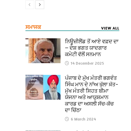
ਸਮਾਜਕ
VIEW ALL
ਨਿਊਜ਼ੀਲੈਂਡ ਤੋਂ ਆਏ ਵਫ਼ਦ ਦਾ
— ਦੇਸ਼ ਭਗਤ ਯਾਦਗਾਰ
ਕਮੇਟੀ ਵੱਲੋਂ ਸਨਮਾਨ
14 December 2025
ਪੰਜਾਬ ਦੇ ਮੁੱਖ ਮੰਤਰੀ ਭਗਵੰਤ
ਸਿੰਘ ਮਾਨ ਦੇ ਨਾਂਅ ਖੁੱਲਾ ਖ਼ੱਤ–
ਮੁੱਖ ਮੰਤਰੀ ਸਿਹਤ ਬੀਮਾ
ਯੋਜਨਾ ਅਤੇ ਆਯੁਸ਼ਮਾਨ
ਕਾਰਡ ਦਾ ਅਸਲੀ ਸੱਚ-ਕੱਚ
ਦਾ ਚਿੱਠਾ
6 March 2024