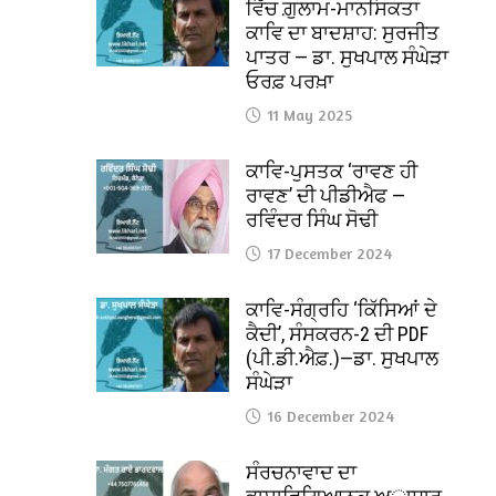
ਵਿੱਚ ਗ਼ੁਲਾਮ-ਮਾਨਸਿਕਤਾ
ਕਾਵਿ ਦਾ ਬਾਦਸ਼ਾਹ: ਸੁਰਜੀਤ
ਪਾਤਰ — ਡਾ. ਸੁਖਪਾਲ ਸੰਘੇੜਾ
ਓਰਫ਼ ਪਰਖ਼ਾ
11 May 2025
ਕਾਵਿ-ਪੁਸਤਕ ‘ਰਾਵਣ ਹੀ
ਰਾਵਣ’ ਦੀ ਪੀਡੀਐਫ —
ਰਵਿੰਦਰ ਸਿੰਘ ਸੋਢੀ
17 December 2024
ਕਾਵਿ-ਸੰਗ੍ਰਹਿ ‘ਕਿੱਸਿਆਂ ਦੇ
ਕੈਦੀ’, ਸੰਸਕਰਨ-2 ਦੀ PDF
(ਪੀ.ਡੀ.ਐਫ਼.)—ਡਾ. ਸੁਖਪਾਲ
ਸੰਘੇੜਾ
16 December 2024
ਸੰਰਚਨਾਵਾਦ ਦਾ