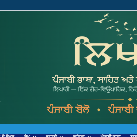
’ ਦੇ ਲੇਖਕ
ਲੇਖ
ਕਹਾਣੀ
ਕਵਿਤਾ
ਪੰਜਾਬੀ ਭਾਸ਼ਾ
ਨਾ