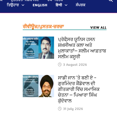
ਤਿਉਹਾਰ
ENGLISH
हिन्दी
ਸੰਪਰਕ
ਰੀਵੀਊਜ਼/ਪੁਸਤਕ-ਚਰਚਾ
VIEW ALL
ਪ੍ਰੋਫੈ਼ਸਰ ਯੂਨਿਸ ਹਸਨ
ਸ਼ਖ਼ਸੀਅਤ ਕਲਾ ਅਤੇ
ਮੁਲਾਕਾਤਾਂ— ਸਲੀਮ ਆਫ਼ਤਾਬ
ਸਲੀਮ ਕਸੂਰੀ
3 August 2026
ਸਾਡੀ ਜਾਨ ‘ਤੇ ਬਣੀ ਏ –
ਗੁਰਮਿੰਦਰ ਕੈਂਡੋਵਾਲ ਦੀ
ਗੀਤਕਾਰੀ ਵਿੱਚ ਸਮਾਜਿਕ
ਚੇਤਨਾ — ਪਿਆਰਾ ਸਿੰਘ
ਕੁੱਦੋਵਾਲ
31 July 2026