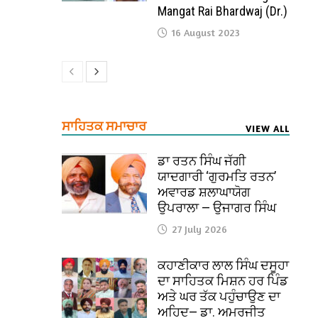
Mangat Rai Bhardwaj (Dr.)
16 August 2023
ਸਾਹਿਤਕ ਸਮਾਚਾਰ
VIEW ALL
ਡਾ ਰਤਨ ਸਿੰਘ ਜੱਗੀ
ਯਾਦਗਾਰੀ ‘ਗੁਰਮਤਿ ਰਤਨ’
ਅਵਾਰਡ ਸ਼ਲਾਘਾਯੋਗ
ਉਪਰਾਲਾ — ਉਜਾਗਰ ਸਿੰਘ
27 July 2026
ਕਹਾਣੀਕਾਰ ਲਾਲ ਸਿੰਘ ਦਸੂਹਾ
ਦਾ ਸਾਹਿਤਕ ਮਿਸ਼ਨ ਹਰ ਪਿੰਡ
ਅਤੇ ਘਰ ਤੱਕ ਪਹੁੰਚਾਉਣ ਦਾ
ਅਹਿਦ— ਡਾ. ਅਮਰਜੀਤ