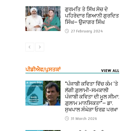
ਗੁਰਮਤਿ ਤੇ ਸਿੱਖ ਸੋਚ ਦੇ
ਪਹਿਰੇਦਾਰ ਗਿਆਨੀ ਗੁਰਦਿਤ
ਸਿੰਘ— ਉਜਾਗਰ ਸਿੰਘ
27 February 2024
ਪੀਡੀਐਫ/ਪੁਸਤਕਾਂ
VIEW ALL
“ਪੰਜਾਬੀ ਕਵਿਤਾ ਵਿੱਚ ਕੰਮ ‘ਤੇ
ਲੱਗੀ ਗ਼ੁਲਾਮੀ–ਸਮਕਾਲੀ
ਪੰਜਾਬੀ ਕਵਿਤਾ ਦੀ ਮੂਲ ਸੀਮਾ:
ਗ਼ੁਲਾਮ ਮਾਨਸਿਕਤਾ”— ਡਾ.
ਸੁਖਪਾਲ ਸੰਘੇੜਾ ਓਰਫ਼ ਪਰਖ਼ਾ
31 March 2026