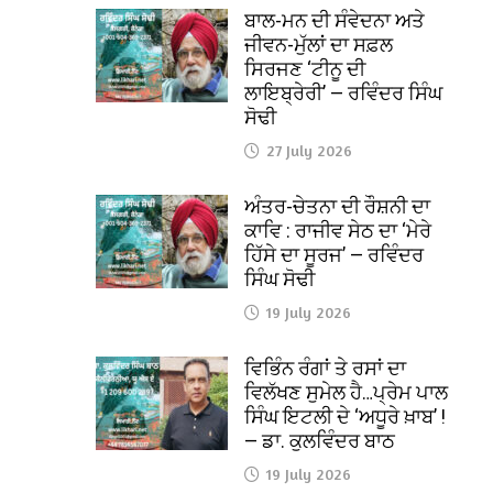
ਬਾਲ-ਮਨ ਦੀ ਸੰਵੇਦਨਾ ਅਤੇ
ਜੀਵਨ-ਮੁੱਲਾਂ ਦਾ ਸਫ਼ਲ
ਸਿਰਜਣ ‘ਟੀਨੂ ਦੀ
ਲਾਇਬ੍ਰੇਰੀ’ — ਰਵਿੰਦਰ ਸਿੰਘ
ਸੋਢੀ
27 July 2026
ਅੰਤਰ-ਚੇਤਨਾ ਦੀ ਰੌਸ਼ਨੀ ਦਾ
ਕਾਵਿ : ਰਾਜੀਵ ਸੇਠ ਦਾ ‘ਮੇਰੇ
ਹਿੱਸੇ ਦਾ ਸੂਰਜ’ — ਰਵਿੰਦਰ
ਸਿੰਘ ਸੋਢੀ
19 July 2026
ਵਿਭਿੰਨ ਰੰਗਾਂ ਤੇ ਰਸਾਂ ਦਾ
ਵਿਲੱਖਣ ਸੁਮੇਲ ਹੈ…ਪ੍ਰੇਮ ਪਾਲ
ਸਿੰਘ ਇਟਲੀ ਦੇ ‘ਅਧੂਰੇ ਖ਼ਾਬ’ !
— ਡਾ. ਕੁਲਵਿੰਦਰ ਬਾਠ
19 July 2026