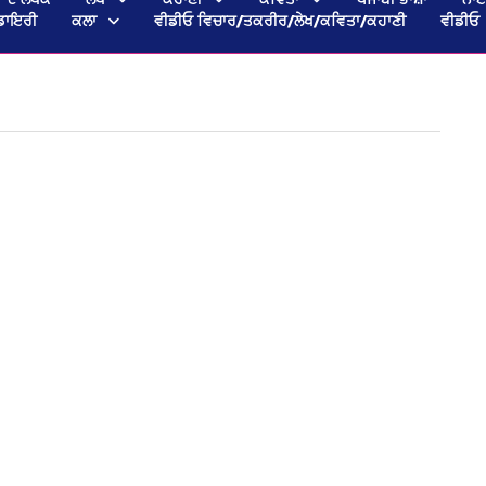
ਡਾਇਰੀ
ਕਲਾ
ਵੀਡੀਓ ਵਿਚਾਰ/ਤਕਰੀਰ/ਲੇਖ/ਕਵਿਤਾ/ਕਹਾਣੀ
ਵੀਡੀਓ