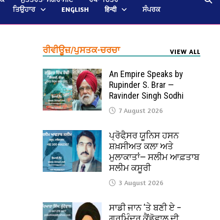
ਤਿਉਹਾਰ
ENGLISH
हिन्दी
ਸੰਪਰਕ
ਰੀਵੀਊਜ਼/ਪੁਸਤਕ-ਚਰਚਾ
VIEW ALL
An Empire Speaks by
Rupinder S. Brar —
Ravinder Singh Sodhi
7 August 2026
ਪ੍ਰੋਫੈ਼ਸਰ ਯੂਨਿਸ ਹਸਨ
ਸ਼ਖ਼ਸੀਅਤ ਕਲਾ ਅਤੇ
ਮੁਲਾਕਾਤਾਂ— ਸਲੀਮ ਆਫ਼ਤਾਬ
ਸਲੀਮ ਕਸੂਰੀ
3 August 2026
ਸਾਡੀ ਜਾਨ ‘ਤੇ ਬਣੀ ਏ –
ਗੁਰਮਿੰਦਰ ਕੈਂਡੋਵਾਲ ਦੀ