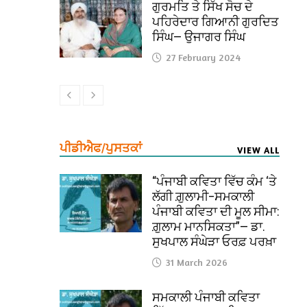
ਗੁਰਮਤਿ ਤੇ ਸਿੱਖ ਸੋਚ ਦੇ
ਪਹਿਰੇਦਾਰ ਗਿਆਨੀ ਗੁਰਦਿਤ
ਸਿੰਘ— ਉਜਾਗਰ ਸਿੰਘ
27 February 2024
ਪੀਡੀਐਫ/ਪੁਸਤਕਾਂ
VIEW ALL
“ਪੰਜਾਬੀ ਕਵਿਤਾ ਵਿੱਚ ਕੰਮ ‘ਤੇ
ਲੱਗੀ ਗ਼ੁਲਾਮੀ–ਸਮਕਾਲੀ
ਪੰਜਾਬੀ ਕਵਿਤਾ ਦੀ ਮੂਲ ਸੀਮਾ:
ਗ਼ੁਲਾਮ ਮਾਨਸਿਕਤਾ”— ਡਾ.
ਸੁਖਪਾਲ ਸੰਘੇੜਾ ਓਰਫ਼ ਪਰਖ਼ਾ
31 March 2026
ਸਮਕਾਲੀ ਪੰਜਾਬੀ ਕਵਿਤਾ