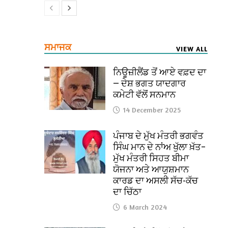
ਸਮਾਜਕ
VIEW ALL
ਨਿਊਜ਼ੀਲੈਂਡ ਤੋਂ ਆਏ ਵਫ਼ਦ ਦਾ
— ਦੇਸ਼ ਭਗਤ ਯਾਦਗਾਰ
ਕਮੇਟੀ ਵੱਲੋਂ ਸਨਮਾਨ
14 December 2025
ਪੰਜਾਬ ਦੇ ਮੁੱਖ ਮੰਤਰੀ ਭਗਵੰਤ
ਸਿੰਘ ਮਾਨ ਦੇ ਨਾਂਅ ਖੁੱਲਾ ਖ਼ੱਤ–
ਮੁੱਖ ਮੰਤਰੀ ਸਿਹਤ ਬੀਮਾ
ਯੋਜਨਾ ਅਤੇ ਆਯੁਸ਼ਮਾਨ
ਕਾਰਡ ਦਾ ਅਸਲੀ ਸੱਚ-ਕੱਚ
ਦਾ ਚਿੱਠਾ
6 March 2024