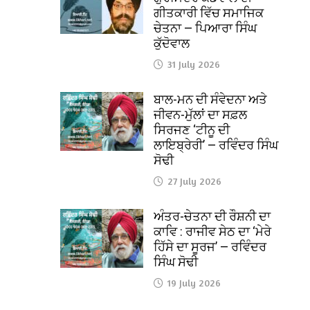
ਗੀਤਕਾਰੀ ਵਿੱਚ ਸਮਾਜਿਕ
ਚੇਤਨਾ — ਪਿਆਰਾ ਸਿੰਘ
ਕੁੱਦੋਵਾਲ
31 July 2026
ਬਾਲ-ਮਨ ਦੀ ਸੰਵੇਦਨਾ ਅਤੇ
ਜੀਵਨ-ਮੁੱਲਾਂ ਦਾ ਸਫ਼ਲ
ਸਿਰਜਣ ‘ਟੀਨੂ ਦੀ
ਲਾਇਬ੍ਰੇਰੀ’ — ਰਵਿੰਦਰ ਸਿੰਘ
ਸੋਢੀ
27 July 2026
ਅੰਤਰ-ਚੇਤਨਾ ਦੀ ਰੌਸ਼ਨੀ ਦਾ
ਕਾਵਿ : ਰਾਜੀਵ ਸੇਠ ਦਾ ‘ਮੇਰੇ
ਹਿੱਸੇ ਦਾ ਸੂਰਜ’ — ਰਵਿੰਦਰ
ਸਿੰਘ ਸੋਢੀ
19 July 2026