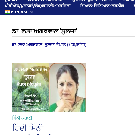
ਪੀਡੀਐਫ/ਪੁਸਤਕਾਂ/ਲੇਖ/ਕਹਾਣੀਆਂ/ਕਵਿਤਾ
ਗਿਆਨ-ਵਿਗਿਆਨ-ਤਕਨੀਕ
PUNJABI
ਡਾ. ਲਤਾ ਅਗਰਵਾਲ 'ਤੁਲਜਾ'
ਡਾ. ਲਤਾ ਅਗਰਵਾਲ 'ਤੁਲਜਾ'
ਭੋਪਾਲ (ਮੱਧਪ੍ਰਦੇਸ਼)
ਮਿੰਨੀ ਕਹਾਣੀ
ਹਿੰਦੀ ਮਿੰਨੀ