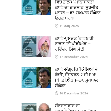
ਵਿੱਚ ਗ਼ੁਲਾਮ-ਮਾਨਸਿਕਤਾ
ਕਾਵਿ ਦਾ ਬਾਦਸ਼ਾਹ: ਸੁਰਜੀਤ
ਪਾਤਰ — ਡਾ. ਸੁਖਪਾਲ ਸੰਘੇੜਾ
ਓਰਫ਼ ਪਰਖ਼ਾ
11 May 2025
ਕਾਵਿ-ਪੁਸਤਕ ‘ਰਾਵਣ ਹੀ
ਰਾਵਣ’ ਦੀ ਪੀਡੀਐਫ —
ਰਵਿੰਦਰ ਸਿੰਘ ਸੋਢੀ
17 December 2024
ਕਾਵਿ-ਸੰਗ੍ਰਹਿ ‘ਕਿੱਸਿਆਂ ਦੇ
ਕੈਦੀ’, ਸੰਸਕਰਨ-2 ਦੀ PDF
(ਪੀ.ਡੀ.ਐਫ਼.)—ਡਾ. ਸੁਖਪਾਲ
ਸੰਘੇੜਾ
16 December 2024
ਸੰਰਚਨਾਵਾਦ ਦਾ