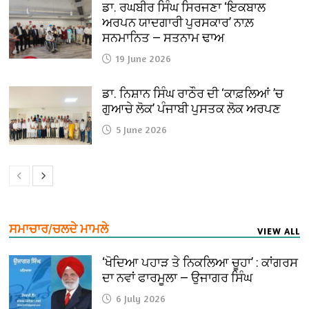
ਡਾ. ਰਘਬੀਰ ਸਿੰਘ ਸਿਰਜਣਾ ‘ਇਕਬਾਲ
ਅਰਪਨ ਯਾਦਗਾਰੀ ਪੁਰਸਕਾਰ’ ਨਾਲ਼
ਸਨਮਾਨਿਤ — ਸਤਨਾਮ ਢਾਅ
19 June 2026
ਡਾ. ਨਿਸ਼ਾਨ ਸਿੰਘ ਰਾਠੌਰ ਦੀ ‘ਕਾਫ਼ਲਿਆਂ ’ਚ
ਗੁਆਚੇ ਲੋਕ’ ਪੰਜਾਬੀ ਪੁਸਤਕ ਲੋਕ ਅਰਪਣ
5 June 2026
ਸਮਾਚਾਰ/ਚਲਦੇ ਮਾਮਲੇ
VIEW ALL
‘ਖੋਦਿਆ ਪਹਾੜ ਤੇ ਨਿਕਲਿਆ ਚੂਹਾ’ : ਕਾਂਗਰਸ
ਦਾ ਨਵਾਂ ਫਾਰਮੂਲਾ — ਉਜਾਗਰ ਸਿੰਘ
6 July 2026