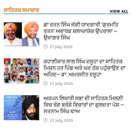
ਸਾਹਿਤਕ ਸਮਾਚਾਰ
VIEW ALL
ਡਾ ਰਤਨ ਸਿੰਘ ਜੱਗੀ ਯਾਦਗਾਰੀ ‘ਗੁਰਮਤਿ
ਰਤਨ’ ਅਵਾਰਡ ਸ਼ਲਾਘਾਯੋਗ ਉਪਰਾਲਾ —
ਉਜਾਗਰ ਸਿੰਘ
27 July 2026
ਕਹਾਣੀਕਾਰ ਲਾਲ ਸਿੰਘ ਦਸੂਹਾ ਦਾ ਸਾਹਿਤਕ
ਮਿਸ਼ਨ ਹਰ ਪਿੰਡ ਅਤੇ ਘਰ ਤੱਕ ਪਹੁੰਚਾਉਣ ਦਾ
ਅਹਿਦ— ਡਾ. ਅਮਰਜੀਤ ਦਸੂਹਾ
22 July 2026
ਅਰਪਨ ਲਿਖਾਰੀ ਸਭਾ ਦੀ ਸਾਹਿਤਕ ਮਿਲਣੀ
ਵਿਚ ਰੰਗ ਬਰੰਗੇ ਵਿਚਾਰਾਂ ਦਾ ਗੁਲਦਤਾ ਪੇਸ਼ —
ਸਤਨਾਮ ਸਿੰਘ ਢਾਅ
22 July 2026