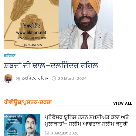
ਕਵਿਤਾ
ਸ਼ਬਦਾਂ ਦੀ ਢਾਲ—ਦਲਜਿੰਦਰ ਰਹਿਲ
by
ਦਲਜਿੰਦਰ ਰਹਿਲ
20 March 2024
ਰੀਵੀਊਜ਼/ਪੁਸਤਕ-ਚਰਚਾ
VIEW ALL
ਪ੍ਰੋਫੈ਼ਸਰ ਯੂਨਿਸ ਹਸਨ ਸ਼ਖ਼ਸੀਅਤ ਕਲਾ ਅਤੇ
ਮੁਲਾਕਾਤਾਂ— ਸਲੀਮ ਆਫ਼ਤਾਬ ਸਲੀਮ ਕਸੂਰੀ
3 August 2026