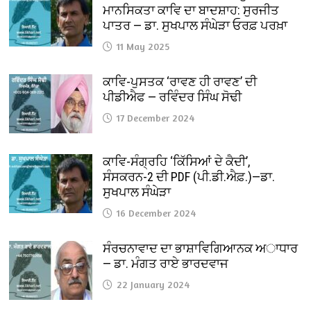
ਮਾਨਸਿਕਤਾ ਕਾਵਿ ਦਾ ਬਾਦਸ਼ਾਹ: ਸੁਰਜੀਤ
ਪਾਤਰ — ਡਾ. ਸੁਖਪਾਲ ਸੰਘੇੜਾ ਓਰਫ਼ ਪਰਖ਼ਾ
11 May 2025
ਕਾਵਿ-ਪੁਸਤਕ ‘ਰਾਵਣ ਹੀ ਰਾਵਣ’ ਦੀ
ਪੀਡੀਐਫ — ਰਵਿੰਦਰ ਸਿੰਘ ਸੋਢੀ
17 December 2024
ਕਾਵਿ-ਸੰਗ੍ਰਹਿ ‘ਕਿੱਸਿਆਂ ਦੇ ਕੈਦੀ’,
ਸੰਸਕਰਨ-2 ਦੀ PDF (ਪੀ.ਡੀ.ਐਫ਼.)—ਡਾ.
ਸੁਖਪਾਲ ਸੰਘੇੜਾ
16 December 2024
ਸੰਰਚਨਾਵਾਦ ਦਾ ਭਾਸ਼ਾਵਿਗਿਆਨਕ ਅਾਧਾਰ
— ਡਾ. ਮੰਗਤ ਰਾਏ ਭਾਰਦਵਾਜ
22 January 2024