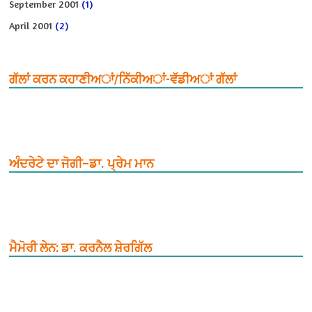
September 2001
(1)
April 2001
(2)
ਗੱਲਾਂ ਕਰਨ ਕਹਾਣੀਅਾਂ/ਨਿੱਕੀਅਾਂ-ਵੱਡੀਅਾਂ ਗੱਲਾਂ
ਅੰਦਰੇਟੇ ਦਾ ਜੋਗੀ–ਡਾ. ਪ੍ਰੇਮ ਮਾਨ
ਮੈਮੋਰੀ ਲੇਨ: ਡਾ. ਕਰਨੈਲ ਸ਼ੇਰਗਿੱਲ