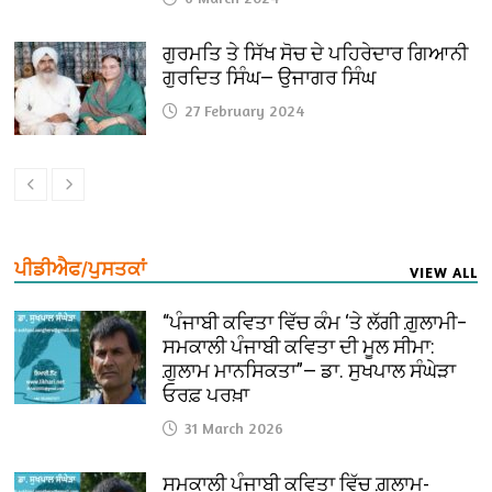
ਗੁਰਮਤਿ ਤੇ ਸਿੱਖ ਸੋਚ ਦੇ ਪਹਿਰੇਦਾਰ ਗਿਆਨੀ
ਗੁਰਦਿਤ ਸਿੰਘ— ਉਜਾਗਰ ਸਿੰਘ
27 February 2024
ਪੀਡੀਐਫ/ਪੁਸਤਕਾਂ
VIEW ALL
“ਪੰਜਾਬੀ ਕਵਿਤਾ ਵਿੱਚ ਕੰਮ ‘ਤੇ ਲੱਗੀ ਗ਼ੁਲਾਮੀ–
ਸਮਕਾਲੀ ਪੰਜਾਬੀ ਕਵਿਤਾ ਦੀ ਮੂਲ ਸੀਮਾ:
ਗ਼ੁਲਾਮ ਮਾਨਸਿਕਤਾ”— ਡਾ. ਸੁਖਪਾਲ ਸੰਘੇੜਾ
ਓਰਫ਼ ਪਰਖ਼ਾ
31 March 2026
ਸਮਕਾਲੀ ਪੰਜਾਬੀ ਕਵਿਤਾ ਵਿੱਚ ਗ਼ੁਲਾਮ-