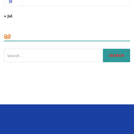
31
« Jul
ਖੋਜੋ
Search
for: