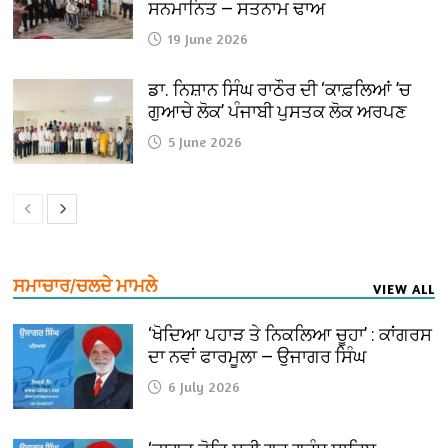
ਸਨਮਾਨਿਤ — ਸਤਨਾਮ ਢਾਅ
19 June 2026
ਡਾ. ਨਿਸ਼ਾਨ ਸਿੰਘ ਰਾਠੌਰ ਦੀ ‘ਕਾਫ਼ਲਿਆਂ ’ਚ
ਗੁਆਚੇ ਲੋਕ’ ਪੰਜਾਬੀ ਪੁਸਤਕ ਲੋਕ ਅਰਪਣ
5 June 2026
ਸਮਾਚਾਰ/ਚਲਦੇ ਮਾਮਲੇ
VIEW ALL
‘ਖੋਦਿਆ ਪਹਾੜ ਤੇ ਨਿਕਲਿਆ ਚੂਹਾ’ : ਕਾਂਗਰਸ
ਦਾ ਨਵਾਂ ਫਾਰਮੂਲਾ — ਉਜਾਗਰ ਸਿੰਘ
6 July 2026