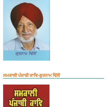
ਸਮਕਾਲੀ ਪੰਜਾਬੀ ਕਾਵਿ-ਗੁਰਨਾਮ ਢਿੱਲੋਂ