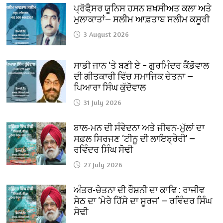
ਪ੍ਰੋਫੈ਼ਸਰ ਯੂਨਿਸ ਹਸਨ ਸ਼ਖ਼ਸੀਅਤ ਕਲਾ ਅਤੇ
ਮੁਲਾਕਾਤਾਂ— ਸਲੀਮ ਆਫ਼ਤਾਬ ਸਲੀਮ ਕਸੂਰੀ
3 August 2026
ਸਾਡੀ ਜਾਨ ‘ਤੇ ਬਣੀ ਏ – ਗੁਰਮਿੰਦਰ ਕੈਂਡੋਵਾਲ
ਦੀ ਗੀਤਕਾਰੀ ਵਿੱਚ ਸਮਾਜਿਕ ਚੇਤਨਾ —
ਪਿਆਰਾ ਸਿੰਘ ਕੁੱਦੋਵਾਲ
31 July 2026
ਬਾਲ-ਮਨ ਦੀ ਸੰਵੇਦਨਾ ਅਤੇ ਜੀਵਨ-ਮੁੱਲਾਂ ਦਾ
ਸਫ਼ਲ ਸਿਰਜਣ ‘ਟੀਨੂ ਦੀ ਲਾਇਬ੍ਰੇਰੀ’ —
ਰਵਿੰਦਰ ਸਿੰਘ ਸੋਢੀ
27 July 2026
ਅੰਤਰ-ਚੇਤਨਾ ਦੀ ਰੌਸ਼ਨੀ ਦਾ ਕਾਵਿ : ਰਾਜੀਵ
ਸੇਠ ਦਾ ‘ਮੇਰੇ ਹਿੱਸੇ ਦਾ ਸੂਰਜ’ — ਰਵਿੰਦਰ ਸਿੰਘ
ਸੋਢੀ