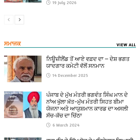
19 July 2026
ਸਮਾਜਕ
VIEW ALL
ਨਿਊਜ਼ੀਲੈਂਡ ਤੋਂ ਆਏ ਵਫ਼ਦ ਦਾ — ਦੇਸ਼ ਭਗਤ
ਯਾਦਗਾਰ ਕਮੇਟੀ ਵੱਲੋਂ ਸਨਮਾਨ
14 December 2025
ਪੰਜਾਬ ਦੇ ਮੁੱਖ ਮੰਤਰੀ ਭਗਵੰਤ ਸਿੰਘ ਮਾਨ ਦੇ
ਨਾਂਅ ਖੁੱਲਾ ਖ਼ੱਤ–ਮੁੱਖ ਮੰਤਰੀ ਸਿਹਤ ਬੀਮਾ
ਯੋਜਨਾ ਅਤੇ ਆਯੁਸ਼ਮਾਨ ਕਾਰਡ ਦਾ ਅਸਲੀ
ਸੱਚ-ਕੱਚ ਦਾ ਚਿੱਠਾ
6 March 2024