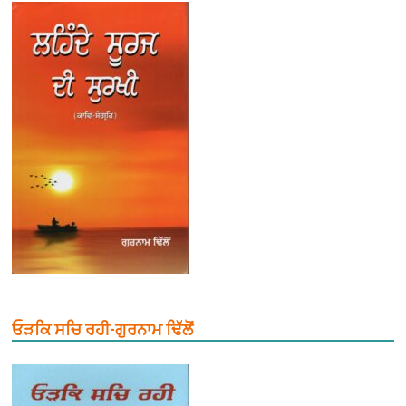
ਓੜਕਿ ਸਚਿ ਰਹੀ-ਗੁਰਨਾਮ ਢਿੱਲੋਂ