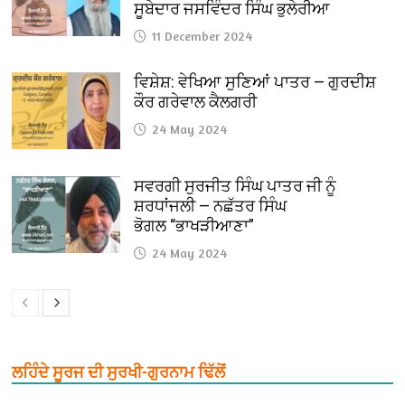
ਸੂਬੇਦਾਰ ਜਸਵਿੰਦਰ ਸਿੰਘ ਭੁਲੇਰੀਆ
11 December 2024
ਵਿਸ਼ੇਸ਼: ਵੇਖਿਆ ਸੁਣਿਆਂ ਪਾਤਰ — ਗੁਰਦੀਸ਼
ਕੌਰ ਗਰੇਵਾਲ ਕੈਲਗਰੀ
24 May 2024
ਸਵਰਗੀ ਸੁਰਜੀਤ ਸਿੰਘ ਪਾਤਰ ਜੀ ਨੂੰ
ਸ਼ਰਧਾਂਜਲੀ — ਨਛੱਤਰ ਸਿੰਘ
ਭੋਗਲ “ਭਾਖੜੀਆਣਾ”
24 May 2024
ਲਹਿੰਦੇ ਸੂਰਜ ਦੀ ਸੁਰਖੀ-ਗੁਰਨਾਮ ਢਿੱਲੋਂ