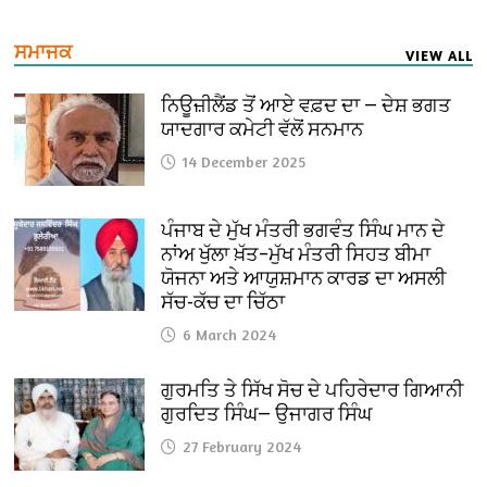
ਸਮਾਜਕ
VIEW ALL
ਨਿਊਜ਼ੀਲੈਂਡ ਤੋਂ ਆਏ ਵਫ਼ਦ ਦਾ — ਦੇਸ਼ ਭਗਤ
ਯਾਦਗਾਰ ਕਮੇਟੀ ਵੱਲੋਂ ਸਨਮਾਨ
14 December 2025
ਪੰਜਾਬ ਦੇ ਮੁੱਖ ਮੰਤਰੀ ਭਗਵੰਤ ਸਿੰਘ ਮਾਨ ਦੇ
ਨਾਂਅ ਖੁੱਲਾ ਖ਼ੱਤ–ਮੁੱਖ ਮੰਤਰੀ ਸਿਹਤ ਬੀਮਾ
ਯੋਜਨਾ ਅਤੇ ਆਯੁਸ਼ਮਾਨ ਕਾਰਡ ਦਾ ਅਸਲੀ
ਸੱਚ-ਕੱਚ ਦਾ ਚਿੱਠਾ
6 March 2024
ਗੁਰਮਤਿ ਤੇ ਸਿੱਖ ਸੋਚ ਦੇ ਪਹਿਰੇਦਾਰ ਗਿਆਨੀ
ਗੁਰਦਿਤ ਸਿੰਘ— ਉਜਾਗਰ ਸਿੰਘ
27 February 2024