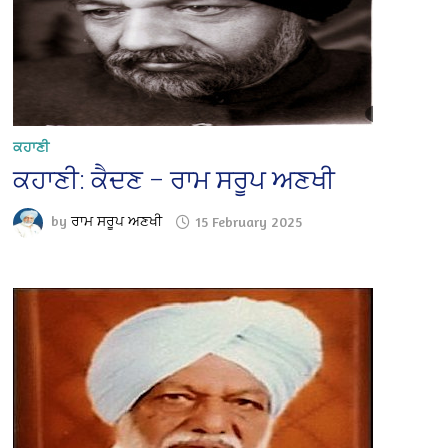
ਕਹਾਣੀ
ਕਹਾਣੀ: ਕੈਦਣ – ਰਾਮ ਸਰੂਪ ਅਣਖੀ
by
ਰਾਮ ਸਰੂਪ ਅਣਖੀ
15 February 2025