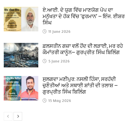
ਏ.ਆਈ. ਦੇ ਯੁਗ ਵਿੱਚ ਮਾਣਯੋਗ ਪੋਪ ਦਾ
ਮਨੁੱਖਤਾ ਦੇ ਹੱਕ ਵਿੱਚ ‘ਫੁਰਮਾਨ’ — ਇੰਜ. ਈਸ਼ਰ
ਸਿੰਘ
11 June 2026
ਫ਼ਲਸਤੀਨ ਗਜ਼ਾ ਵਲੋਂ ਹੋਂਦ ਦੀ ਲੜਾਈ, ਮਰ ਰਹੇ
ਕੌਮਾਂਤਰੀ ਕਾਨੂੰਨ— ਗੁਰਪ੍ਰੀਤ ਸਿੰਘ ਬਿਲਿੰਗ
5 June 2026
ਸੁਲਗਦਾ ਮਣੀਪੁਰ: ਨਸਲੀ ਹਿੰਸਾ, ਸਰਹੱਦੀ
ਚੁਣੌਤੀਆਂ ਅਤੇ ਸਥਾਈ ਸ਼ਾਂਤੀ ਦੀ ਤਲਾਸ਼ —
ਗੁਰਪ੍ਰੀਤ ਸਿੰਘ ਬਿਲਿੰਗ
15 May 2026