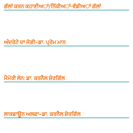
ਗੱਲਾਂ ਕਰਨ ਕਹਾਣੀਅਾਂ/ਨਿੱਕੀਅਾਂ-ਵੱਡੀਅਾਂ ਗੱਲਾਂ
ਅੰਦਰੇਟੇ ਦਾ ਜੋਗੀ–ਡਾ. ਪ੍ਰੇਮ ਮਾਨ
ਮੈਮੋਰੀ ਲੇਨ: ਡਾ. ਕਰਨੈਲ ਸ਼ੇਰਗਿੱਲ
ਲਾਕਡਾਊਨ ਅਲਫਾ–ਡਾ. ਕਰਨੈਲ ਸ਼ੇਰਗਿੱਲ