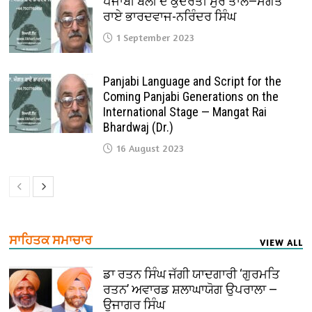
ਪੰਜਾਬੀ ਬੋਲੀ ਦੇ ਕੁਦਰਤੀ ਸੁਰ ਤਾਲ—ਮੰਗਤ
ਰਾਏ ਭਾਰਦਵਾਜ-ਨਰਿੰਦਰ ਸਿੰਘ
1 September 2023
Panjabi Language and Script for the
Coming Panjabi Generations on the
International Stage — Mangat Rai
Bhardwaj (Dr.)
16 August 2023
ਸਾਹਿਤਕ ਸਮਾਚਾਰ
VIEW ALL
ਡਾ ਰਤਨ ਸਿੰਘ ਜੱਗੀ ਯਾਦਗਾਰੀ ‘ਗੁਰਮਤਿ
ਰਤਨ’ ਅਵਾਰਡ ਸ਼ਲਾਘਾਯੋਗ ਉਪਰਾਲਾ —
ਉਜਾਗਰ ਸਿੰਘ