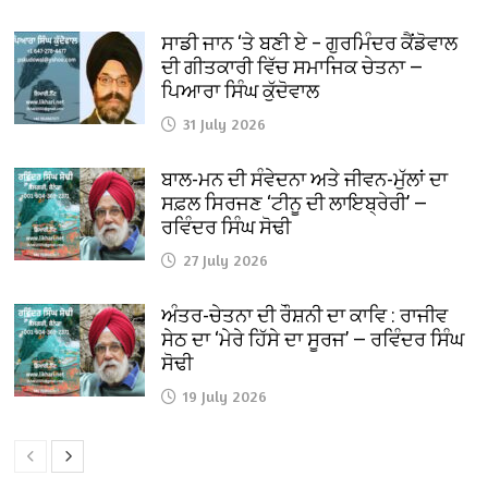
ਸਾਡੀ ਜਾਨ ‘ਤੇ ਬਣੀ ਏ – ਗੁਰਮਿੰਦਰ ਕੈਂਡੋਵਾਲ
ਦੀ ਗੀਤਕਾਰੀ ਵਿੱਚ ਸਮਾਜਿਕ ਚੇਤਨਾ —
ਪਿਆਰਾ ਸਿੰਘ ਕੁੱਦੋਵਾਲ
31 July 2026
ਬਾਲ-ਮਨ ਦੀ ਸੰਵੇਦਨਾ ਅਤੇ ਜੀਵਨ-ਮੁੱਲਾਂ ਦਾ
ਸਫ਼ਲ ਸਿਰਜਣ ‘ਟੀਨੂ ਦੀ ਲਾਇਬ੍ਰੇਰੀ’ —
ਰਵਿੰਦਰ ਸਿੰਘ ਸੋਢੀ
27 July 2026
ਅੰਤਰ-ਚੇਤਨਾ ਦੀ ਰੌਸ਼ਨੀ ਦਾ ਕਾਵਿ : ਰਾਜੀਵ
ਸੇਠ ਦਾ ‘ਮੇਰੇ ਹਿੱਸੇ ਦਾ ਸੂਰਜ’ — ਰਵਿੰਦਰ ਸਿੰਘ
ਸੋਢੀ
19 July 2026