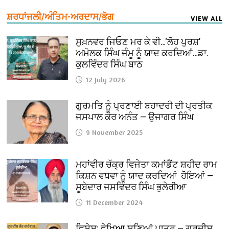
ਸ਼ਰਧਾਂਜਲੀ/ਅੰਤਿਮ-ਅਰਦਾਸ/ਭੋਗ
VIEW ALL
ਸੁਖ਼ਨਵਰ ਜਿਓਣ ਮਰ ਕੇ ਵੀ…‘ਲੋਹ ਪੁਰਸ਼’
ਅਮੋਲਕ ਸਿੰਘ ਜੰਮੂ ਨੂੰ ਯਾਦ ਕਰਦਿਆਂ…ਡਾ.
ਕੁਲਵਿੰਦਰ ਸਿੰਘ ਬਾਠ
12 July 2026
ਗੁਰਮਤਿ ਨੂੰ ਪ੍ਰਣਾਈ ਬਹਾਦਰੀ ਦੀ ਪ੍ਰਤੀਕ
ਜਸਪਾਲ ਕੌਰ ਅਨੰਤ — ਉਜਾਗਰ ਸਿੰਘ
9 November 2025
ਮਹਾਂਵੀਰ ਚੱਕ੍ਰ ਵਿਜੇਤਾ ਕਮਾਂਡੈਂਟ ਸ਼ਹੀਦ ਰਾਮ
ਕਿਸ਼ਨ ਵਧਵਾ ਨੂੰ ਯਾਦ ਕਰਦਿਆਂ ਹੋਇਆਂ —
ਸੂਬੇਦਾਰ ਜਸਵਿੰਦਰ ਸਿੰਘ ਭੁਲੇਰੀਆ
11 December 2024
ਵਿਸ਼ੇਸ਼: ਵੇਖਿਆ ਸੁਣਿਆਂ ਪਾਤਰ — ਗੁਰਦੀਸ਼