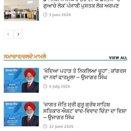
ਗੁਆਚੇ ਲੋਕ’ ਪੰਜਾਬੀ ਪੁਸਤਕ ਲੋਕ ਅਰਪਣ
5 June 2026
ਸਮਾਚਾਰ/ਚਲਦੇ ਮਾਮਲੇ
VIEW ALL
‘ਖੋਦਿਆ ਪਹਾੜ ਤੇ ਨਿਕਲਿਆ ਚੂਹਾ’ : ਕਾਂਗਰਸ
ਦਾ ਨਵਾਂ ਫਾਰਮੂਲਾ — ਉਜਾਗਰ ਸਿੰਘ
6 July 2026
‘ਜਾਗਤ ਜੋਤਿ ਸ੍ਰੀ ਗੁਰੂ ਗ੍ਰੰਥ ਸਾਹਿਬ
ਸਤਿਕਾਰ ਐਕਟ’ ਵਾਦ-ਵਿਵਾਦ ਚਿੰਤਾ ਦਾ ਵਿਸ਼ਾ
— ਉਜਾਗਰ ਸਿੰਘ
22 June 2026