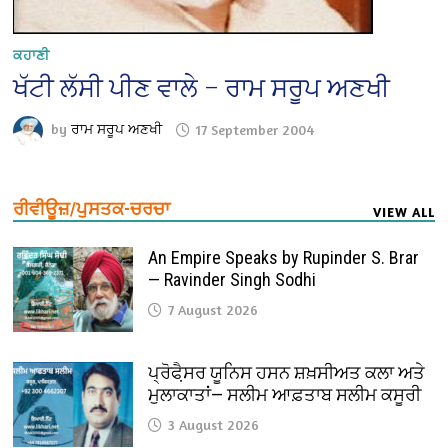
ਕਹਾਣੀ
ਖੱਟੀ ਲੱਸੀ ਪੀਣ ਵਾਲੇ – ਰਾਮ ਸਰੂਪ ਅਣਖੀ
by
ਰਾਮ ਸਰੂਪ ਅਣਖੀ
17 September 2004
ਰੀਵੀਊਜ਼/ਪੁਸਤਕ-ਚਰਚਾ
VIEW ALL
An Empire Speaks by Rupinder S. Brar
— Ravinder Singh Sodhi
7 August 2026
ਪ੍ਰੋਫੈ਼ਸਰ ਯੂਨਿਸ ਹਸਨ ਸ਼ਖ਼ਸੀਅਤ ਕਲਾ ਅਤੇ
ਮੁਲਾਕਾਤਾਂ— ਸਲੀਮ ਆਫ਼ਤਾਬ ਸਲੀਮ ਕਸੂਰੀ
3 August 2026