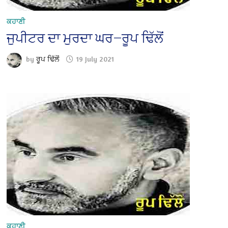
ਕਹਾਣੀ
ਜੁਪੀਟਰ ਦਾ ਮੁਰਦਾ ਘਰ—ਰੂਪ ਢਿੱਲੋਂ
by
ਰੂਪ ਢਿੱਲੋਂ
19 July 2021
ਕਹਾਣੀ