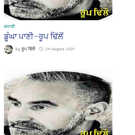
ਕਹਾਣੀ
ਡੂੰਘਾ ਪਾਣੀ—ਰੂਪ ਢਿੱਲੋਂ
by
ਰੂਪ ਢਿੱਲੋਂ
24 August 2021