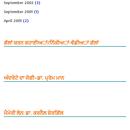
September 2002
(3)
September 2001
(1)
April 2001
(2)
ਗੱਲਾਂ ਕਰਨ ਕਹਾਣੀਅਾਂ/ਨਿੱਕੀਅਾਂ-ਵੱਡੀਅਾਂ ਗੱਲਾਂ
ਅੰਦਰੇਟੇ ਦਾ ਜੋਗੀ–ਡਾ. ਪ੍ਰੇਮ ਮਾਨ
ਮੈਮੋਰੀ ਲੇਨ: ਡਾ. ਕਰਨੈਲ ਸ਼ੇਰਗਿੱਲ