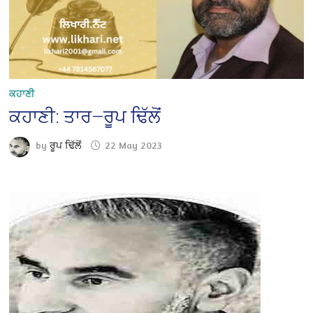
ਕਹਾਣੀ
ਕਹਾਣੀ: ਤਾਰ—ਰੂਪ ਢਿੱਲੋਂ
by
ਰੂਪ ਢਿੱਲੋਂ
22 May 2023