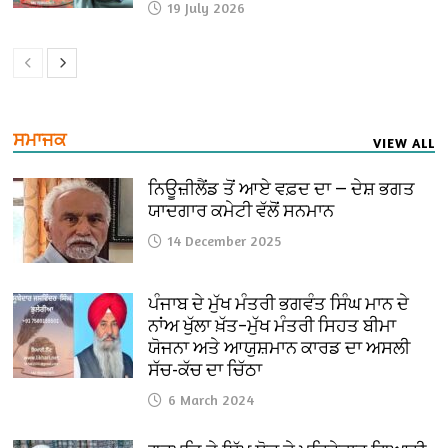
19 July 2026
ਸਮਾਜਕ
VIEW ALL
ਨਿਊਜ਼ੀਲੈਂਡ ਤੋਂ ਆਏ ਵਫ਼ਦ ਦਾ — ਦੇਸ਼ ਭਗਤ
ਯਾਦਗਾਰ ਕਮੇਟੀ ਵੱਲੋਂ ਸਨਮਾਨ
14 December 2025
ਪੰਜਾਬ ਦੇ ਮੁੱਖ ਮੰਤਰੀ ਭਗਵੰਤ ਸਿੰਘ ਮਾਨ ਦੇ
ਨਾਂਅ ਖੁੱਲਾ ਖ਼ੱਤ–ਮੁੱਖ ਮੰਤਰੀ ਸਿਹਤ ਬੀਮਾ
ਯੋਜਨਾ ਅਤੇ ਆਯੁਸ਼ਮਾਨ ਕਾਰਡ ਦਾ ਅਸਲੀ
ਸੱਚ-ਕੱਚ ਦਾ ਚਿੱਠਾ
6 March 2024