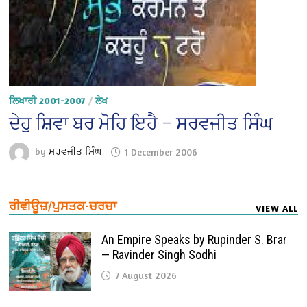
ਲਿਖਾਰੀ 2001-2007
/
ਲੇਖ
ਦੇਹੁ ਸ਼ਿਵਾ ਬਰ ਮੋਹਿ ਇਹੈ – ਸਰਵਜੀਤ ਸਿੰਘ
by
ਸਰਵਜੀਤ ਸਿੰਘ
1 December 2006
ਰੀਵੀਊਜ਼/ਪੁਸਤਕ-ਚਰਚਾ
VIEW ALL
An Empire Speaks by Rupinder S. Brar
— Ravinder Singh Sodhi
7 August 2026