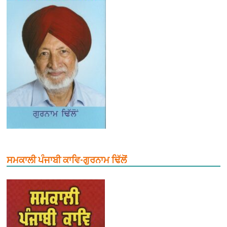
ਸਮਕਾਲੀ ਪੰਜਾਬੀ ਕਾਵਿ-ਗੁਰਨਾਮ ਢਿੱਲੋਂ