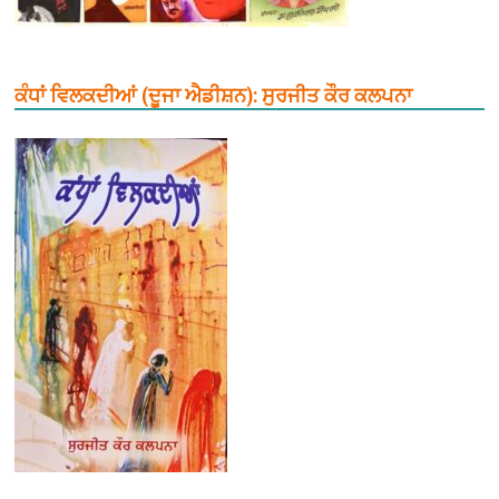
ਕੰਧਾਂ ਵਿਲਕਦੀਆਂ (ਦੂਜਾ ਐਡੀਸ਼ਨ): ਸੁਰਜੀਤ ਕੌਰ ਕਲਪਨਾ