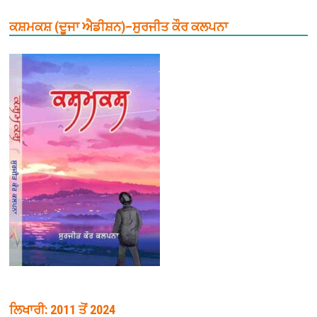
ਕਸ਼ਮਕਸ਼ (ਦੂਜਾ ਐਡੀਸ਼ਨ)–ਸੁਰਜੀਤ ਕੌਰ ਕਲਪਨਾ
ਲਿਖਾਰੀ: 2011 ਤੋਂ 2024