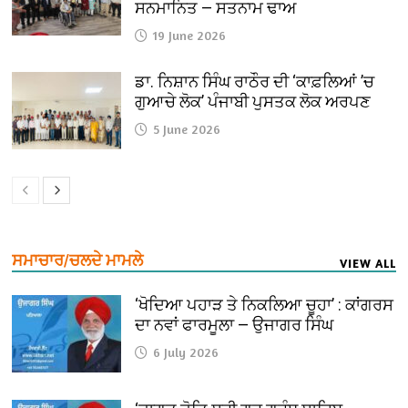
ਸਨਮਾਨਿਤ — ਸਤਨਾਮ ਢਾਅ
19 June 2026
ਡਾ. ਨਿਸ਼ਾਨ ਸਿੰਘ ਰਾਠੌਰ ਦੀ ‘ਕਾਫ਼ਲਿਆਂ ’ਚ
ਗੁਆਚੇ ਲੋਕ’ ਪੰਜਾਬੀ ਪੁਸਤਕ ਲੋਕ ਅਰਪਣ
5 June 2026
ਸਮਾਚਾਰ/ਚਲਦੇ ਮਾਮਲੇ
VIEW ALL
‘ਖੋਦਿਆ ਪਹਾੜ ਤੇ ਨਿਕਲਿਆ ਚੂਹਾ’ : ਕਾਂਗਰਸ
ਦਾ ਨਵਾਂ ਫਾਰਮੂਲਾ — ਉਜਾਗਰ ਸਿੰਘ
6 July 2026