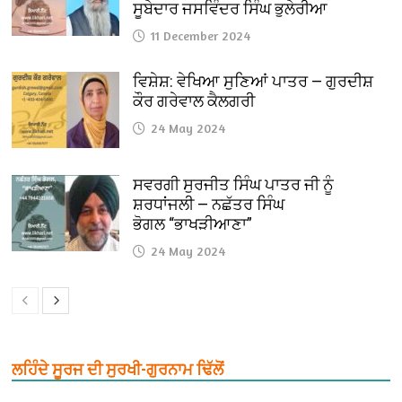
ਸੂਬੇਦਾਰ ਜਸਵਿੰਦਰ ਸਿੰਘ ਭੁਲੇਰੀਆ
11 December 2024
ਵਿਸ਼ੇਸ਼: ਵੇਖਿਆ ਸੁਣਿਆਂ ਪਾਤਰ — ਗੁਰਦੀਸ਼
ਕੌਰ ਗਰੇਵਾਲ ਕੈਲਗਰੀ
24 May 2024
ਸਵਰਗੀ ਸੁਰਜੀਤ ਸਿੰਘ ਪਾਤਰ ਜੀ ਨੂੰ
ਸ਼ਰਧਾਂਜਲੀ — ਨਛੱਤਰ ਸਿੰਘ
ਭੋਗਲ “ਭਾਖੜੀਆਣਾ”
24 May 2024
ਲਹਿੰਦੇ ਸੂਰਜ ਦੀ ਸੁਰਖੀ-ਗੁਰਨਾਮ ਢਿੱਲੋਂ