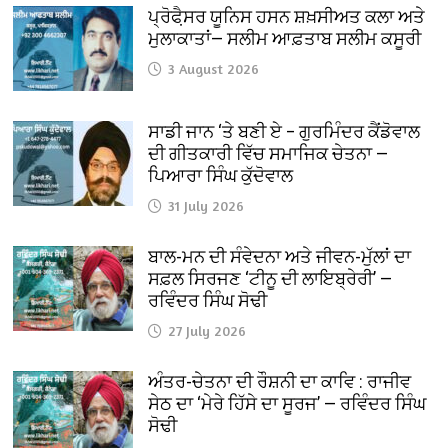
ਪ੍ਰੋਫੈ਼ਸਰ ਯੂਨਿਸ ਹਸਨ ਸ਼ਖ਼ਸੀਅਤ ਕਲਾ ਅਤੇ
ਮੁਲਾਕਾਤਾਂ— ਸਲੀਮ ਆਫ਼ਤਾਬ ਸਲੀਮ ਕਸੂਰੀ
3 August 2026
ਸਾਡੀ ਜਾਨ ‘ਤੇ ਬਣੀ ਏ – ਗੁਰਮਿੰਦਰ ਕੈਂਡੋਵਾਲ
ਦੀ ਗੀਤਕਾਰੀ ਵਿੱਚ ਸਮਾਜਿਕ ਚੇਤਨਾ —
ਪਿਆਰਾ ਸਿੰਘ ਕੁੱਦੋਵਾਲ
31 July 2026
ਬਾਲ-ਮਨ ਦੀ ਸੰਵੇਦਨਾ ਅਤੇ ਜੀਵਨ-ਮੁੱਲਾਂ ਦਾ
ਸਫ਼ਲ ਸਿਰਜਣ ‘ਟੀਨੂ ਦੀ ਲਾਇਬ੍ਰੇਰੀ’ —
ਰਵਿੰਦਰ ਸਿੰਘ ਸੋਢੀ
27 July 2026
ਅੰਤਰ-ਚੇਤਨਾ ਦੀ ਰੌਸ਼ਨੀ ਦਾ ਕਾਵਿ : ਰਾਜੀਵ
ਸੇਠ ਦਾ ‘ਮੇਰੇ ਹਿੱਸੇ ਦਾ ਸੂਰਜ’ — ਰਵਿੰਦਰ ਸਿੰਘ
ਸੋਢੀ