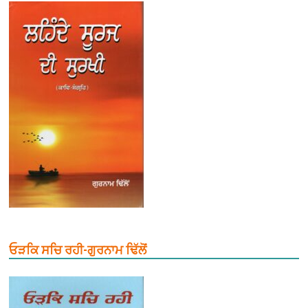
ਓੜਕਿ ਸਚਿ ਰਹੀ-ਗੁਰਨਾਮ ਢਿੱਲੋਂ