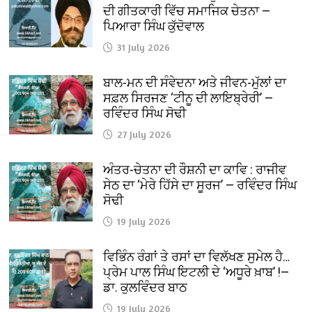
ਦੀ ਗੀਤਕਾਰੀ ਵਿੱਚ ਸਮਾਜਿਕ ਚੇਤਨਾ —
ਪਿਆਰਾ ਸਿੰਘ ਕੁੱਦੋਵਾਲ
31 July 2026
ਬਾਲ-ਮਨ ਦੀ ਸੰਵੇਦਨਾ ਅਤੇ ਜੀਵਨ-ਮੁੱਲਾਂ ਦਾ
ਸਫ਼ਲ ਸਿਰਜਣ ‘ਟੀਨੂ ਦੀ ਲਾਇਬ੍ਰੇਰੀ’ —
ਰਵਿੰਦਰ ਸਿੰਘ ਸੋਢੀ
27 July 2026
ਅੰਤਰ-ਚੇਤਨਾ ਦੀ ਰੌਸ਼ਨੀ ਦਾ ਕਾਵਿ : ਰਾਜੀਵ
ਸੇਠ ਦਾ ‘ਮੇਰੇ ਹਿੱਸੇ ਦਾ ਸੂਰਜ’ — ਰਵਿੰਦਰ ਸਿੰਘ
ਸੋਢੀ
19 July 2026
ਵਿਭਿੰਨ ਰੰਗਾਂ ਤੇ ਰਸਾਂ ਦਾ ਵਿਲੱਖਣ ਸੁਮੇਲ ਹੈ…
ਪ੍ਰੇਮ ਪਾਲ ਸਿੰਘ ਇਟਲੀ ਦੇ ‘ਅਧੂਰੇ ਖ਼ਾਬ’ !—
ਡਾ. ਕੁਲਵਿੰਦਰ ਬਾਠ
19 July 2026