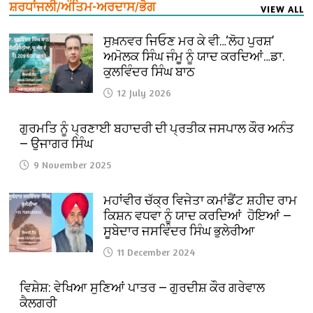
ਸ਼ਰਧਾਂਜਲੀ/ਅੰਤਿਮ-ਅਰਦਾਸ/ਭੋਗ
VIEW ALL
ਸੁਖ਼ਨਵਰ ਜਿਓਣ ਮਰ ਕੇ ਵੀ…‘ਲੋਹ ਪੁਰਸ਼’
ਅਮੋਲਕ ਸਿੰਘ ਜੰਮੂ ਨੂੰ ਯਾਦ ਕਰਦਿਆਂ…ਡਾ.
ਕੁਲਵਿੰਦਰ ਸਿੰਘ ਬਾਠ
12 July 2026
ਗੁਰਮਤਿ ਨੂੰ ਪ੍ਰਣਾਈ ਬਹਾਦਰੀ ਦੀ ਪ੍ਰਤੀਕ ਜਸਪਾਲ ਕੌਰ ਅਨੰਤ
— ਉਜਾਗਰ ਸਿੰਘ
9 November 2025
ਮਹਾਂਵੀਰ ਚੱਕ੍ਰ ਵਿਜੇਤਾ ਕਮਾਂਡੈਂਟ ਸ਼ਹੀਦ ਰਾਮ
ਕਿਸ਼ਨ ਵਧਵਾ ਨੂੰ ਯਾਦ ਕਰਦਿਆਂ ਹੋਇਆਂ —
ਸੂਬੇਦਾਰ ਜਸਵਿੰਦਰ ਸਿੰਘ ਭੁਲੇਰੀਆ
11 December 2024
ਵਿਸ਼ੇਸ਼: ਵੇਖਿਆ ਸੁਣਿਆਂ ਪਾਤਰ — ਗੁਰਦੀਸ਼ ਕੌਰ ਗਰੇਵਾਲ
ਕੈਲਗਰੀ