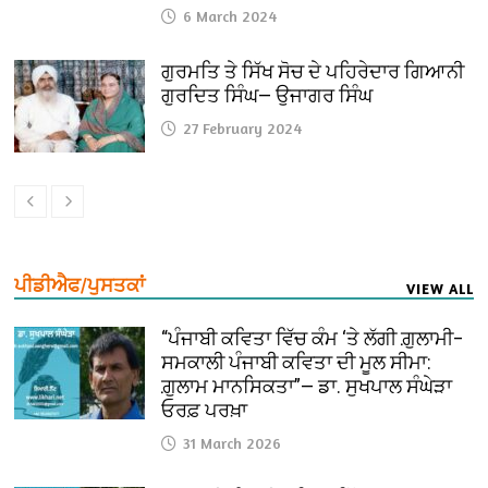
6 March 2024
ਗੁਰਮਤਿ ਤੇ ਸਿੱਖ ਸੋਚ ਦੇ ਪਹਿਰੇਦਾਰ ਗਿਆਨੀ
ਗੁਰਦਿਤ ਸਿੰਘ— ਉਜਾਗਰ ਸਿੰਘ
27 February 2024
ਪੀਡੀਐਫ/ਪੁਸਤਕਾਂ
VIEW ALL
“ਪੰਜਾਬੀ ਕਵਿਤਾ ਵਿੱਚ ਕੰਮ ‘ਤੇ ਲੱਗੀ ਗ਼ੁਲਾਮੀ–
ਸਮਕਾਲੀ ਪੰਜਾਬੀ ਕਵਿਤਾ ਦੀ ਮੂਲ ਸੀਮਾ:
ਗ਼ੁਲਾਮ ਮਾਨਸਿਕਤਾ”— ਡਾ. ਸੁਖਪਾਲ ਸੰਘੇੜਾ
ਓਰਫ਼ ਪਰਖ਼ਾ
31 March 2026