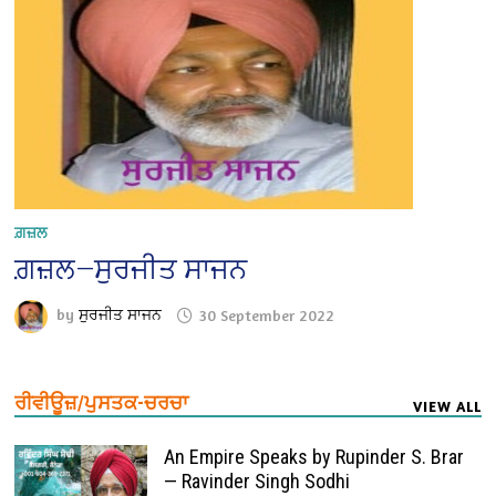
ਗ਼ਜ਼ਲ
ਗ਼ਜ਼ਲ—ਸੁਰਜੀਤ ਸਾਜਨ
by
ਸੁਰਜੀਤ ਸਾਜਨ
30 September 2022
ਰੀਵੀਊਜ਼/ਪੁਸਤਕ-ਚਰਚਾ
VIEW ALL
An Empire Speaks by Rupinder S. Brar
— Ravinder Singh Sodhi