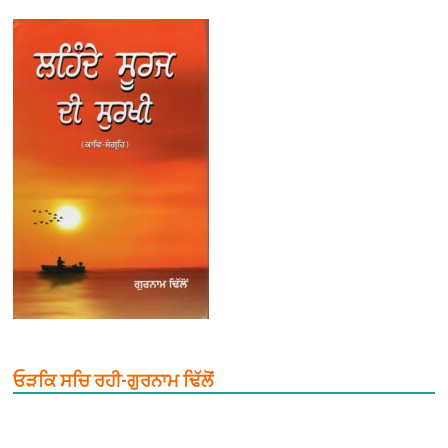
ਓੜਕਿ ਸਚਿ ਰਹੀ-ਗੁਰਨਾਮ ਢਿੱਲੋਂ