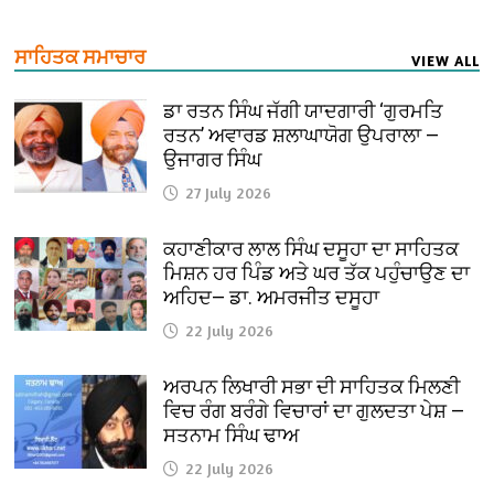
ਸਾਹਿਤਕ ਸਮਾਚਾਰ
VIEW ALL
ਡਾ ਰਤਨ ਸਿੰਘ ਜੱਗੀ ਯਾਦਗਾਰੀ ‘ਗੁਰਮਤਿ
ਰਤਨ’ ਅਵਾਰਡ ਸ਼ਲਾਘਾਯੋਗ ਉਪਰਾਲਾ —
ਉਜਾਗਰ ਸਿੰਘ
27 July 2026
ਕਹਾਣੀਕਾਰ ਲਾਲ ਸਿੰਘ ਦਸੂਹਾ ਦਾ ਸਾਹਿਤਕ
ਮਿਸ਼ਨ ਹਰ ਪਿੰਡ ਅਤੇ ਘਰ ਤੱਕ ਪਹੁੰਚਾਉਣ ਦਾ
ਅਹਿਦ— ਡਾ. ਅਮਰਜੀਤ ਦਸੂਹਾ
22 July 2026
ਅਰਪਨ ਲਿਖਾਰੀ ਸਭਾ ਦੀ ਸਾਹਿਤਕ ਮਿਲਣੀ
ਵਿਚ ਰੰਗ ਬਰੰਗੇ ਵਿਚਾਰਾਂ ਦਾ ਗੁਲਦਤਾ ਪੇਸ਼ —
ਸਤਨਾਮ ਸਿੰਘ ਢਾਅ
22 July 2026