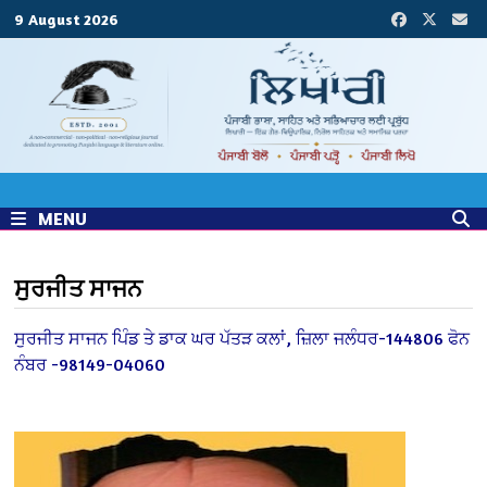
Skip
9 August 2026
to
content
MENU
ਸੁਰਜੀਤ ਸਾਜਨ
ਸੁਰਜੀਤ ਸਾਜਨ
ਪਿੰਡ ਤੇ ਡਾਕ ਘਰ ਪੱਤੜ ਕਲਾਂ,
ਜ਼ਿਲਾ ਜਲੰਧਰ-144806
ਫੋਨ
ਨੰਬਰ -98149-04060