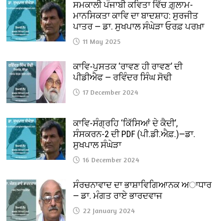
ਸਮਕਾਲੀ ਪੰਜਾਬੀ ਕਵਿਤਾ ਵਿੱਚ ਗ਼ੁਲਾਮ-
ਮਾਨਸਿਕਤਾ ਕਾਵਿ ਦਾ ਬਾਦਸ਼ਾਹ: ਸੁਰਜੀਤ
ਪਾਤਰ — ਡਾ. ਸੁਖਪਾਲ ਸੰਘੇੜਾ ਓਰਫ਼ ਪਰਖ਼ਾ
11 May 2025
ਕਾਵਿ-ਪੁਸਤਕ ‘ਰਾਵਣ ਹੀ ਰਾਵਣ’ ਦੀ
ਪੀਡੀਐਫ — ਰਵਿੰਦਰ ਸਿੰਘ ਸੋਢੀ
17 December 2024
ਕਾਵਿ-ਸੰਗ੍ਰਹਿ ‘ਕਿੱਸਿਆਂ ਦੇ ਕੈਦੀ’,
ਸੰਸਕਰਨ-2 ਦੀ PDF (ਪੀ.ਡੀ.ਐਫ਼.)—ਡਾ.
ਸੁਖਪਾਲ ਸੰਘੇੜਾ
16 December 2024
ਸੰਰਚਨਾਵਾਦ ਦਾ ਭਾਸ਼ਾਵਿਗਿਆਨਕ ਅਾਧਾਰ
— ਡਾ. ਮੰਗਤ ਰਾਏ ਭਾਰਦਵਾਜ
22 January 2024