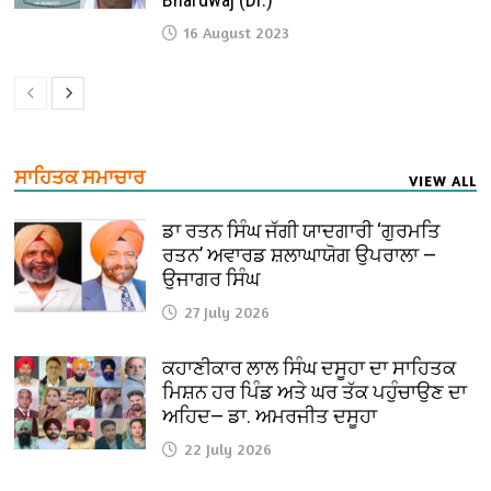
16 August 2023
ਸਾਹਿਤਕ ਸਮਾਚਾਰ
VIEW ALL
ਡਾ ਰਤਨ ਸਿੰਘ ਜੱਗੀ ਯਾਦਗਾਰੀ ‘ਗੁਰਮਤਿ
ਰਤਨ’ ਅਵਾਰਡ ਸ਼ਲਾਘਾਯੋਗ ਉਪਰਾਲਾ —
ਉਜਾਗਰ ਸਿੰਘ
27 July 2026
ਕਹਾਣੀਕਾਰ ਲਾਲ ਸਿੰਘ ਦਸੂਹਾ ਦਾ ਸਾਹਿਤਕ
ਮਿਸ਼ਨ ਹਰ ਪਿੰਡ ਅਤੇ ਘਰ ਤੱਕ ਪਹੁੰਚਾਉਣ ਦਾ
ਅਹਿਦ— ਡਾ. ਅਮਰਜੀਤ ਦਸੂਹਾ
22 July 2026