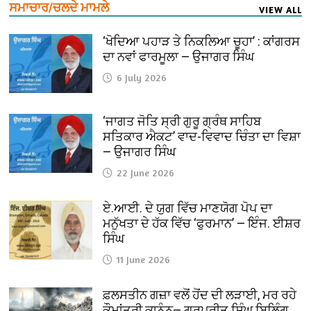
ਸਮਾਚਾਰ/ਚਲਦੇ ਮਾਮਲੇ
VIEW ALL
‘ਖੋਦਿਆ ਪਹਾੜ ਤੇ ਨਿਕਲਿਆ ਚੂਹਾ’ : ਕਾਂਗਰਸ
ਦਾ ਨਵਾਂ ਫਾਰਮੂਲਾ — ਉਜਾਗਰ ਸਿੰਘ
6 July 2026
‘ਜਾਗਤ ਜੋਤਿ ਸ੍ਰੀ ਗੁਰੂ ਗ੍ਰੰਥ ਸਾਹਿਬ
ਸਤਿਕਾਰ ਐਕਟ’ ਵਾਦ-ਵਿਵਾਦ ਚਿੰਤਾ ਦਾ ਵਿਸ਼ਾ
— ਉਜਾਗਰ ਸਿੰਘ
22 June 2026
ਏ.ਆਈ. ਦੇ ਯੁਗ ਵਿੱਚ ਮਾਣਯੋਗ ਪੋਪ ਦਾ
ਮਨੁੱਖਤਾ ਦੇ ਹੱਕ ਵਿੱਚ ‘ਫੁਰਮਾਨ’ — ਇੰਜ. ਈਸ਼ਰ
ਸਿੰਘ
11 June 2026
ਫ਼ਲਸਤੀਨ ਗਜ਼ਾ ਵਲੋਂ ਹੋਂਦ ਦੀ ਲੜਾਈ, ਮਰ ਰਹੇ
ਕੌਮਾਂਤਰੀ ਕਾਨੂੰਨ— ਗੁਰਪ੍ਰੀਤ ਸਿੰਘ ਬਿਲਿੰਗ