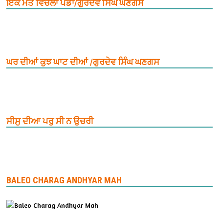
ਇਕ ਮੌਤ ਵਿਚਲਾ ਪੈਂਡਾ/ਗੁਰਦੇਵ ਸਿੰਘ ਘਣਗਸ
ਘਰ ਦੀਆਂ ਕੁਝ ਘਾਟ ਦੀਆਂ /ਗੁਰਦੇਵ ਸਿੰਘ ਘਣਗਸ
ਸੀਸੁ ਦੀਆ ਪਰੁ ਸੀ ਨ ਉਚਰੀ
BALEO CHARAG ANDHYAR MAH