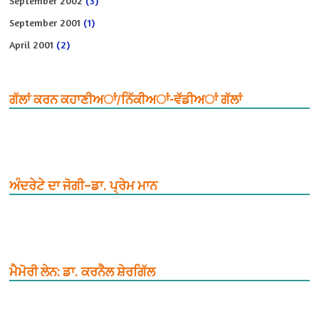
September 2002
(3)
September 2001
(1)
April 2001
(2)
ਗੱਲਾਂ ਕਰਨ ਕਹਾਣੀਅਾਂ/ਨਿੱਕੀਅਾਂ-ਵੱਡੀਅਾਂ ਗੱਲਾਂ
ਅੰਦਰੇਟੇ ਦਾ ਜੋਗੀ–ਡਾ. ਪ੍ਰੇਮ ਮਾਨ
ਮੈਮੋਰੀ ਲੇਨ: ਡਾ. ਕਰਨੈਲ ਸ਼ੇਰਗਿੱਲ