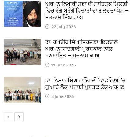
ਅਰਪਨ ਲਿਖਾਰੀ ਸਭਾ ਦੀ ਸਾਹਿਤਕ ਮਿਲਣੀ
ਵਿਚ ਰੰਗ ਬਰੰਗੇ ਵਿਚਾਰਾਂ ਦਾ ਗੁਲਦਤਾ ਪੇਸ਼ —
ਸਤਨਾਮ ਸਿੰਘ ਢਾਅ
22 July 2026
ਡਾ. ਰਘਬੀਰ ਸਿੰਘ ਸਿਰਜਣਾ ‘ਇਕਬਾਲ
ਅਰਪਨ ਯਾਦਗਾਰੀ ਪੁਰਸਕਾਰ’ ਨਾਲ਼
ਸਨਮਾਨਿਤ — ਸਤਨਾਮ ਢਾਅ
19 June 2026
ਡਾ. ਨਿਸ਼ਾਨ ਸਿੰਘ ਰਾਠੌਰ ਦੀ ‘ਕਾਫ਼ਲਿਆਂ ’ਚ
ਗੁਆਚੇ ਲੋਕ’ ਪੰਜਾਬੀ ਪੁਸਤਕ ਲੋਕ ਅਰਪਣ
5 June 2026