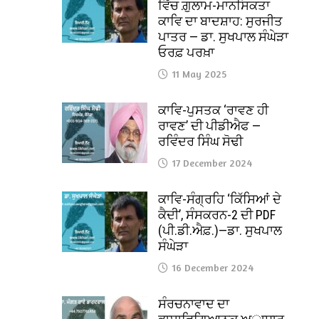
ਵਿੱਚ ਗ਼ੁਲਾਮ-ਮਾਨਸਿਕਤਾ
ਕਾਵਿ ਦਾ ਬਾਦਸ਼ਾਹ: ਸੁਰਜੀਤ
ਪਾਤਰ — ਡਾ. ਸੁਖਪਾਲ ਸੰਘੇੜਾ
ਓਰਫ਼ ਪਰਖ਼ਾ
11 May 2025
ਕਾਵਿ-ਪੁਸਤਕ ‘ਰਾਵਣ ਹੀ
ਰਾਵਣ’ ਦੀ ਪੀਡੀਐਫ —
ਰਵਿੰਦਰ ਸਿੰਘ ਸੋਢੀ
17 December 2024
ਕਾਵਿ-ਸੰਗ੍ਰਹਿ ‘ਕਿੱਸਿਆਂ ਦੇ
ਕੈਦੀ’, ਸੰਸਕਰਨ-2 ਦੀ PDF
(ਪੀ.ਡੀ.ਐਫ਼.)—ਡਾ. ਸੁਖਪਾਲ
ਸੰਘੇੜਾ
16 December 2024
ਸੰਰਚਨਾਵਾਦ ਦਾ