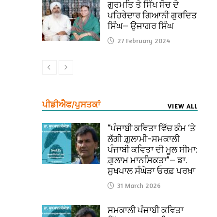
ਗੁਰਮਤਿ ਤੇ ਸਿੱਖ ਸੋਚ ਦੇ
ਪਹਿਰੇਦਾਰ ਗਿਆਨੀ ਗੁਰਦਿਤ
ਸਿੰਘ— ਉਜਾਗਰ ਸਿੰਘ
27 February 2024
ਪੀਡੀਐਫ/ਪੁਸਤਕਾਂ
VIEW ALL
“ਪੰਜਾਬੀ ਕਵਿਤਾ ਵਿੱਚ ਕੰਮ ‘ਤੇ
ਲੱਗੀ ਗ਼ੁਲਾਮੀ–ਸਮਕਾਲੀ
ਪੰਜਾਬੀ ਕਵਿਤਾ ਦੀ ਮੂਲ ਸੀਮਾ:
ਗ਼ੁਲਾਮ ਮਾਨਸਿਕਤਾ”— ਡਾ.
ਸੁਖਪਾਲ ਸੰਘੇੜਾ ਓਰਫ਼ ਪਰਖ਼ਾ
31 March 2026
ਸਮਕਾਲੀ ਪੰਜਾਬੀ ਕਵਿਤਾ