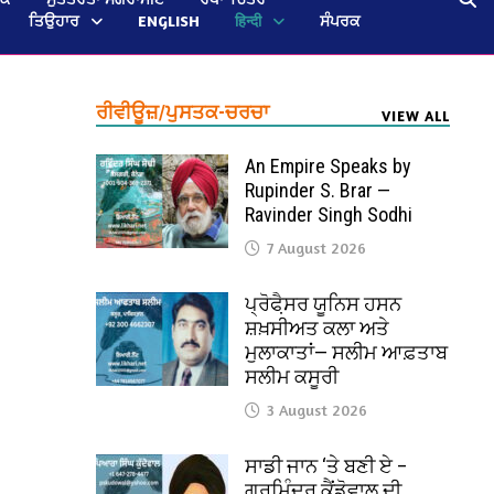
ਤਿਉਹਾਰ
ENGLISH
हिन्दी
ਸੰਪਰਕ
ਰੀਵੀਊਜ਼/ਪੁਸਤਕ-ਚਰਚਾ
VIEW ALL
An Empire Speaks by
Rupinder S. Brar —
Ravinder Singh Sodhi
7 August 2026
ਪ੍ਰੋਫੈ਼ਸਰ ਯੂਨਿਸ ਹਸਨ
ਸ਼ਖ਼ਸੀਅਤ ਕਲਾ ਅਤੇ
ਮੁਲਾਕਾਤਾਂ— ਸਲੀਮ ਆਫ਼ਤਾਬ
ਸਲੀਮ ਕਸੂਰੀ
3 August 2026
ਸਾਡੀ ਜਾਨ ‘ਤੇ ਬਣੀ ਏ –
ਗੁਰਮਿੰਦਰ ਕੈਂਡੋਵਾਲ ਦੀ