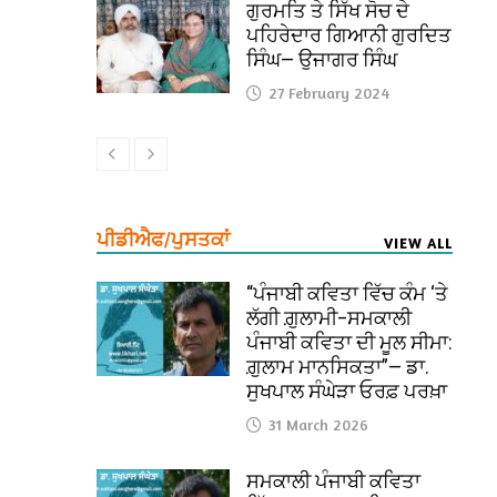
ਗੁਰਮਤਿ ਤੇ ਸਿੱਖ ਸੋਚ ਦੇ
ਪਹਿਰੇਦਾਰ ਗਿਆਨੀ ਗੁਰਦਿਤ
ਸਿੰਘ— ਉਜਾਗਰ ਸਿੰਘ
27 February 2024
ਪੀਡੀਐਫ/ਪੁਸਤਕਾਂ
VIEW ALL
“ਪੰਜਾਬੀ ਕਵਿਤਾ ਵਿੱਚ ਕੰਮ ‘ਤੇ
ਲੱਗੀ ਗ਼ੁਲਾਮੀ–ਸਮਕਾਲੀ
ਪੰਜਾਬੀ ਕਵਿਤਾ ਦੀ ਮੂਲ ਸੀਮਾ:
ਗ਼ੁਲਾਮ ਮਾਨਸਿਕਤਾ”— ਡਾ.
ਸੁਖਪਾਲ ਸੰਘੇੜਾ ਓਰਫ਼ ਪਰਖ਼ਾ
31 March 2026
ਸਮਕਾਲੀ ਪੰਜਾਬੀ ਕਵਿਤਾ