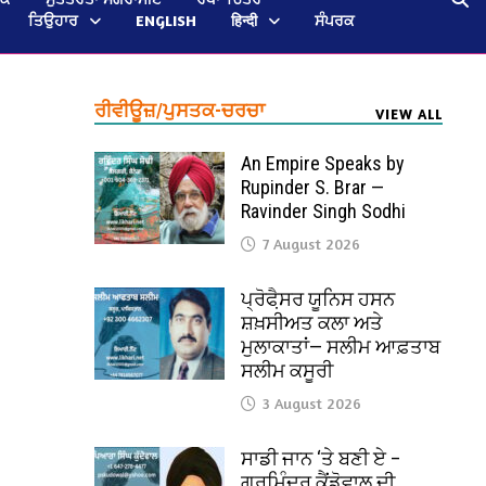
ਤਿਉਹਾਰ
ENGLISH
हिन्दी
ਸੰਪਰਕ
ਰੀਵੀਊਜ਼/ਪੁਸਤਕ-ਚਰਚਾ
VIEW ALL
An Empire Speaks by
Rupinder S. Brar —
Ravinder Singh Sodhi
7 August 2026
ਪ੍ਰੋਫੈ਼ਸਰ ਯੂਨਿਸ ਹਸਨ
ਸ਼ਖ਼ਸੀਅਤ ਕਲਾ ਅਤੇ
ਮੁਲਾਕਾਤਾਂ— ਸਲੀਮ ਆਫ਼ਤਾਬ
ਸਲੀਮ ਕਸੂਰੀ
3 August 2026
ਸਾਡੀ ਜਾਨ ‘ਤੇ ਬਣੀ ਏ –
ਗੁਰਮਿੰਦਰ ਕੈਂਡੋਵਾਲ ਦੀ