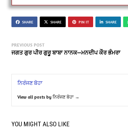
SHARE
SHARE
PIN IT
SHARE
Post
Previous
PREVIOUS POST
post:
ਜਗਤ ਗੁਰ ਪੀਰ ਗੁਰੂ ਬਾਬਾ ਨਾਨਕ—ਮਨਦੀਪ ਕੌਰ ਭੰਮਰਾ
navigation
ਨਿਰੰਜਣ ਬੋਹਾ
View all posts by ਨਿਰੰਜਣ ਬੋਹਾ →
YOU MIGHT ALSO LIKE