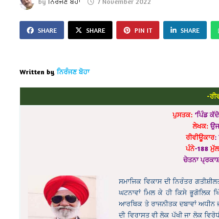
by
ਨਿਰੰਜਣ ਬੋਹਾ
7 November 2022
SHARE
SHARE
PIN IT
SHARE
Written by
ਨਿਰੰਜਣ ਬੋਹਾ
-ਰੀ
ਪੁਸਤਕ:
‘ਪਿੰਡ ਕੱਦ
ਲੇਖਕ:
ਉਜ
ਰੀਵੀਊਕਾਰ
:
ਪੰਨੇ
-188
ਮੁੱ
ਚੇਤਨਾ ਪ੍ਰਕਾ
ਸਮਾਜਿਕ ਵਿਕਾਸ ਦੀ ਨਿਰੰਤਰ ਗਤੀਸ਼ੀਲਤਾ
ਘਟਨਾਵਾਂ ਮਿਲ ਕੇ ਹੀ ਕਿਸੇ ਭੂਗੋਲਿਕ 
ਆਰਥਿਕ ਤੇ ਰਾਜਨੀਤਕ ਦਬਾਵਾਂ ਅਧੀਨ ਜਦੋਂ 
ਦੀ ਵਿਰਾਸਤ ਵੀ ਲੋਕ ਪੱਖੀ ਜਾ ਲੋਕ ਵਿਰੋਧ