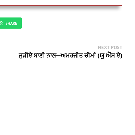
SHARE
Next
NEXT POST
post:
ਜੁੜੀਏ ਬਾਣੀ ਨਾਲ—ਅਮਰਜੀਤ ਚੀਮਾਂ (ਯੂ ਐੱਸ ਏ)