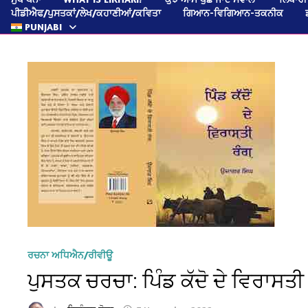
ਪੀਡੀਐਫ/ਪੁਸਤਕਾਂ/ਲੇਖ/ਕਹਾਣੀਆਂ/ਕਵਿਤਾ
ਗਿਆਨ-ਵਿਗਿਆਨ-ਤਕਨੀਕ
PUNJABI
ਰਚਨਾ ਅਧਿਐਨ/ਰੀਵੀਊ
ਪੁਸਤਕ ਚਰਚਾ: ਪਿੰਡ ਕੱਦੋ ਦੇ ਵਿਰਾਸਤੀ