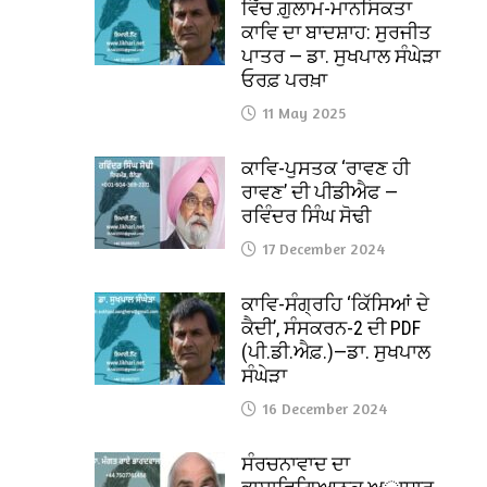
ਵਿੱਚ ਗ਼ੁਲਾਮ-ਮਾਨਸਿਕਤਾ
ਕਾਵਿ ਦਾ ਬਾਦਸ਼ਾਹ: ਸੁਰਜੀਤ
ਪਾਤਰ — ਡਾ. ਸੁਖਪਾਲ ਸੰਘੇੜਾ
ਓਰਫ਼ ਪਰਖ਼ਾ
11 May 2025
ਕਾਵਿ-ਪੁਸਤਕ ‘ਰਾਵਣ ਹੀ
ਰਾਵਣ’ ਦੀ ਪੀਡੀਐਫ —
ਰਵਿੰਦਰ ਸਿੰਘ ਸੋਢੀ
17 December 2024
ਕਾਵਿ-ਸੰਗ੍ਰਹਿ ‘ਕਿੱਸਿਆਂ ਦੇ
ਕੈਦੀ’, ਸੰਸਕਰਨ-2 ਦੀ PDF
(ਪੀ.ਡੀ.ਐਫ਼.)—ਡਾ. ਸੁਖਪਾਲ
ਸੰਘੇੜਾ
16 December 2024
ਸੰਰਚਨਾਵਾਦ ਦਾ