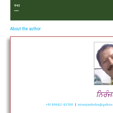
943
***
About the author
ਨਿਰੰਜ
+91 89682-82700
|
niranjanboha@yahoo