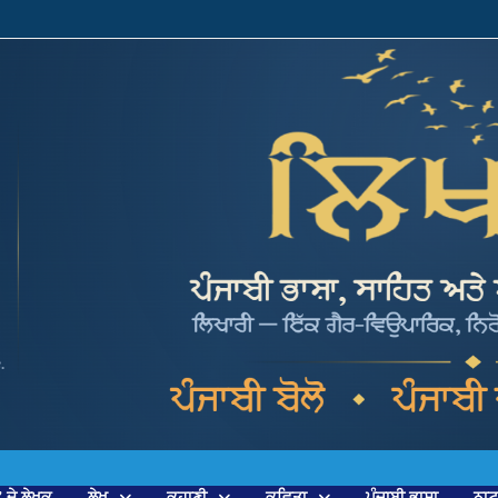
’ ਦੇ ਲੇਖਕ
ਲੇਖ
ਕਹਾਣੀ
ਕਵਿਤਾ
ਪੰਜਾਬੀ ਭਾਸ਼ਾ
ਨਾ