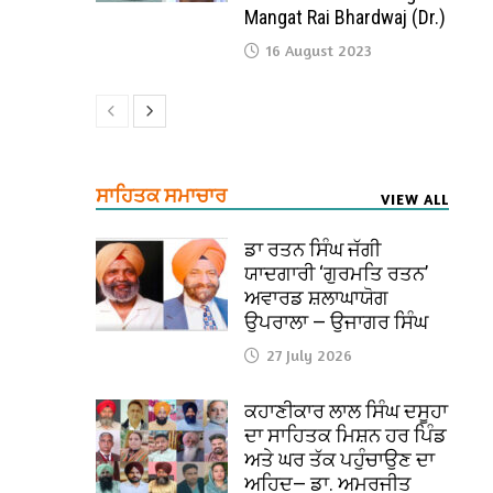
Mangat Rai Bhardwaj (Dr.)
16 August 2023
ਸਾਹਿਤਕ ਸਮਾਚਾਰ
VIEW ALL
ਡਾ ਰਤਨ ਸਿੰਘ ਜੱਗੀ
ਯਾਦਗਾਰੀ ‘ਗੁਰਮਤਿ ਰਤਨ’
ਅਵਾਰਡ ਸ਼ਲਾਘਾਯੋਗ
ਉਪਰਾਲਾ — ਉਜਾਗਰ ਸਿੰਘ
27 July 2026
ਕਹਾਣੀਕਾਰ ਲਾਲ ਸਿੰਘ ਦਸੂਹਾ
ਦਾ ਸਾਹਿਤਕ ਮਿਸ਼ਨ ਹਰ ਪਿੰਡ
ਅਤੇ ਘਰ ਤੱਕ ਪਹੁੰਚਾਉਣ ਦਾ
ਅਹਿਦ— ਡਾ. ਅਮਰਜੀਤ