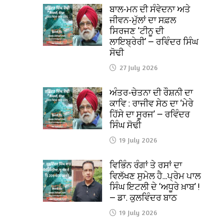
ਬਾਲ-ਮਨ ਦੀ ਸੰਵੇਦਨਾ ਅਤੇ
ਜੀਵਨ-ਮੁੱਲਾਂ ਦਾ ਸਫ਼ਲ
ਸਿਰਜਣ ‘ਟੀਨੂ ਦੀ
ਲਾਇਬ੍ਰੇਰੀ’ — ਰਵਿੰਦਰ ਸਿੰਘ
ਸੋਢੀ
27 July 2026
ਅੰਤਰ-ਚੇਤਨਾ ਦੀ ਰੌਸ਼ਨੀ ਦਾ
ਕਾਵਿ : ਰਾਜੀਵ ਸੇਠ ਦਾ ‘ਮੇਰੇ
ਹਿੱਸੇ ਦਾ ਸੂਰਜ’ — ਰਵਿੰਦਰ
ਸਿੰਘ ਸੋਢੀ
19 July 2026
ਵਿਭਿੰਨ ਰੰਗਾਂ ਤੇ ਰਸਾਂ ਦਾ
ਵਿਲੱਖਣ ਸੁਮੇਲ ਹੈ…ਪ੍ਰੇਮ ਪਾਲ
ਸਿੰਘ ਇਟਲੀ ਦੇ ‘ਅਧੂਰੇ ਖ਼ਾਬ’ !
— ਡਾ. ਕੁਲਵਿੰਦਰ ਬਾਠ
19 July 2026