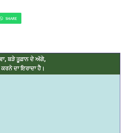
SHARE
ਾ, ਬੜੇ ਤੂਫ਼ਾਨ ਦੇ ਅੱਗੇ,
 ਕਰਨੇ ਦਾ ਇਰਾਦਾ ਹੈ।