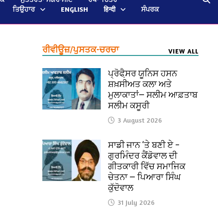
ਤਿਉਹਾਰ
ENGLISH
हिन्दी
ਸੰਪਰਕ
ਰੀਵੀਊਜ਼/ਪੁਸਤਕ-ਚਰਚਾ
VIEW ALL
ਪ੍ਰੋਫੈ਼ਸਰ ਯੂਨਿਸ ਹਸਨ
ਸ਼ਖ਼ਸੀਅਤ ਕਲਾ ਅਤੇ
ਮੁਲਾਕਾਤਾਂ— ਸਲੀਮ ਆਫ਼ਤਾਬ
ਸਲੀਮ ਕਸੂਰੀ
3 August 2026
ਸਾਡੀ ਜਾਨ ‘ਤੇ ਬਣੀ ਏ –
ਗੁਰਮਿੰਦਰ ਕੈਂਡੋਵਾਲ ਦੀ
ਗੀਤਕਾਰੀ ਵਿੱਚ ਸਮਾਜਿਕ
ਚੇਤਨਾ — ਪਿਆਰਾ ਸਿੰਘ
ਕੁੱਦੋਵਾਲ
31 July 2026