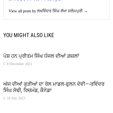
View all posts by ਲਖਵਿੰਦਰ ਸਿੰਘ ਲੱਖਾ ਸਲੇਮਪੁਰੀ →
YOU MIGHT ALSO LIKE
ਪੇਸ਼ ਹਨ ਪ੍ਰੀਤਮ ਸਿੰਘ ਧੰਜਲ ਦੀਆਂ ਗ਼ਜ਼ਲਾਂ
8 December 2021
ਅੱਜ ਦੀਆਂ ਕੁੜੀਆਂ ਦਾ ਰੋਲ ਮਾਡਲ-ਫੁਲਨ ਦੇਵੀ—-ਰਵਿੰਦਰ
ਸਿੰਘ ਸੋਢੀ, ਰਿਚਮੰਡ, ਕੈਨੇਡਾ
24 July 2023