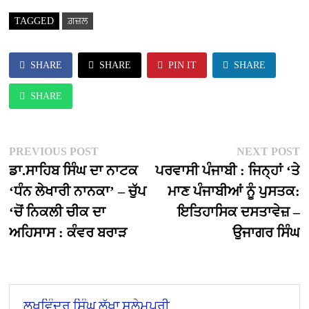
TAGGED
ਗ਼ਜ਼ਲ
SHARE
SHARE
PIN IT
SHARE
SHARE
Post
Previous
Ne
PREVIOUS POST
NEXT POST
post:
po
ਡਾ.ਸਾਹਿਬ ਸਿੰਘ ਦਾ ਨਾਟਕ
ਪਰਵਾਸੀ ਪੰਜਾਬੀ : ਜਿਨ੍ਹਾਂ ‘ਤੇ
navigation
‘ਧੰਨ ਲੇਖਾਰੀ ਨਾਨਕਾ’ – ਚੁੱਪ
ਮਾਣ ਪੰਜਾਬੀਆਂ ਨੂੰ ਪੁਸਤਕ:
‘ਚੋਂ ਨਿਕਲੀ ਚੀਕ ਦਾ
ਇਤਿਹਾਸਿਕ ਦਸਤਾਵੇਜ਼ –
ਅਹਿਸਾਸ : ਕੰਵਰ ਬਰਾੜ
ਉਜਾਗਰ ਸਿੰਘ
ਲਖਵਿੰਦਰ ਸਿੰਘ ਲੱਖਾ ਸਲੇਮਪੁਰੀ