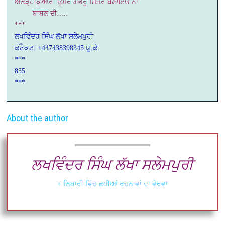
ਅੱਲੜ੍ਹ ਕੁਆਰੀ ਉਮਰੇ ਗਭਰੂ ਮਿੱਤਰ ਬਣਾਇਓ ਨਾ
ਬਾਬਲ ਦੀ…..
***
ਲਖਵਿੰਦਰ ਸਿੰਘ ਲੱਖਾ ਸਲੇਮਪੁਰੀ
ਕੰਟੈਕਟ: +447438398345 ਯੂ.ਕੇ.
***
835
***
About the author
ਲਖਵਿੰਦਰ ਸਿੰਘ ਲੱਖਾ ਸਲੇਮਪੁਰੀ
+ ਲਿਖਾਰੀ ਵਿੱਚ ਛਪੀਆਂ ਰਚਨਾਵਾਂ ਦਾ ਵੇਰਵਾ