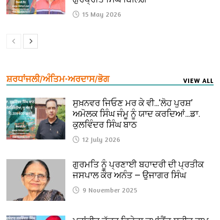
15 May 2026
ਸ਼ਰਧਾਂਜਲੀ/ਅੰਤਿਮ-ਅਰਦਾਸ/ਭੋਗ
VIEW ALL
ਸੁਖ਼ਨਵਰ ਜਿਓਣ ਮਰ ਕੇ ਵੀ…‘ਲੋਹ ਪੁਰਸ਼’
ਅਮੋਲਕ ਸਿੰਘ ਜੰਮੂ ਨੂੰ ਯਾਦ ਕਰਦਿਆਂ…ਡਾ.
ਕੁਲਵਿੰਦਰ ਸਿੰਘ ਬਾਠ
12 July 2026
ਗੁਰਮਤਿ ਨੂੰ ਪ੍ਰਣਾਈ ਬਹਾਦਰੀ ਦੀ ਪ੍ਰਤੀਕ
ਜਸਪਾਲ ਕੌਰ ਅਨੰਤ — ਉਜਾਗਰ ਸਿੰਘ
9 November 2025