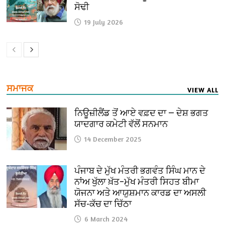
ਸੋਢੀ
19 July 2026
ਸਮਾਜਕ
VIEW ALL
ਨਿਊਜ਼ੀਲੈਂਡ ਤੋਂ ਆਏ ਵਫ਼ਦ ਦਾ — ਦੇਸ਼ ਭਗਤ
ਯਾਦਗਾਰ ਕਮੇਟੀ ਵੱਲੋਂ ਸਨਮਾਨ
14 December 2025
ਪੰਜਾਬ ਦੇ ਮੁੱਖ ਮੰਤਰੀ ਭਗਵੰਤ ਸਿੰਘ ਮਾਨ ਦੇ
ਨਾਂਅ ਖੁੱਲਾ ਖ਼ੱਤ–ਮੁੱਖ ਮੰਤਰੀ ਸਿਹਤ ਬੀਮਾ
ਯੋਜਨਾ ਅਤੇ ਆਯੁਸ਼ਮਾਨ ਕਾਰਡ ਦਾ ਅਸਲੀ
ਸੱਚ-ਕੱਚ ਦਾ ਚਿੱਠਾ
6 March 2024