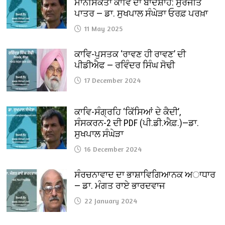
ਮਾਨਸਿਕਤਾ ਕਾਵਿ ਦਾ ਬਾਦਸ਼ਾਹ: ਸੁਰਜੀਤ
ਪਾਤਰ — ਡਾ. ਸੁਖਪਾਲ ਸੰਘੇੜਾ ਓਰਫ਼ ਪਰਖ਼ਾ
11 May 2025
ਕਾਵਿ-ਪੁਸਤਕ ‘ਰਾਵਣ ਹੀ ਰਾਵਣ’ ਦੀ
ਪੀਡੀਐਫ — ਰਵਿੰਦਰ ਸਿੰਘ ਸੋਢੀ
17 December 2024
ਕਾਵਿ-ਸੰਗ੍ਰਹਿ ‘ਕਿੱਸਿਆਂ ਦੇ ਕੈਦੀ’,
ਸੰਸਕਰਨ-2 ਦੀ PDF (ਪੀ.ਡੀ.ਐਫ਼.)—ਡਾ.
ਸੁਖਪਾਲ ਸੰਘੇੜਾ
16 December 2024
ਸੰਰਚਨਾਵਾਦ ਦਾ ਭਾਸ਼ਾਵਿਗਿਆਨਕ ਅਾਧਾਰ
— ਡਾ. ਮੰਗਤ ਰਾਏ ਭਾਰਦਵਾਜ
22 January 2024