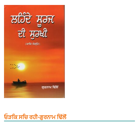
ਓੜਕਿ ਸਚਿ ਰਹੀ-ਗੁਰਨਾਮ ਢਿੱਲੋਂ