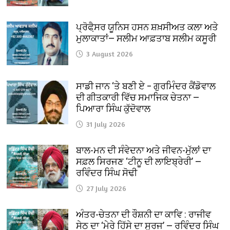
ਪ੍ਰੋਫੈ਼ਸਰ ਯੂਨਿਸ ਹਸਨ ਸ਼ਖ਼ਸੀਅਤ ਕਲਾ ਅਤੇ
ਮੁਲਾਕਾਤਾਂ— ਸਲੀਮ ਆਫ਼ਤਾਬ ਸਲੀਮ ਕਸੂਰੀ
3 August 2026
ਸਾਡੀ ਜਾਨ ‘ਤੇ ਬਣੀ ਏ – ਗੁਰਮਿੰਦਰ ਕੈਂਡੋਵਾਲ
ਦੀ ਗੀਤਕਾਰੀ ਵਿੱਚ ਸਮਾਜਿਕ ਚੇਤਨਾ —
ਪਿਆਰਾ ਸਿੰਘ ਕੁੱਦੋਵਾਲ
31 July 2026
ਬਾਲ-ਮਨ ਦੀ ਸੰਵੇਦਨਾ ਅਤੇ ਜੀਵਨ-ਮੁੱਲਾਂ ਦਾ
ਸਫ਼ਲ ਸਿਰਜਣ ‘ਟੀਨੂ ਦੀ ਲਾਇਬ੍ਰੇਰੀ’ —
ਰਵਿੰਦਰ ਸਿੰਘ ਸੋਢੀ
27 July 2026
ਅੰਤਰ-ਚੇਤਨਾ ਦੀ ਰੌਸ਼ਨੀ ਦਾ ਕਾਵਿ : ਰਾਜੀਵ
ਸੇਠ ਦਾ ‘ਮੇਰੇ ਹਿੱਸੇ ਦਾ ਸੂਰਜ’ — ਰਵਿੰਦਰ ਸਿੰਘ