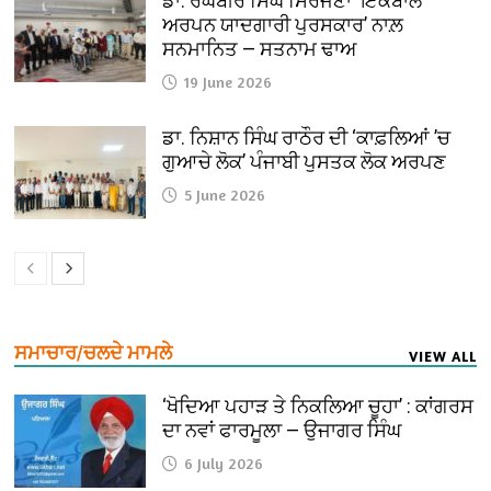
ਡਾ. ਰਘਬੀਰ ਸਿੰਘ ਸਿਰਜਣਾ ‘ਇਕਬਾਲ
ਅਰਪਨ ਯਾਦਗਾਰੀ ਪੁਰਸਕਾਰ’ ਨਾਲ਼
ਸਨਮਾਨਿਤ — ਸਤਨਾਮ ਢਾਅ
19 June 2026
ਡਾ. ਨਿਸ਼ਾਨ ਸਿੰਘ ਰਾਠੌਰ ਦੀ ‘ਕਾਫ਼ਲਿਆਂ ’ਚ
ਗੁਆਚੇ ਲੋਕ’ ਪੰਜਾਬੀ ਪੁਸਤਕ ਲੋਕ ਅਰਪਣ
5 June 2026
ਸਮਾਚਾਰ/ਚਲਦੇ ਮਾਮਲੇ
VIEW ALL
‘ਖੋਦਿਆ ਪਹਾੜ ਤੇ ਨਿਕਲਿਆ ਚੂਹਾ’ : ਕਾਂਗਰਸ
ਦਾ ਨਵਾਂ ਫਾਰਮੂਲਾ — ਉਜਾਗਰ ਸਿੰਘ
6 July 2026