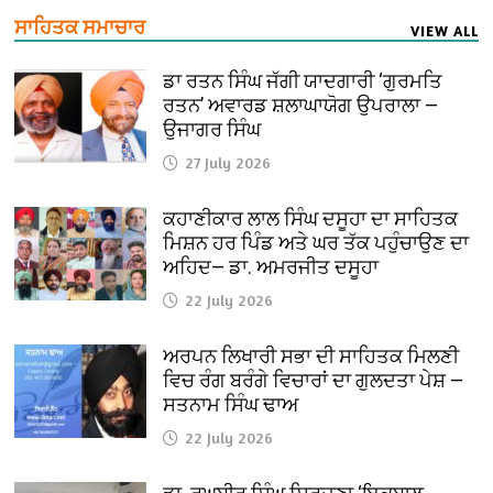
ਸਾਹਿਤਕ ਸਮਾਚਾਰ
VIEW ALL
ਡਾ ਰਤਨ ਸਿੰਘ ਜੱਗੀ ਯਾਦਗਾਰੀ ‘ਗੁਰਮਤਿ
ਰਤਨ’ ਅਵਾਰਡ ਸ਼ਲਾਘਾਯੋਗ ਉਪਰਾਲਾ —
ਉਜਾਗਰ ਸਿੰਘ
27 July 2026
ਕਹਾਣੀਕਾਰ ਲਾਲ ਸਿੰਘ ਦਸੂਹਾ ਦਾ ਸਾਹਿਤਕ
ਮਿਸ਼ਨ ਹਰ ਪਿੰਡ ਅਤੇ ਘਰ ਤੱਕ ਪਹੁੰਚਾਉਣ ਦਾ
ਅਹਿਦ— ਡਾ. ਅਮਰਜੀਤ ਦਸੂਹਾ
22 July 2026
ਅਰਪਨ ਲਿਖਾਰੀ ਸਭਾ ਦੀ ਸਾਹਿਤਕ ਮਿਲਣੀ
ਵਿਚ ਰੰਗ ਬਰੰਗੇ ਵਿਚਾਰਾਂ ਦਾ ਗੁਲਦਤਾ ਪੇਸ਼ —
ਸਤਨਾਮ ਸਿੰਘ ਢਾਅ
22 July 2026