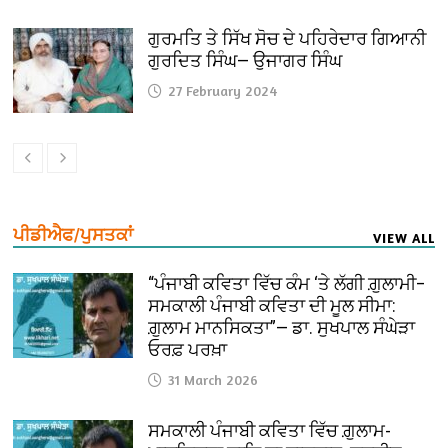
ਗੁਰਮਤਿ ਤੇ ਸਿੱਖ ਸੋਚ ਦੇ ਪਹਿਰੇਦਾਰ ਗਿਆਨੀ
ਗੁਰਦਿਤ ਸਿੰਘ— ਉਜਾਗਰ ਸਿੰਘ
27 February 2024
ਪੀਡੀਐਫ/ਪੁਸਤਕਾਂ
VIEW ALL
“ਪੰਜਾਬੀ ਕਵਿਤਾ ਵਿੱਚ ਕੰਮ ‘ਤੇ ਲੱਗੀ ਗ਼ੁਲਾਮੀ–
ਸਮਕਾਲੀ ਪੰਜਾਬੀ ਕਵਿਤਾ ਦੀ ਮੂਲ ਸੀਮਾ:
ਗ਼ੁਲਾਮ ਮਾਨਸਿਕਤਾ”— ਡਾ. ਸੁਖਪਾਲ ਸੰਘੇੜਾ
ਓਰਫ਼ ਪਰਖ਼ਾ
31 March 2026
ਸਮਕਾਲੀ ਪੰਜਾਬੀ ਕਵਿਤਾ ਵਿੱਚ ਗ਼ੁਲਾਮ-