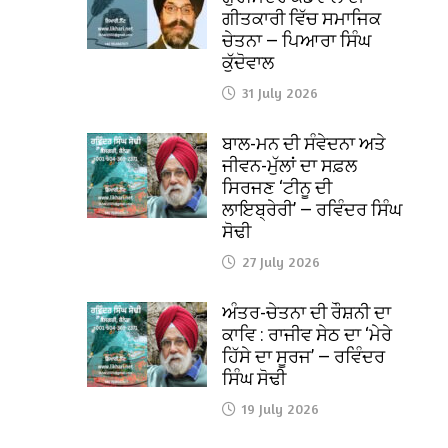
ਗੀਤਕਾਰੀ ਵਿੱਚ ਸਮਾਜਿਕ
ਚੇਤਨਾ — ਪਿਆਰਾ ਸਿੰਘ
ਕੁੱਦੋਵਾਲ
31 July 2026
ਬਾਲ-ਮਨ ਦੀ ਸੰਵੇਦਨਾ ਅਤੇ
ਜੀਵਨ-ਮੁੱਲਾਂ ਦਾ ਸਫ਼ਲ
ਸਿਰਜਣ ‘ਟੀਨੂ ਦੀ
ਲਾਇਬ੍ਰੇਰੀ’ — ਰਵਿੰਦਰ ਸਿੰਘ
ਸੋਢੀ
27 July 2026
ਅੰਤਰ-ਚੇਤਨਾ ਦੀ ਰੌਸ਼ਨੀ ਦਾ
ਕਾਵਿ : ਰਾਜੀਵ ਸੇਠ ਦਾ ‘ਮੇਰੇ
ਹਿੱਸੇ ਦਾ ਸੂਰਜ’ — ਰਵਿੰਦਰ
ਸਿੰਘ ਸੋਢੀ
19 July 2026