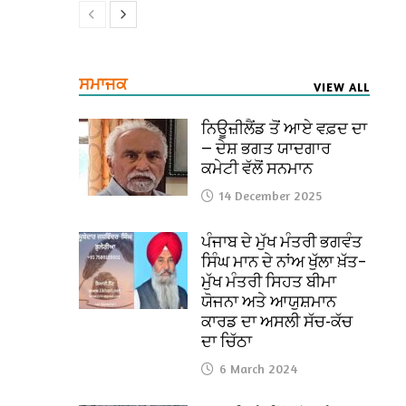
ਸਮਾਜਕ
VIEW ALL
ਨਿਊਜ਼ੀਲੈਂਡ ਤੋਂ ਆਏ ਵਫ਼ਦ ਦਾ
— ਦੇਸ਼ ਭਗਤ ਯਾਦਗਾਰ
ਕਮੇਟੀ ਵੱਲੋਂ ਸਨਮਾਨ
14 December 2025
ਪੰਜਾਬ ਦੇ ਮੁੱਖ ਮੰਤਰੀ ਭਗਵੰਤ
ਸਿੰਘ ਮਾਨ ਦੇ ਨਾਂਅ ਖੁੱਲਾ ਖ਼ੱਤ–
ਮੁੱਖ ਮੰਤਰੀ ਸਿਹਤ ਬੀਮਾ
ਯੋਜਨਾ ਅਤੇ ਆਯੁਸ਼ਮਾਨ
ਕਾਰਡ ਦਾ ਅਸਲੀ ਸੱਚ-ਕੱਚ
ਦਾ ਚਿੱਠਾ
6 March 2024