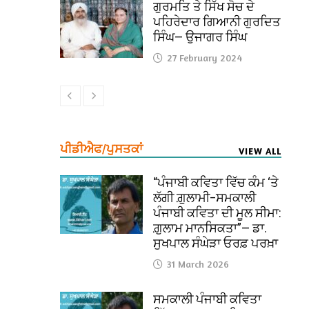
ਗੁਰਮਤਿ ਤੇ ਸਿੱਖ ਸੋਚ ਦੇ
ਪਹਿਰੇਦਾਰ ਗਿਆਨੀ ਗੁਰਦਿਤ
ਸਿੰਘ— ਉਜਾਗਰ ਸਿੰਘ
27 February 2024
ਪੀਡੀਐਫ/ਪੁਸਤਕਾਂ
VIEW ALL
“ਪੰਜਾਬੀ ਕਵਿਤਾ ਵਿੱਚ ਕੰਮ ‘ਤੇ
ਲੱਗੀ ਗ਼ੁਲਾਮੀ–ਸਮਕਾਲੀ
ਪੰਜਾਬੀ ਕਵਿਤਾ ਦੀ ਮੂਲ ਸੀਮਾ:
ਗ਼ੁਲਾਮ ਮਾਨਸਿਕਤਾ”— ਡਾ.
ਸੁਖਪਾਲ ਸੰਘੇੜਾ ਓਰਫ਼ ਪਰਖ਼ਾ
31 March 2026
ਸਮਕਾਲੀ ਪੰਜਾਬੀ ਕਵਿਤਾ