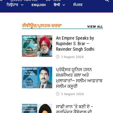
ਤਿਉਹਾਰ
ENGLISH
हिन्दी
ਸੰਪਰਕ
ਰੀਵੀਊਜ਼/ਪੁਸਤਕ-ਚਰਚਾ
VIEW ALL
An Empire Speaks by
Rupinder S. Brar —
Ravinder Singh Sodhi
7 August 2026
ਪ੍ਰੋਫੈ਼ਸਰ ਯੂਨਿਸ ਹਸਨ
ਸ਼ਖ਼ਸੀਅਤ ਕਲਾ ਅਤੇ
ਮੁਲਾਕਾਤਾਂ— ਸਲੀਮ ਆਫ਼ਤਾਬ
ਸਲੀਮ ਕਸੂਰੀ
3 August 2026
ਸਾਡੀ ਜਾਨ ‘ਤੇ ਬਣੀ ਏ –
ਗੁਰਮਿੰਦਰ ਕੈਂਡੋਵਾਲ ਦੀ