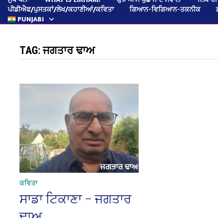
ਪੀਡੀਐਫ/ਪੁਸਤਕਾਂ/ਲੇਖ/ਕਹਾਣੀਆਂ/ਕਵਿਤਾ
ਗਿਆਨ-ਵਿਗਿਆਨ-ਤਕਨੀਕ
PUNJABI
TAG:
ਜਗਤਾਰ ਢਾਅ
ਕਵਿਤਾ
ਸਾਡਾ ਟਿਕਾਣਾ – ਜਗਤਾਰ
ਢਾਅ