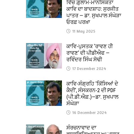
ਵਿੱਚ ਗ਼ੁਲਾਮ-ਮਾਨਸਿਕਤਾ
ਕਾਵਿ ਦਾ ਬਾਦਸ਼ਾਹ: ਸੁਰਜੀਤ
ਪਾਤਰ — ਡਾ. ਸੁਖਪਾਲ ਸੰਘੇੜਾ
ਓਰਫ਼ ਪਰਖ਼ਾ
11 May 2025
ਕਾਵਿ-ਪੁਸਤਕ ‘ਰਾਵਣ ਹੀ
ਰਾਵਣ’ ਦੀ ਪੀਡੀਐਫ —
ਰਵਿੰਦਰ ਸਿੰਘ ਸੋਢੀ
17 December 2024
ਕਾਵਿ-ਸੰਗ੍ਰਹਿ ‘ਕਿੱਸਿਆਂ ਦੇ
ਕੈਦੀ’, ਸੰਸਕਰਨ-2 ਦੀ PDF
(ਪੀ.ਡੀ.ਐਫ਼.)—ਡਾ. ਸੁਖਪਾਲ
ਸੰਘੇੜਾ
16 December 2024
ਸੰਰਚਨਾਵਾਦ ਦਾ