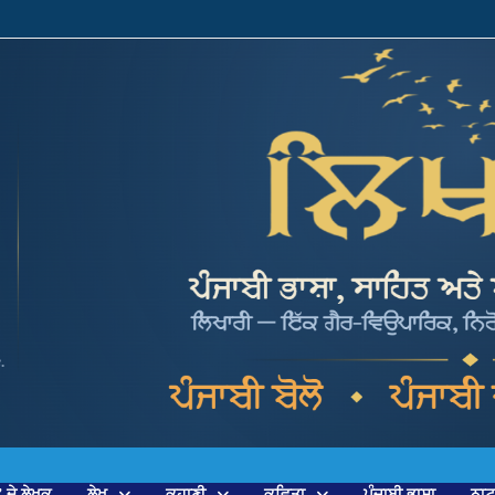
’ ਦੇ ਲੇਖਕ
ਲੇਖ
ਕਹਾਣੀ
ਕਵਿਤਾ
ਪੰਜਾਬੀ ਭਾਸ਼ਾ
ਨਾ