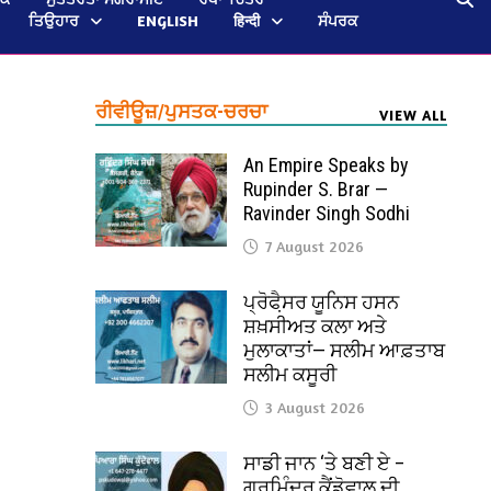
ਤਿਉਹਾਰ
ENGLISH
हिन्दी
ਸੰਪਰਕ
ਰੀਵੀਊਜ਼/ਪੁਸਤਕ-ਚਰਚਾ
VIEW ALL
An Empire Speaks by
Rupinder S. Brar —
Ravinder Singh Sodhi
7 August 2026
ਪ੍ਰੋਫੈ਼ਸਰ ਯੂਨਿਸ ਹਸਨ
ਸ਼ਖ਼ਸੀਅਤ ਕਲਾ ਅਤੇ
ਮੁਲਾਕਾਤਾਂ— ਸਲੀਮ ਆਫ਼ਤਾਬ
ਸਲੀਮ ਕਸੂਰੀ
3 August 2026
ਸਾਡੀ ਜਾਨ ‘ਤੇ ਬਣੀ ਏ –
ਗੁਰਮਿੰਦਰ ਕੈਂਡੋਵਾਲ ਦੀ