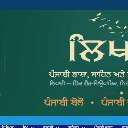
’ ਦੇ ਲੇਖਕ
ਲੇਖ
ਕਹਾਣੀ
ਕਵਿਤਾ
ਪੰਜਾਬੀ ਭਾਸ਼ਾ
ਨਾ