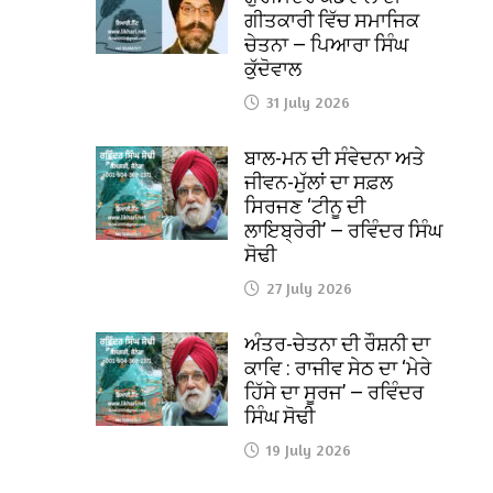
ਗੀਤਕਾਰੀ ਵਿੱਚ ਸਮਾਜਿਕ
ਚੇਤਨਾ — ਪਿਆਰਾ ਸਿੰਘ
ਕੁੱਦੋਵਾਲ
31 July 2026
ਬਾਲ-ਮਨ ਦੀ ਸੰਵੇਦਨਾ ਅਤੇ
ਜੀਵਨ-ਮੁੱਲਾਂ ਦਾ ਸਫ਼ਲ
ਸਿਰਜਣ ‘ਟੀਨੂ ਦੀ
ਲਾਇਬ੍ਰੇਰੀ’ — ਰਵਿੰਦਰ ਸਿੰਘ
ਸੋਢੀ
27 July 2026
ਅੰਤਰ-ਚੇਤਨਾ ਦੀ ਰੌਸ਼ਨੀ ਦਾ
ਕਾਵਿ : ਰਾਜੀਵ ਸੇਠ ਦਾ ‘ਮੇਰੇ
ਹਿੱਸੇ ਦਾ ਸੂਰਜ’ — ਰਵਿੰਦਰ
ਸਿੰਘ ਸੋਢੀ
19 July 2026