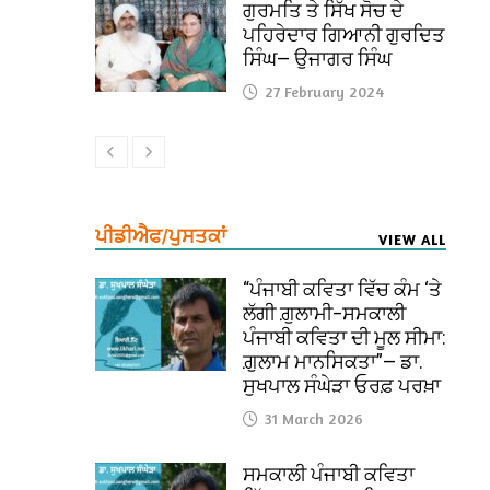
ਗੁਰਮਤਿ ਤੇ ਸਿੱਖ ਸੋਚ ਦੇ
ਪਹਿਰੇਦਾਰ ਗਿਆਨੀ ਗੁਰਦਿਤ
ਸਿੰਘ— ਉਜਾਗਰ ਸਿੰਘ
27 February 2024
ਪੀਡੀਐਫ/ਪੁਸਤਕਾਂ
VIEW ALL
“ਪੰਜਾਬੀ ਕਵਿਤਾ ਵਿੱਚ ਕੰਮ ‘ਤੇ
ਲੱਗੀ ਗ਼ੁਲਾਮੀ–ਸਮਕਾਲੀ
ਪੰਜਾਬੀ ਕਵਿਤਾ ਦੀ ਮੂਲ ਸੀਮਾ:
ਗ਼ੁਲਾਮ ਮਾਨਸਿਕਤਾ”— ਡਾ.
ਸੁਖਪਾਲ ਸੰਘੇੜਾ ਓਰਫ਼ ਪਰਖ਼ਾ
31 March 2026
ਸਮਕਾਲੀ ਪੰਜਾਬੀ ਕਵਿਤਾ