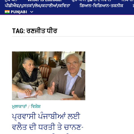
ਪੀਡੀਐਫ/ਪੁਸਤਕਾਂ/ਲੇਖ/ਕਹਾਣੀਆਂ/ਕਵਿਤਾ
ਗਿਆਨ-ਵਿਗਿਆਨ-ਤਕਨੀਕ
PUNJABI
TAG:
ਰਣਜੀਤ ਧੀਰ
ਮੁਲਾਕਾਤਾਂ
/
ਵਿਸ਼ੇਸ਼
ਪ੍ਰਵਾਸੀ ਪੰਜਾਬੀਆਂ ਲਈ
ਵਲੈਤ ਦੀ ਧਰਤੀ ਤੇ ਚਾਨਣ-