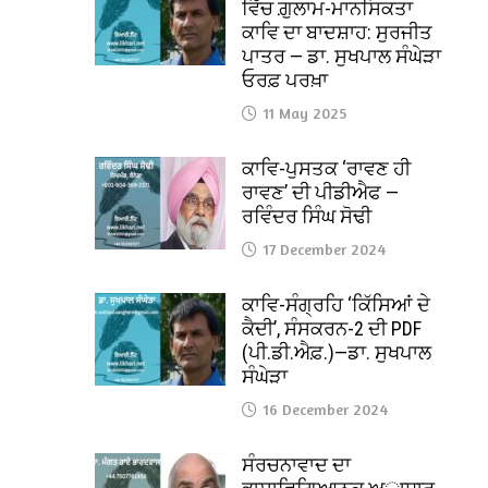
ਵਿੱਚ ਗ਼ੁਲਾਮ-ਮਾਨਸਿਕਤਾ
ਕਾਵਿ ਦਾ ਬਾਦਸ਼ਾਹ: ਸੁਰਜੀਤ
ਪਾਤਰ — ਡਾ. ਸੁਖਪਾਲ ਸੰਘੇੜਾ
ਓਰਫ਼ ਪਰਖ਼ਾ
11 May 2025
ਕਾਵਿ-ਪੁਸਤਕ ‘ਰਾਵਣ ਹੀ
ਰਾਵਣ’ ਦੀ ਪੀਡੀਐਫ —
ਰਵਿੰਦਰ ਸਿੰਘ ਸੋਢੀ
17 December 2024
ਕਾਵਿ-ਸੰਗ੍ਰਹਿ ‘ਕਿੱਸਿਆਂ ਦੇ
ਕੈਦੀ’, ਸੰਸਕਰਨ-2 ਦੀ PDF
(ਪੀ.ਡੀ.ਐਫ਼.)—ਡਾ. ਸੁਖਪਾਲ
ਸੰਘੇੜਾ
16 December 2024
ਸੰਰਚਨਾਵਾਦ ਦਾ