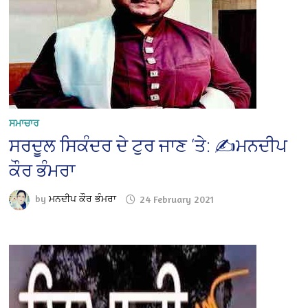
ਸਮਾਚਾਰ
ਸਰਦੂਲ ਸਿਕੰਦਰ ਦੇ ਟੁਰ ਜਾਣ ‘ਤੇ: ✍️ਮਨਦੀਪ
ਕੌਰ ਭੰਮਰਾ
by
ਮਨਦੀਪ ਕੌਰ ਭੰਮਰਾ
24 February 2021