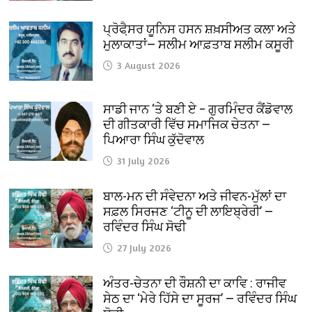
ਪ੍ਰੋਫੈ਼ਸਰ ਯੂਨਿਸ ਹਸਨ ਸ਼ਖ਼ਸੀਅਤ ਕਲਾ ਅਤੇ
ਮੁਲਾਕਾਤਾਂ— ਸਲੀਮ ਆਫ਼ਤਾਬ ਸਲੀਮ ਕਸੂਰੀ
3 August 2026
ਸਾਡੀ ਜਾਨ ‘ਤੇ ਬਣੀ ਏ – ਗੁਰਮਿੰਦਰ ਕੈਂਡੋਵਾਲ
ਦੀ ਗੀਤਕਾਰੀ ਵਿੱਚ ਸਮਾਜਿਕ ਚੇਤਨਾ —
ਪਿਆਰਾ ਸਿੰਘ ਕੁੱਦੋਵਾਲ
31 July 2026
ਬਾਲ-ਮਨ ਦੀ ਸੰਵੇਦਨਾ ਅਤੇ ਜੀਵਨ-ਮੁੱਲਾਂ ਦਾ
ਸਫ਼ਲ ਸਿਰਜਣ ‘ਟੀਨੂ ਦੀ ਲਾਇਬ੍ਰੇਰੀ’ —
ਰਵਿੰਦਰ ਸਿੰਘ ਸੋਢੀ
27 July 2026
ਅੰਤਰ-ਚੇਤਨਾ ਦੀ ਰੌਸ਼ਨੀ ਦਾ ਕਾਵਿ : ਰਾਜੀਵ
ਸੇਠ ਦਾ ‘ਮੇਰੇ ਹਿੱਸੇ ਦਾ ਸੂਰਜ’ — ਰਵਿੰਦਰ ਸਿੰਘ