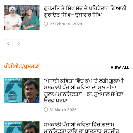
ਗੁਰਮਤਿ ਤੇ ਸਿੱਖ ਸੋਚ ਦੇ ਪਹਿਰੇਦਾਰ ਗਿਆਨੀ
ਗੁਰਦਿਤ ਸਿੰਘ— ਉਜਾਗਰ ਸਿੰਘ
27 February 2024
ਪੀਡੀਐਫ/ਪੁਸਤਕਾਂ
VIEW ALL
“ਪੰਜਾਬੀ ਕਵਿਤਾ ਵਿੱਚ ਕੰਮ ‘ਤੇ ਲੱਗੀ ਗ਼ੁਲਾਮੀ–
ਸਮਕਾਲੀ ਪੰਜਾਬੀ ਕਵਿਤਾ ਦੀ ਮੂਲ ਸੀਮਾ:
ਗ਼ੁਲਾਮ ਮਾਨਸਿਕਤਾ”— ਡਾ. ਸੁਖਪਾਲ ਸੰਘੇੜਾ
ਓਰਫ਼ ਪਰਖ਼ਾ
31 March 2026
ਸਮਕਾਲੀ ਪੰਜਾਬੀ ਕਵਿਤਾ ਵਿੱਚ ਗ਼ੁਲਾਮ-
ਮਾਨਸਿਕਤਾ ਕਾਵਿ ਦਾ ਬਾਦਸ਼ਾਹ: ਸੁਰਜੀਤ