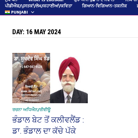
ਪੀਡੀਐਫ/ਪੁਸਤਕਾਂ/ਲੇਖ/ਕਹਾਣੀਆਂ/ਕਵਿਤਾ
ਗਿਆਨ-ਵਿਗਿਆਨ-ਤਕਨੀਕ
PUNJABI
DAY:
16 MAY 2024
ਰਚਨਾ ਅਧਿਐਨ/ਰੀਵੀਊ
ਭੰਡਾਲ ਬੇਟ ਤੋਂ ਕਲੀਵਲੈਂਡ :
ਡਾ. ਭੰਡਾਲ ਦਾ ਕੱਚੇ ਪੱਕੇ