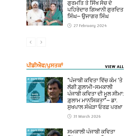
ਗੁਰਮਤਿ ਤੇ ਸਿੱਖ ਸੋਚ ਦੇ
ਪਹਿਰੇਦਾਰ ਗਿਆਨੀ ਗੁਰਦਿਤ
ਸਿੰਘ— ਉਜਾਗਰ ਸਿੰਘ
27 February 2024
ਪੀਡੀਐਫ/ਪੁਸਤਕਾਂ
VIEW ALL
“ਪੰਜਾਬੀ ਕਵਿਤਾ ਵਿੱਚ ਕੰਮ ‘ਤੇ
ਲੱਗੀ ਗ਼ੁਲਾਮੀ–ਸਮਕਾਲੀ
ਪੰਜਾਬੀ ਕਵਿਤਾ ਦੀ ਮੂਲ ਸੀਮਾ:
ਗ਼ੁਲਾਮ ਮਾਨਸਿਕਤਾ”— ਡਾ.
ਸੁਖਪਾਲ ਸੰਘੇੜਾ ਓਰਫ਼ ਪਰਖ਼ਾ
31 March 2026
ਸਮਕਾਲੀ ਪੰਜਾਬੀ ਕਵਿਤਾ