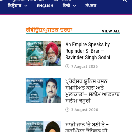
ਤਿਉਹਾਰ
ENGLISH
हिन्दी
ਸੰਪਰਕ
ਰੀਵੀਊਜ਼/ਪੁਸਤਕ-ਚਰਚਾ
VIEW ALL
An Empire Speaks by
Rupinder S. Brar —
Ravinder Singh Sodhi
7 August 2026
ਪ੍ਰੋਫੈ਼ਸਰ ਯੂਨਿਸ ਹਸਨ
ਸ਼ਖ਼ਸੀਅਤ ਕਲਾ ਅਤੇ
ਮੁਲਾਕਾਤਾਂ— ਸਲੀਮ ਆਫ਼ਤਾਬ
ਸਲੀਮ ਕਸੂਰੀ
3 August 2026
ਸਾਡੀ ਜਾਨ ‘ਤੇ ਬਣੀ ਏ –
ਗੁਰਮਿੰਦਰ ਕੈਂਡੋਵਾਲ ਦੀ