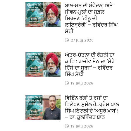
ਬਾਲ-ਮਨ ਦੀ ਸੰਵੇਦਨਾ ਅਤੇ
ਜੀਵਨ-ਮੁੱਲਾਂ ਦਾ ਸਫ਼ਲ
ਸਿਰਜਣ ‘ਟੀਨੂ ਦੀ
ਲਾਇਬ੍ਰੇਰੀ’ — ਰਵਿੰਦਰ ਸਿੰਘ
ਸੋਢੀ
27 July 2026
ਅੰਤਰ-ਚੇਤਨਾ ਦੀ ਰੌਸ਼ਨੀ ਦਾ
ਕਾਵਿ : ਰਾਜੀਵ ਸੇਠ ਦਾ ‘ਮੇਰੇ
ਹਿੱਸੇ ਦਾ ਸੂਰਜ’ — ਰਵਿੰਦਰ
ਸਿੰਘ ਸੋਢੀ
19 July 2026
ਵਿਭਿੰਨ ਰੰਗਾਂ ਤੇ ਰਸਾਂ ਦਾ
ਵਿਲੱਖਣ ਸੁਮੇਲ ਹੈ…ਪ੍ਰੇਮ ਪਾਲ
ਸਿੰਘ ਇਟਲੀ ਦੇ ‘ਅਧੂਰੇ ਖ਼ਾਬ’ !
— ਡਾ. ਕੁਲਵਿੰਦਰ ਬਾਠ
19 July 2026