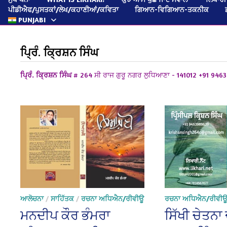
ਪੀਡੀਐਫ/ਪੁਸਤਕਾਂ/ਲੇਖ/ਕਹਾਣੀਆਂ/ਕਵਿਤਾ
ਗਿਆਨ-ਵਿਗਿਆਨ-ਤਕਨੀਕ
PUNJABI
ਪ੍ਰਿੰ. ਕ੍ਰਿਸ਼ਨ ਸਿੰਘ
ਪ੍ਰਿੰ. ਕ੍ਰਿਸ਼ਨ ਸਿੰਘ
# 264 ਸੀ ਰਾਜ ਗੁਰੂ ਨਗਰ ਲੁਧਿਆਣਾ - 141012
+91 946
ਆਲੋਚਨਾ
/
ਸਾਹਿੱਤਕ
/
ਰਚਨਾ ਅਧਿਐਨ/ਰੀਵੀਊ
ਰਚਨਾ ਅਧਿਐਨ/ਰੀਵੀ
ਮਨਦੀਪ ਕੌਰ ਭੰਮਰਾ
ਸਿੱਖੀ ਚੇਤਨਾ