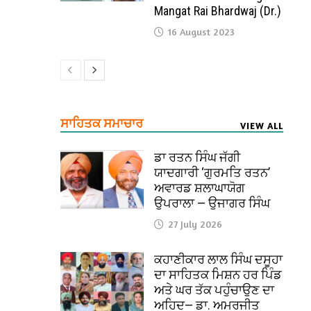
Mangat Rai Bhardwaj (Dr.)
16 August 2023
ਸਾਹਿਤਕ ਸਮਾਚਾਰ
VIEW ALL
ਡਾ ਰਤਨ ਸਿੰਘ ਜੱਗੀ
ਯਾਦਗਾਰੀ ‘ਗੁਰਮਤਿ ਰਤਨ’
ਅਵਾਰਡ ਸ਼ਲਾਘਾਯੋਗ
ਉਪਰਾਲਾ — ਉਜਾਗਰ ਸਿੰਘ
27 July 2026
ਕਹਾਣੀਕਾਰ ਲਾਲ ਸਿੰਘ ਦਸੂਹਾ
ਦਾ ਸਾਹਿਤਕ ਮਿਸ਼ਨ ਹਰ ਪਿੰਡ
ਅਤੇ ਘਰ ਤੱਕ ਪਹੁੰਚਾਉਣ ਦਾ
ਅਹਿਦ— ਡਾ. ਅਮਰਜੀਤ