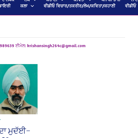
ਡਾਇਰੀ
ਕਲਾ
ਵੀਡੀਓ ਵਿਚਾਰ/ਤਕਰੀਰ/ਲੇਖ/ਕਵਿਤਾ/ਕਹਾਣੀ
ਵੀਡੀਓ
3989639
ਈਮੇਲ: krishansingh264c@gmail.com
ਊ
 ਦਾ ਮੁਦੱਈ–