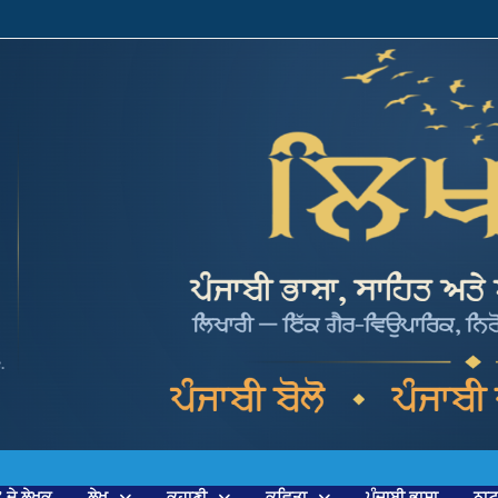
’ ਦੇ ਲੇਖਕ
ਲੇਖ
ਕਹਾਣੀ
ਕਵਿਤਾ
ਪੰਜਾਬੀ ਭਾਸ਼ਾ
ਨਾ