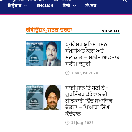
ਤਿਉਹਾਰ
ENGLISH
हिन्दी
ਸੰਪਰਕ
ਰੀਵੀਊਜ਼/ਪੁਸਤਕ-ਚਰਚਾ
VIEW ALL
ਪ੍ਰੋਫੈ਼ਸਰ ਯੂਨਿਸ ਹਸਨ
ਸ਼ਖ਼ਸੀਅਤ ਕਲਾ ਅਤੇ
ਮੁਲਾਕਾਤਾਂ— ਸਲੀਮ ਆਫ਼ਤਾਬ
ਸਲੀਮ ਕਸੂਰੀ
3 August 2026
ਸਾਡੀ ਜਾਨ ‘ਤੇ ਬਣੀ ਏ –
ਗੁਰਮਿੰਦਰ ਕੈਂਡੋਵਾਲ ਦੀ
ਗੀਤਕਾਰੀ ਵਿੱਚ ਸਮਾਜਿਕ
ਚੇਤਨਾ — ਪਿਆਰਾ ਸਿੰਘ
ਕੁੱਦੋਵਾਲ
31 July 2026