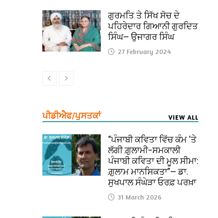
ਗੁਰਮਤਿ ਤੇ ਸਿੱਖ ਸੋਚ ਦੇ
ਪਹਿਰੇਦਾਰ ਗਿਆਨੀ ਗੁਰਦਿਤ
ਸਿੰਘ— ਉਜਾਗਰ ਸਿੰਘ
27 February 2024
ਪੀਡੀਐਫ/ਪੁਸਤਕਾਂ
VIEW ALL
“ਪੰਜਾਬੀ ਕਵਿਤਾ ਵਿੱਚ ਕੰਮ ‘ਤੇ
ਲੱਗੀ ਗ਼ੁਲਾਮੀ–ਸਮਕਾਲੀ
ਪੰਜਾਬੀ ਕਵਿਤਾ ਦੀ ਮੂਲ ਸੀਮਾ:
ਗ਼ੁਲਾਮ ਮਾਨਸਿਕਤਾ”— ਡਾ.
ਸੁਖਪਾਲ ਸੰਘੇੜਾ ਓਰਫ਼ ਪਰਖ਼ਾ
31 March 2026