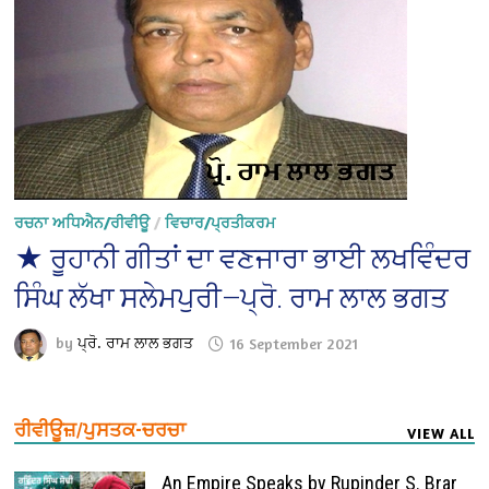
ਰਚਨਾ ਅਧਿਐਨ/ਰੀਵੀਊ
/
ਵਿਚਾਰ/ਪ੍ਰਤੀਕਰਮ
★ ਰੂਹਾਨੀ ਗੀਤਾਂ ਦਾ ਵਣਜਾਰਾ ਭਾਈ ਲਖਵਿੰਦਰ
ਸਿੰਘ ਲੱਖਾ ਸਲੇਮਪੁਰੀ—ਪ੍ਰੋ. ਰਾਮ ਲਾਲ ਭਗਤ
by
ਪ੍ਰੋ. ਰਾਮ ਲਾਲ ਭਗਤ
16 September 2021
ਰੀਵੀਊਜ਼/ਪੁਸਤਕ-ਚਰਚਾ
VIEW ALL
An Empire Speaks by Rupinder S. Brar