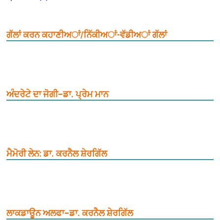
ਗੱਲਾਂ ਕਰਨ ਕਹਾਣੀਅਾਂ/ਨਿੱਕੀਅਾਂ-ਵੱਡੀਅਾਂ ਗੱਲਾਂ
ਅੰਦਰੇਟੇ ਦਾ ਜੋਗੀ–ਡਾ. ਪ੍ਰੇਮ ਮਾਨ
ਮੈਮੋਰੀ ਲੇਨ: ਡਾ. ਕਰਨੈਲ ਸ਼ੇਰਗਿੱਲ
ਲਾਕਡਾਊਨ ਅਲਫਾ–ਡਾ. ਕਰਨੈਲ ਸ਼ੇਰਗਿੱਲ