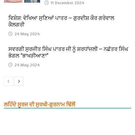
11 December 2024
ਵਿਸ਼ੇਸ਼: ਵੇਖਿਆ ਸੁਣਿਆਂ ਪਾਤਰ — ਗੁਰਦੀਸ਼ ਕੌਰ ਗਰੇਵਾਲ
ਕੈਲਗਰੀ
24 May 2024
ਸਵਰਗੀ ਸੁਰਜੀਤ ਸਿੰਘ ਪਾਤਰ ਜੀ ਨੂੰ ਸ਼ਰਧਾਂਜਲੀ — ਨਛੱਤਰ ਸਿੰਘ
ਭੋਗਲ “ਭਾਖੜੀਆਣਾ”
24 May 2024
ਲਹਿੰਦੇ ਸੂਰਜ ਦੀ ਸੁਰਖੀ-ਗੁਰਨਾਮ ਢਿੱਲੋਂ