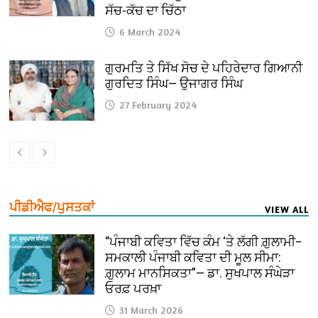
ਸੱਚ-ਕੱਚ ਦਾ ਚਿੱਠਾ
6 March 2024
ਗੁਰਮਤਿ ਤੇ ਸਿੱਖ ਸੋਚ ਦੇ ਪਹਿਰੇਦਾਰ ਗਿਆਨੀ
ਗੁਰਦਿਤ ਸਿੰਘ— ਉਜਾਗਰ ਸਿੰਘ
27 February 2024
ਪੀਡੀਐਫ/ਪੁਸਤਕਾਂ
VIEW ALL
“ਪੰਜਾਬੀ ਕਵਿਤਾ ਵਿੱਚ ਕੰਮ ‘ਤੇ ਲੱਗੀ ਗ਼ੁਲਾਮੀ–
ਸਮਕਾਲੀ ਪੰਜਾਬੀ ਕਵਿਤਾ ਦੀ ਮੂਲ ਸੀਮਾ:
ਗ਼ੁਲਾਮ ਮਾਨਸਿਕਤਾ”— ਡਾ. ਸੁਖਪਾਲ ਸੰਘੇੜਾ
ਓਰਫ਼ ਪਰਖ਼ਾ
31 March 2026