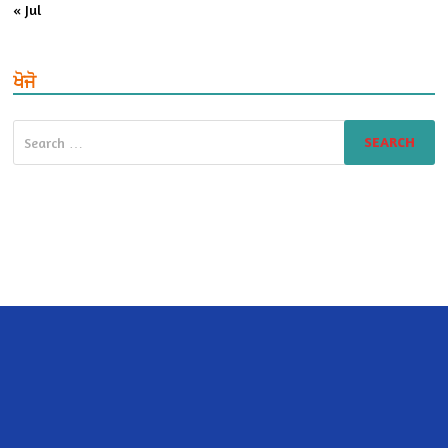
« Jul
ਖੋਜੋ
Search
for: