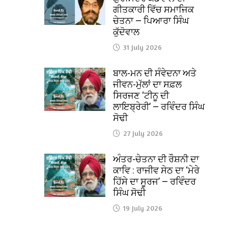
ਗੀਤਕਾਰੀ ਵਿੱਚ ਸਮਾਜਿਕ
ਚੇਤਨਾ — ਪਿਆਰਾ ਸਿੰਘ
ਕੁੱਦੋਵਾਲ
31 July 2026
ਬਾਲ-ਮਨ ਦੀ ਸੰਵੇਦਨਾ ਅਤੇ
ਜੀਵਨ-ਮੁੱਲਾਂ ਦਾ ਸਫ਼ਲ
ਸਿਰਜਣ ‘ਟੀਨੂ ਦੀ
ਲਾਇਬ੍ਰੇਰੀ’ — ਰਵਿੰਦਰ ਸਿੰਘ
ਸੋਢੀ
27 July 2026
ਅੰਤਰ-ਚੇਤਨਾ ਦੀ ਰੌਸ਼ਨੀ ਦਾ
ਕਾਵਿ : ਰਾਜੀਵ ਸੇਠ ਦਾ ‘ਮੇਰੇ
ਹਿੱਸੇ ਦਾ ਸੂਰਜ’ — ਰਵਿੰਦਰ
ਸਿੰਘ ਸੋਢੀ
19 July 2026