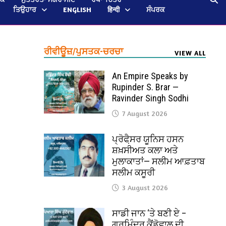
ਤਿਉਹਾਰ
ENGLISH
हिन्दी
ਸੰਪਰਕ
ਰੀਵੀਊਜ਼/ਪੁਸਤਕ-ਚਰਚਾ
VIEW ALL
An Empire Speaks by
Rupinder S. Brar —
Ravinder Singh Sodhi
7 August 2026
ਪ੍ਰੋਫੈ਼ਸਰ ਯੂਨਿਸ ਹਸਨ
ਸ਼ਖ਼ਸੀਅਤ ਕਲਾ ਅਤੇ
ਮੁਲਾਕਾਤਾਂ— ਸਲੀਮ ਆਫ਼ਤਾਬ
ਸਲੀਮ ਕਸੂਰੀ
3 August 2026
ਸਾਡੀ ਜਾਨ ‘ਤੇ ਬਣੀ ਏ –
ਗੁਰਮਿੰਦਰ ਕੈਂਡੋਵਾਲ ਦੀ