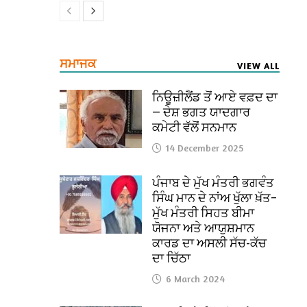
ਸਮਾਜਕ
VIEW ALL
ਨਿਊਜ਼ੀਲੈਂਡ ਤੋਂ ਆਏ ਵਫ਼ਦ ਦਾ
— ਦੇਸ਼ ਭਗਤ ਯਾਦਗਾਰ
ਕਮੇਟੀ ਵੱਲੋਂ ਸਨਮਾਨ
14 December 2025
ਪੰਜਾਬ ਦੇ ਮੁੱਖ ਮੰਤਰੀ ਭਗਵੰਤ
ਸਿੰਘ ਮਾਨ ਦੇ ਨਾਂਅ ਖੁੱਲਾ ਖ਼ੱਤ–
ਮੁੱਖ ਮੰਤਰੀ ਸਿਹਤ ਬੀਮਾ
ਯੋਜਨਾ ਅਤੇ ਆਯੁਸ਼ਮਾਨ
ਕਾਰਡ ਦਾ ਅਸਲੀ ਸੱਚ-ਕੱਚ
ਦਾ ਚਿੱਠਾ
6 March 2024