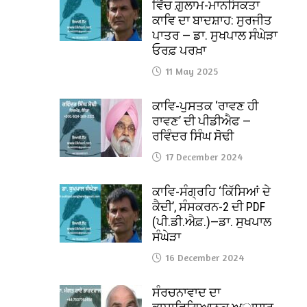
ਵਿੱਚ ਗ਼ੁਲਾਮ-ਮਾਨਸਿਕਤਾ
ਕਾਵਿ ਦਾ ਬਾਦਸ਼ਾਹ: ਸੁਰਜੀਤ
ਪਾਤਰ — ਡਾ. ਸੁਖਪਾਲ ਸੰਘੇੜਾ
ਓਰਫ਼ ਪਰਖ਼ਾ
11 May 2025
ਕਾਵਿ-ਪੁਸਤਕ ‘ਰਾਵਣ ਹੀ
ਰਾਵਣ’ ਦੀ ਪੀਡੀਐਫ —
ਰਵਿੰਦਰ ਸਿੰਘ ਸੋਢੀ
17 December 2024
ਕਾਵਿ-ਸੰਗ੍ਰਹਿ ‘ਕਿੱਸਿਆਂ ਦੇ
ਕੈਦੀ’, ਸੰਸਕਰਨ-2 ਦੀ PDF
(ਪੀ.ਡੀ.ਐਫ਼.)—ਡਾ. ਸੁਖਪਾਲ
ਸੰਘੇੜਾ
16 December 2024
ਸੰਰਚਨਾਵਾਦ ਦਾ