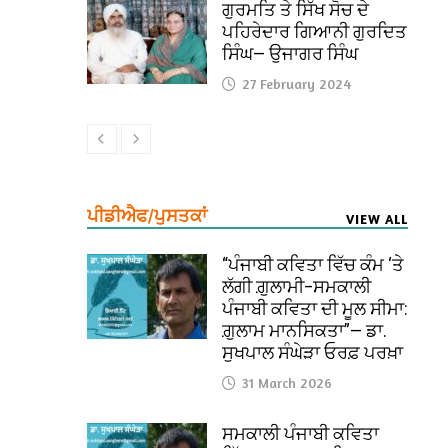
ਗੁਰਮਤਿ ਤੇ ਸਿੱਖ ਸੋਚ ਦੇ
ਪਹਿਰੇਦਾਰ ਗਿਆਨੀ ਗੁਰਦਿਤ
ਸਿੰਘ— ਉਜਾਗਰ ਸਿੰਘ
27 February 2024
ਪੀਡੀਐਫ/ਪੁਸਤਕਾਂ
VIEW ALL
“ਪੰਜਾਬੀ ਕਵਿਤਾ ਵਿੱਚ ਕੰਮ ‘ਤੇ
ਲੱਗੀ ਗ਼ੁਲਾਮੀ–ਸਮਕਾਲੀ
ਪੰਜਾਬੀ ਕਵਿਤਾ ਦੀ ਮੂਲ ਸੀਮਾ:
ਗ਼ੁਲਾਮ ਮਾਨਸਿਕਤਾ”— ਡਾ.
ਸੁਖਪਾਲ ਸੰਘੇੜਾ ਓਰਫ਼ ਪਰਖ਼ਾ
31 March 2026
ਸਮਕਾਲੀ ਪੰਜਾਬੀ ਕਵਿਤਾ