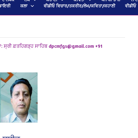
ਡਾਇਰੀ
ਕਲਾ
ਵੀਡੀਓ ਵਿਚਾਰ/ਤਕਰੀਰ/ਲੇਖ/ਕਵਿਤਾ/ਕਹਾਣੀ
ਵੀਡੀਓ
ਾ: ਸ੍ਰੀ ਫ਼ਤਹਿਗੜ੍ਹ ਸਾਹਿਬ
dpcmfgs@gmail.com
+91