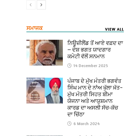
ਸਮਾਜਕ
VIEW ALL
ਨਿਊਜ਼ੀਲੈਂਡ ਤੋਂ ਆਏ ਵਫ਼ਦ ਦਾ
— ਦੇਸ਼ ਭਗਤ ਯਾਦਗਾਰ
ਕਮੇਟੀ ਵੱਲੋਂ ਸਨਮਾਨ
14 December 2025
ਪੰਜਾਬ ਦੇ ਮੁੱਖ ਮੰਤਰੀ ਭਗਵੰਤ
ਸਿੰਘ ਮਾਨ ਦੇ ਨਾਂਅ ਖੁੱਲਾ ਖ਼ੱਤ–
ਮੁੱਖ ਮੰਤਰੀ ਸਿਹਤ ਬੀਮਾ
ਯੋਜਨਾ ਅਤੇ ਆਯੁਸ਼ਮਾਨ
ਕਾਰਡ ਦਾ ਅਸਲੀ ਸੱਚ-ਕੱਚ
ਦਾ ਚਿੱਠਾ
6 March 2024