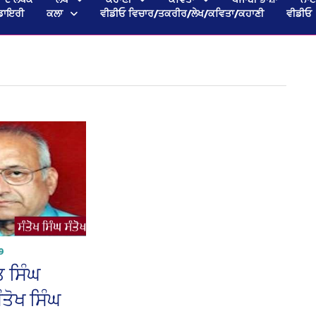
ਡਾਇਰੀ
ਕਲਾ
ਵੀਡੀਓ ਵਿਚਾਰ/ਤਕਰੀਰ/ਲੇਖ/ਕਵਿਤਾ/ਕਹਾਣੀ
ਵੀਡੀਓ
9
 ਸਿੰਘ
ੰਤੋਖ ਸਿੰਘ