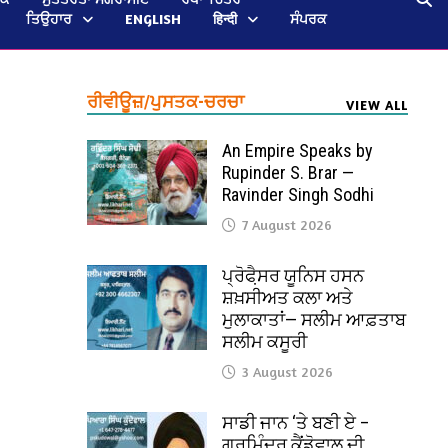
ਤਿਉਹਾਰ
ENGLISH
हिन्दी
ਸੰਪਰਕ
ਰੀਵੀਊਜ਼/ਪੁਸਤਕ-ਚਰਚਾ
VIEW ALL
An Empire Speaks by
Rupinder S. Brar —
Ravinder Singh Sodhi
7 August 2026
ਪ੍ਰੋਫੈ਼ਸਰ ਯੂਨਿਸ ਹਸਨ
ਸ਼ਖ਼ਸੀਅਤ ਕਲਾ ਅਤੇ
ਮੁਲਾਕਾਤਾਂ— ਸਲੀਮ ਆਫ਼ਤਾਬ
ਸਲੀਮ ਕਸੂਰੀ
3 August 2026
ਸਾਡੀ ਜਾਨ ‘ਤੇ ਬਣੀ ਏ –
ਗੁਰਮਿੰਦਰ ਕੈਂਡੋਵਾਲ ਦੀ