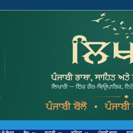
’ ਦੇ ਲੇਖਕ
ਲੇਖ
ਕਹਾਣੀ
ਕਵਿਤਾ
ਪੰਜਾਬੀ ਭਾਸ਼ਾ
ਨਾ