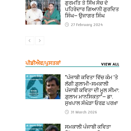
ਗੁਰਮਤਿ ਤੇ ਸਿੱਖ ਸੋਚ ਦੇ
ਪਹਿਰੇਦਾਰ ਗਿਆਨੀ ਗੁਰਦਿਤ
ਸਿੰਘ— ਉਜਾਗਰ ਸਿੰਘ
27 February 2024
ਪੀਡੀਐਫ/ਪੁਸਤਕਾਂ
VIEW ALL
“ਪੰਜਾਬੀ ਕਵਿਤਾ ਵਿੱਚ ਕੰਮ ‘ਤੇ
ਲੱਗੀ ਗ਼ੁਲਾਮੀ–ਸਮਕਾਲੀ
ਪੰਜਾਬੀ ਕਵਿਤਾ ਦੀ ਮੂਲ ਸੀਮਾ:
ਗ਼ੁਲਾਮ ਮਾਨਸਿਕਤਾ”— ਡਾ.
ਸੁਖਪਾਲ ਸੰਘੇੜਾ ਓਰਫ਼ ਪਰਖ਼ਾ
31 March 2026
ਸਮਕਾਲੀ ਪੰਜਾਬੀ ਕਵਿਤਾ