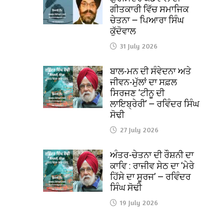
ਗੀਤਕਾਰੀ ਵਿੱਚ ਸਮਾਜਿਕ
ਚੇਤਨਾ — ਪਿਆਰਾ ਸਿੰਘ
ਕੁੱਦੋਵਾਲ
31 July 2026
ਬਾਲ-ਮਨ ਦੀ ਸੰਵੇਦਨਾ ਅਤੇ
ਜੀਵਨ-ਮੁੱਲਾਂ ਦਾ ਸਫ਼ਲ
ਸਿਰਜਣ ‘ਟੀਨੂ ਦੀ
ਲਾਇਬ੍ਰੇਰੀ’ — ਰਵਿੰਦਰ ਸਿੰਘ
ਸੋਢੀ
27 July 2026
ਅੰਤਰ-ਚੇਤਨਾ ਦੀ ਰੌਸ਼ਨੀ ਦਾ
ਕਾਵਿ : ਰਾਜੀਵ ਸੇਠ ਦਾ ‘ਮੇਰੇ
ਹਿੱਸੇ ਦਾ ਸੂਰਜ’ — ਰਵਿੰਦਰ
ਸਿੰਘ ਸੋਢੀ
19 July 2026