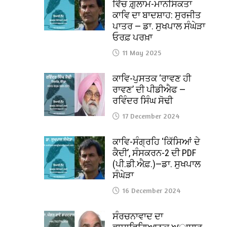
ਵਿੱਚ ਗ਼ੁਲਾਮ-ਮਾਨਸਿਕਤਾ
ਕਾਵਿ ਦਾ ਬਾਦਸ਼ਾਹ: ਸੁਰਜੀਤ
ਪਾਤਰ — ਡਾ. ਸੁਖਪਾਲ ਸੰਘੇੜਾ
ਓਰਫ਼ ਪਰਖ਼ਾ
11 May 2025
ਕਾਵਿ-ਪੁਸਤਕ ‘ਰਾਵਣ ਹੀ
ਰਾਵਣ’ ਦੀ ਪੀਡੀਐਫ —
ਰਵਿੰਦਰ ਸਿੰਘ ਸੋਢੀ
17 December 2024
ਕਾਵਿ-ਸੰਗ੍ਰਹਿ ‘ਕਿੱਸਿਆਂ ਦੇ
ਕੈਦੀ’, ਸੰਸਕਰਨ-2 ਦੀ PDF
(ਪੀ.ਡੀ.ਐਫ਼.)—ਡਾ. ਸੁਖਪਾਲ
ਸੰਘੇੜਾ
16 December 2024
ਸੰਰਚਨਾਵਾਦ ਦਾ