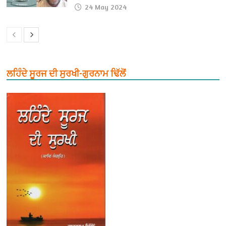
24 May 2024
ਲਹਿੰਦੇ ਸੂਰਜ ਦੀ ਸੁਰਖੀ-ਗੁਰਨਾਮ ਢਿੱਲੋਂ