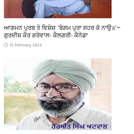
ਆਗਮਨ ਪੁਰਬ ਤੇ ਵਿਸ਼ੇਸ਼: ’ਬੇਗਮ ਪੁਰਾ ਸਹਰ ਕੋ ਨਾਉ॥’—
ਗੁਰਦੀਸ਼ ਕੌਰ ਗਰੇਵਾਲ- ਕੈਲਗਰੀ- ਕੈਨੇਡਾ
15 February 2022