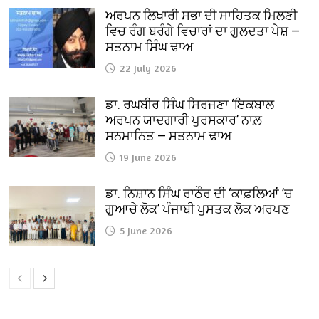
ਅਰਪਨ ਲਿਖਾਰੀ ਸਭਾ ਦੀ ਸਾਹਿਤਕ ਮਿਲਣੀ
ਵਿਚ ਰੰਗ ਬਰੰਗੇ ਵਿਚਾਰਾਂ ਦਾ ਗੁਲਦਤਾ ਪੇਸ਼ —
ਸਤਨਾਮ ਸਿੰਘ ਢਾਅ
22 July 2026
ਡਾ. ਰਘਬੀਰ ਸਿੰਘ ਸਿਰਜਣਾ ‘ਇਕਬਾਲ
ਅਰਪਨ ਯਾਦਗਾਰੀ ਪੁਰਸਕਾਰ’ ਨਾਲ਼
ਸਨਮਾਨਿਤ — ਸਤਨਾਮ ਢਾਅ
19 June 2026
ਡਾ. ਨਿਸ਼ਾਨ ਸਿੰਘ ਰਾਠੌਰ ਦੀ ‘ਕਾਫ਼ਲਿਆਂ ’ਚ
ਗੁਆਚੇ ਲੋਕ’ ਪੰਜਾਬੀ ਪੁਸਤਕ ਲੋਕ ਅਰਪਣ
5 June 2026