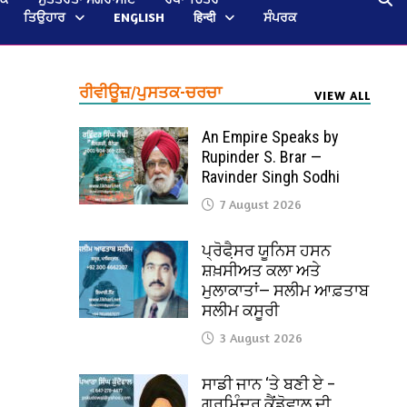
ਤਿਉਹਾਰ
ENGLISH
हिन्दी
ਸੰਪਰਕ
ਰੀਵੀਊਜ਼/ਪੁਸਤਕ-ਚਰਚਾ
VIEW ALL
An Empire Speaks by
Rupinder S. Brar —
Ravinder Singh Sodhi
7 August 2026
ਪ੍ਰੋਫੈ਼ਸਰ ਯੂਨਿਸ ਹਸਨ
ਸ਼ਖ਼ਸੀਅਤ ਕਲਾ ਅਤੇ
ਮੁਲਾਕਾਤਾਂ— ਸਲੀਮ ਆਫ਼ਤਾਬ
ਸਲੀਮ ਕਸੂਰੀ
3 August 2026
ਸਾਡੀ ਜਾਨ ‘ਤੇ ਬਣੀ ਏ –
ਗੁਰਮਿੰਦਰ ਕੈਂਡੋਵਾਲ ਦੀ