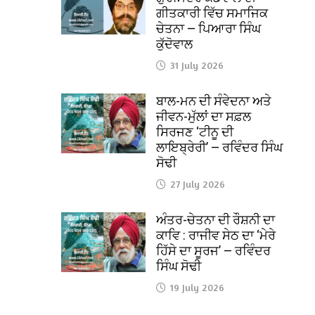
ਗੀਤਕਾਰੀ ਵਿੱਚ ਸਮਾਜਿਕ
ਚੇਤਨਾ — ਪਿਆਰਾ ਸਿੰਘ
ਕੁੱਦੋਵਾਲ
31 July 2026
ਬਾਲ-ਮਨ ਦੀ ਸੰਵੇਦਨਾ ਅਤੇ
ਜੀਵਨ-ਮੁੱਲਾਂ ਦਾ ਸਫ਼ਲ
ਸਿਰਜਣ ‘ਟੀਨੂ ਦੀ
ਲਾਇਬ੍ਰੇਰੀ’ — ਰਵਿੰਦਰ ਸਿੰਘ
ਸੋਢੀ
27 July 2026
ਅੰਤਰ-ਚੇਤਨਾ ਦੀ ਰੌਸ਼ਨੀ ਦਾ
ਕਾਵਿ : ਰਾਜੀਵ ਸੇਠ ਦਾ ‘ਮੇਰੇ
ਹਿੱਸੇ ਦਾ ਸੂਰਜ’ — ਰਵਿੰਦਰ
ਸਿੰਘ ਸੋਢੀ
19 July 2026