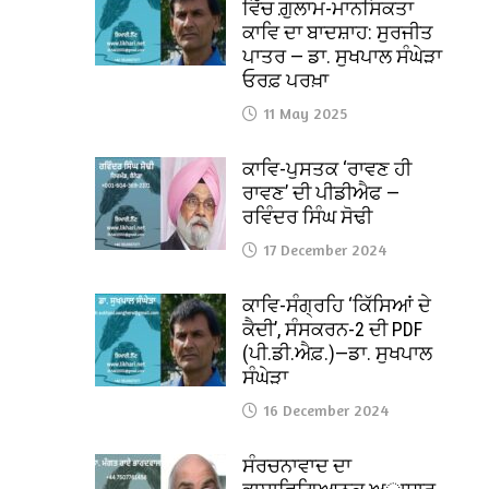
ਵਿੱਚ ਗ਼ੁਲਾਮ-ਮਾਨਸਿਕਤਾ
ਕਾਵਿ ਦਾ ਬਾਦਸ਼ਾਹ: ਸੁਰਜੀਤ
ਪਾਤਰ — ਡਾ. ਸੁਖਪਾਲ ਸੰਘੇੜਾ
ਓਰਫ਼ ਪਰਖ਼ਾ
11 May 2025
ਕਾਵਿ-ਪੁਸਤਕ ‘ਰਾਵਣ ਹੀ
ਰਾਵਣ’ ਦੀ ਪੀਡੀਐਫ —
ਰਵਿੰਦਰ ਸਿੰਘ ਸੋਢੀ
17 December 2024
ਕਾਵਿ-ਸੰਗ੍ਰਹਿ ‘ਕਿੱਸਿਆਂ ਦੇ
ਕੈਦੀ’, ਸੰਸਕਰਨ-2 ਦੀ PDF
(ਪੀ.ਡੀ.ਐਫ਼.)—ਡਾ. ਸੁਖਪਾਲ
ਸੰਘੇੜਾ
16 December 2024
ਸੰਰਚਨਾਵਾਦ ਦਾ