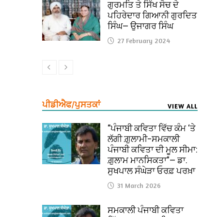
ਗੁਰਮਤਿ ਤੇ ਸਿੱਖ ਸੋਚ ਦੇ
ਪਹਿਰੇਦਾਰ ਗਿਆਨੀ ਗੁਰਦਿਤ
ਸਿੰਘ— ਉਜਾਗਰ ਸਿੰਘ
27 February 2024
ਪੀਡੀਐਫ/ਪੁਸਤਕਾਂ
VIEW ALL
“ਪੰਜਾਬੀ ਕਵਿਤਾ ਵਿੱਚ ਕੰਮ ‘ਤੇ
ਲੱਗੀ ਗ਼ੁਲਾਮੀ–ਸਮਕਾਲੀ
ਪੰਜਾਬੀ ਕਵਿਤਾ ਦੀ ਮੂਲ ਸੀਮਾ:
ਗ਼ੁਲਾਮ ਮਾਨਸਿਕਤਾ”— ਡਾ.
ਸੁਖਪਾਲ ਸੰਘੇੜਾ ਓਰਫ਼ ਪਰਖ਼ਾ
31 March 2026
ਸਮਕਾਲੀ ਪੰਜਾਬੀ ਕਵਿਤਾ