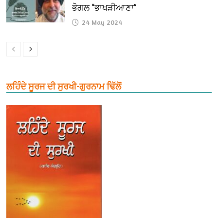
ਭੋਗਲ “ਭਾਖੜੀਆਣਾ”
24 May 2024
ਲਹਿੰਦੇ ਸੂਰਜ ਦੀ ਸੁਰਖੀ-ਗੁਰਨਾਮ ਢਿੱਲੋਂ