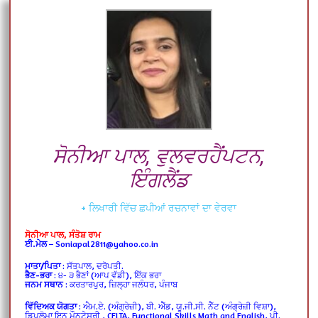
ਸੋਨੀਆ ਪਾਲ, ਵੁਲਵਰਹੈਂਪਟਨ,
ਇੰਗਲੈਂਡ
+ ਲਿਖਾਰੀ ਵਿੱਚ ਛਪੀਆਂ ਰਚਨਾਵਾਂ ਦਾ ਵੇਰਵਾ
ਸੋਨੀਆ ਪਾਲ, ਸੰਤੋਸ਼ ਰਾਮ
ਈ.ਮੇਲ
– Soniapal2811@yahoo.co.in
ਮਾਤਾ/ਪਿਤਾ
: ਸੱਤਪਾਲ, ਦਰੋਪਤੀ.
ਭੈਣ-ਭਰਾ
: ੪- ੩ ਭੈਣਾਂ (ਆਪ ਵੱਡੀ), ਇੱਕ ਭਰਾ
ਜਨਮ ਸਥਾਨ
: ਕਰਤਾਰਪੁਰ, ਜ਼ਿਲ੍ਹਾ ਜਲੰਧਰ, ਪੰਜਾਬ
ਵਿੱਦਿਅਕ ਯੋਗਤਾ
: ਐਮ.ਏ. (ਅੰਗ੍ਰੇਜ਼ੀ), ਬੀ. ਐੱਡ, ਯੂ.ਜੀ.ਸੀ. ਨੈੱਟ (ਅੰਗ੍ਰੇਜ਼ੀ ਵਿਸ਼ਾ),
ਡਿਪਲੋਮਾ ਇਨ ਮੌਨਟੇਸਰੀ , CELTA, Functional Skills Math and English, ਪੀ.