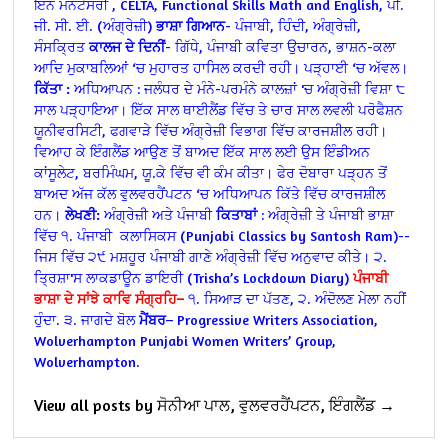
ਇਨ ਮੌਨਟੇਸਰੀ , CELTA, Functional Skills Math and English, ਪੀ.
ਜੀ. ਸੀ. ਈ. (ਅੰਗ੍ਰੇਜ਼ੀ)
ਭਾਸ਼ਾ ਗਿਆਨ
- ਪੰਜਾਬੀ, ਹਿੰਦੀ, ਅੰਗ੍ਰੇਜ਼ੀ,
ਸੰਸਕ੍ਰਿਤ
ਕਾਲਜ ਦੇ ਦਿਨੀਂ
- ਗਿੱਧੇ, ਪੰਜਾਬੀ ਕਵਿਤਾ ਉਚਾਰਨ, ਭਾਸ਼ਨ-ਕਲਾ
ਆਦਿ ਮੁਕਾਬਲਿਆਂ ‘ਚ ਮੁਹਾਰਤ ਹਾਸਿਲ ਕਰਦੀ ਰਹੀ। ਪੜ੍ਹਾਈ ‘ਚ ਅੱਵਲ।
ਕਿੱਤਾ :
ਅਧਿਆਪਨ : ਜਲੰਧਰ ਦੇ ਮੰਨੇ-ਪਰਮੰਨੇ ਕਾਲਜ਼ਾਂ 'ਚ ਅੰਗ੍ਰੇਜ਼ੀ ਵਿਸ਼ਾ ੮
ਸਾਲ ਪੜ੍ਹਾਇਆ।
ਇੱਕ ਸਾਲ ਥਾਈਲੈਂਡ ਵਿੱਚ ਤੇ ਚਾਰ ਸਾਲ ਲਵਲੀ ਪਰੋਫੈਸ਼ਨ
ਯੂਨੀਵਰਸਿਟੀ, ਫਗਵਾੜੇ ਵਿੱਚ ਅੰਗ੍ਰੇਜ਼ੀ ਵਿਭਾਗ ਵਿੱਚ ਕਾਰਜਸ਼ੀਲ ਰਹੀ।
ਵਿਆਹ ਕੇ ਇੰਗਲੈਂਡ ਆਉਣ ਤੋਂ ਬਾਅਦ ਇੱਕ ਸਾਲ ਲਈ ਉਸ ਇੰਡੀਅਨ
ਕਾਂਸੂਲੇਟ, ਬਰਮਿੰਘਮ, ਯੂ.ਕੇ ਵਿੱਚ ਵੀ ਕੰਮ ਕੀਤਾ। ਫੇਰ ਦੋਬਾਰਾ ਪੜ੍ਹਨ ਤੋਂ
ਬਾਅਦ ਅੱਜ ਕੱਲ ਵੁਲਵਰਹੈਂਪਟਨ ‘ਚ ਅਧਿਆਪਨ ਕਿੱਤੇ ਵਿੱਚ ਕਾਰਜਸ਼ੀਲ
ਹਨ।
ਲੇਖਣੀ:
ਅੰਗ੍ਰੇਜ਼ੀ ਅਤੇ ਪੰਜਾਬੀ
ਕਿਤਾਬਾਂ
: ਅੰਗ੍ਰੇਜ਼ੀ ਤੇ ਪੰਜਾਬੀ ਭਾਸ਼ਾ
ਵਿੱਚ
੧. ਪੰਜਾਬੀ ਕਲਾਸਿਕਸ (Punjabi Classics by Santosh Ram)--
ਜਿਸ ਵਿੱਚ ੨੯ ਮਸ਼ਹੂਰ ਪੰਜਾਬੀ ਗਾਣੇ ਅੰਗ੍ਰੇਜ਼ੀ ਵਿੱਚ ਅਨੁਵਾਦ ਕੀਤੇ।
੨.
ਤ੍ਰਿਸ਼ਾ'ਸ ਲਾਕਡਾਊਨ ਡਾਇਰੀ (Trisha’s Lockdown Diary)
ਪੰਜਾਬੀ
ਭਾਸ਼ਾ ਦੇ ਸਾਂਝੇ ਕਾਵਿ ਸੰਗ੍ਰਹਿ–
੧. ਸਿਆੜ ਦਾ ਪੱਤਣ, ੨. ਅੰਦੋਲਣ ਮੇਲਾ ਨਹੀਂ
ਹੁੰਦਾ. ੩. ਜਾਗਦੇ ਬੋਲ
ਮੈਂਬਰ
– Progressive Writers Association,
Wolverhampton Punjabi Women Writers’ Group,
Wolverhampton.
View all posts by ਸੋਨੀਆ ਪਾਲ, ਵੁਲਵਰਹੈਂਪਟਨ, ਇੰਗਲੈਂਡ →