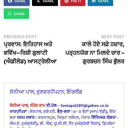
SHARE
SHARE
PIN IT
SHARE
SHARE
Post
Previous
N
PREVIOUS POST
NEXT POST
post:
po
ਪ੍ਰਵਾਸ: ਇਤਿਹਾਸ ਅਤੇ
ਕਾਲੇ ਹੋਏ ਸਫ਼ੇ ਹਜ਼ਾਰ,
navigation
ਭਵਿੱਖ—ਰਿਸ਼ੀ ਗੁਲਾਟੀ
ਪੜ੍ਹਨਯੋਗ ਨਾ ਮਿਲਦੇ ਚਾਰ –
(ਐਡੀਲੇਡ) ਆਸਟ੍ਰੇਲੀਆ
ਗੁਰਬਚਨ ਸਿੰਘ ਭੁੱਲਰ
ਸੋਨੀਆ ਪਾਲ, ਵੁਲਵਰਹੈਂਪਟਨ, ਇੰਗਲੈਂਡ
ਸੋਨੀਆ ਪਾਲ, ਸੰਤੋਸ਼ ਰਾਮ
ਈ.ਮੇਲ
– Soniapal2811@yahoo.co.in
ਮਾਤਾ/ਪਿਤਾ
: ਸੱਤਪਾਲ, ਦਰੋਪਤੀ.
ਭੈਣ-ਭਰਾ
: ੪- ੩ ਭੈਣਾਂ (ਆਪ ਵੱਡੀ), ਇੱਕ
ਭਰਾ
ਜਨਮ ਸਥਾਨ
: ਕਰਤਾਰਪੁਰ, ਜ਼ਿਲ੍ਹਾ ਜਲੰਧਰ, ਪੰਜਾਬ
ਵਿੱਦਿਅਕ ਯੋਗਤਾ
:
ਐਮ.ਏ. (ਅੰਗ੍ਰੇਜ਼ੀ), ਬੀ. ਐੱਡ, ਯੂ.ਜੀ.ਸੀ. ਨੈੱਟ (ਅੰਗ੍ਰੇਜ਼ੀ ਵਿਸ਼ਾ), ਡਿਪਲੋਮਾ