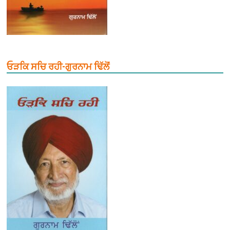
ਓੜਕਿ ਸਚਿ ਰਹੀ-ਗੁਰਨਾਮ ਢਿੱਲੋਂ