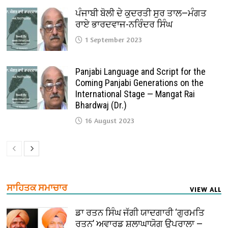
ਪੰਜਾਬੀ ਬੋਲੀ ਦੇ ਕੁਦਰਤੀ ਸੁਰ ਤਾਲ—ਮੰਗਤ
ਰਾਏ ਭਾਰਦਵਾਜ-ਨਰਿੰਦਰ ਸਿੰਘ
1 September 2023
Panjabi Language and Script for the
Coming Panjabi Generations on the
International Stage — Mangat Rai
Bhardwaj (Dr.)
16 August 2023
ਸਾਹਿਤਕ ਸਮਾਚਾਰ
VIEW ALL
ਡਾ ਰਤਨ ਸਿੰਘ ਜੱਗੀ ਯਾਦਗਾਰੀ ‘ਗੁਰਮਤਿ
ਰਤਨ’ ਅਵਾਰਡ ਸ਼ਲਾਘਾਯੋਗ ਉਪਰਾਲਾ —