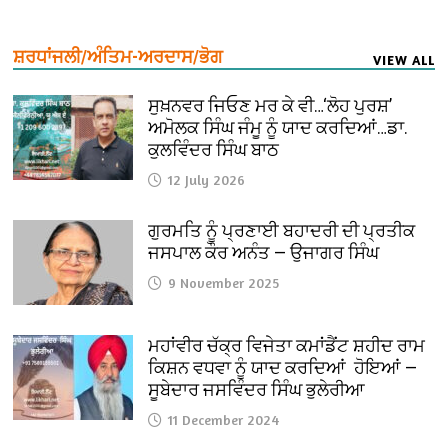
ਸ਼ਰਧਾਂਜਲੀ/ਅੰਤਿਮ-ਅਰਦਾਸ/ਭੋਗ
VIEW ALL
ਸੁਖ਼ਨਵਰ ਜਿਓਣ ਮਰ ਕੇ ਵੀ…‘ਲੋਹ ਪੁਰਸ਼’
ਅਮੋਲਕ ਸਿੰਘ ਜੰਮੂ ਨੂੰ ਯਾਦ ਕਰਦਿਆਂ…ਡਾ.
ਕੁਲਵਿੰਦਰ ਸਿੰਘ ਬਾਠ
12 July 2026
ਗੁਰਮਤਿ ਨੂੰ ਪ੍ਰਣਾਈ ਬਹਾਦਰੀ ਦੀ ਪ੍ਰਤੀਕ
ਜਸਪਾਲ ਕੌਰ ਅਨੰਤ — ਉਜਾਗਰ ਸਿੰਘ
9 November 2025
ਮਹਾਂਵੀਰ ਚੱਕ੍ਰ ਵਿਜੇਤਾ ਕਮਾਂਡੈਂਟ ਸ਼ਹੀਦ ਰਾਮ
ਕਿਸ਼ਨ ਵਧਵਾ ਨੂੰ ਯਾਦ ਕਰਦਿਆਂ ਹੋਇਆਂ —
ਸੂਬੇਦਾਰ ਜਸਵਿੰਦਰ ਸਿੰਘ ਭੁਲੇਰੀਆ
11 December 2024