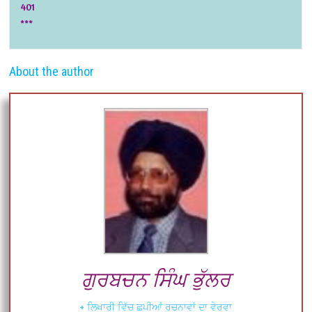
401
***
About the author
ਗੁਰਬਚਨ ਸਿੰਘ ਭੁੱਲਰ
+ ਲਿਖਾਰੀ ਵਿੱਚ ਛਪੀਆਂ ਰਚਨਾਵਾਂ ਦਾ ਵੇਰਵਾ