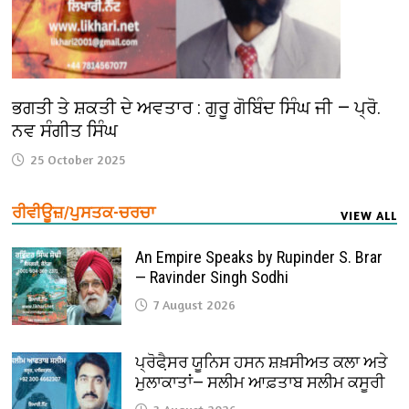
ਭਗਤੀ ਤੇ ਸ਼ਕਤੀ ਦੇ ਅਵਤਾਰ : ਗੁਰੂ ਗੋਬਿੰਦ ਸਿੰਘ ਜੀ — ਪ੍ਰੋ.
ਨਵ ਸੰਗੀਤ ਸਿੰਘ
25 October 2025
ਰੀਵੀਊਜ਼/ਪੁਸਤਕ-ਚਰਚਾ
VIEW ALL
An Empire Speaks by Rupinder S. Brar
— Ravinder Singh Sodhi
7 August 2026
ਪ੍ਰੋਫੈ਼ਸਰ ਯੂਨਿਸ ਹਸਨ ਸ਼ਖ਼ਸੀਅਤ ਕਲਾ ਅਤੇ
ਮੁਲਾਕਾਤਾਂ— ਸਲੀਮ ਆਫ਼ਤਾਬ ਸਲੀਮ ਕਸੂਰੀ