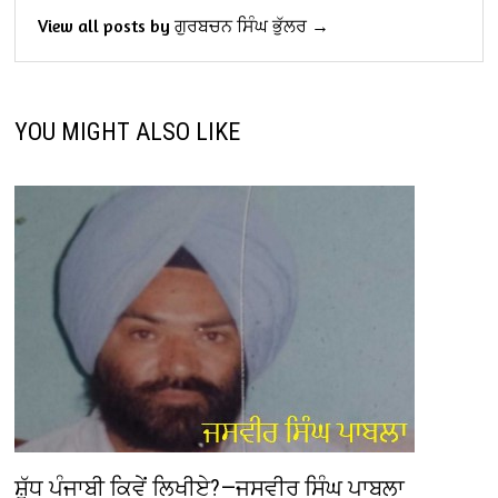
View all posts by ਗੁਰਬਚਨ ਸਿੰਘ ਭੁੱਲਰ →
YOU MIGHT ALSO LIKE
ਸ਼ੁੱਧ ਪੰਜਾਬੀ ਕਿਵੇਂ ਲਿਖੀਏ?—ਜਸਵੀਰ ਸਿੰਘ ਪਾਬਲਾ