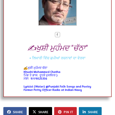
✍️ਖੁਸ਼ੀ ਮੁਹੰਮਦ "ਚੱਠਾ"
+ ਲਿਖਾਰੀ ਵਿੱਚ ਛਪੀਆਂ ਰਚਨਾਵਾਂ ਦਾ ਵੇਰਵਾ
ਖੁਸ਼ੀ ਮੁਹੰਮਦ ਚੱਠਾ
Khushi Mohammed Chatha
ਪਿੰਡ ਤੇ ਡਾਕ: ਦੂਹੜੇ (ਜਲੰਧਰ )
ਮੋਬਾ: 9779025356
Lyricist (Water) @Punjabi Folk Songs and Poetry
Former Petty Officer Radio at Indian Navy
SHARE
SHARE
PIN IT
SHARE