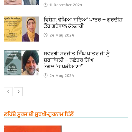
11 December 2024
ਵਿਸ਼ੇਸ਼: ਵੇਖਿਆ ਸੁਣਿਆਂ ਪਾਤਰ — ਗੁਰਦੀਸ਼
ਕੌਰ ਗਰੇਵਾਲ ਕੈਲਗਰੀ
24 May 2024
ਸਵਰਗੀ ਸੁਰਜੀਤ ਸਿੰਘ ਪਾਤਰ ਜੀ ਨੂੰ
ਸ਼ਰਧਾਂਜਲੀ — ਨਛੱਤਰ ਸਿੰਘ
ਭੋਗਲ “ਭਾਖੜੀਆਣਾ”
24 May 2024
ਲਹਿੰਦੇ ਸੂਰਜ ਦੀ ਸੁਰਖੀ-ਗੁਰਨਾਮ ਢਿੱਲੋਂ