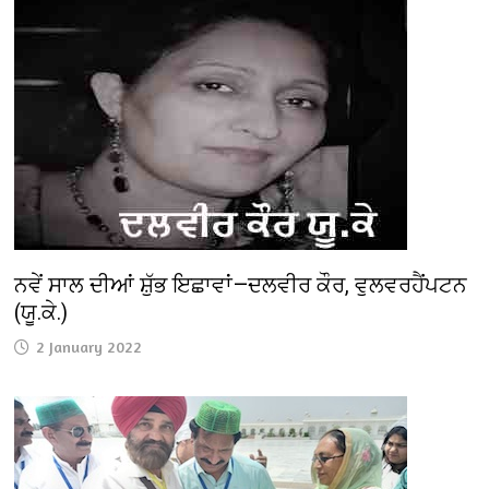
ਨਵੇਂ ਸਾਲ ਦੀਆਂ ਸ਼ੁੱਭ ਇਛਾਵਾਂ—ਦਲਵੀਰ ਕੌਰ, ਵੁਲਵਰਹੈਂਪਟਨ
(ਯੂ.ਕੇ.)
2 January 2022