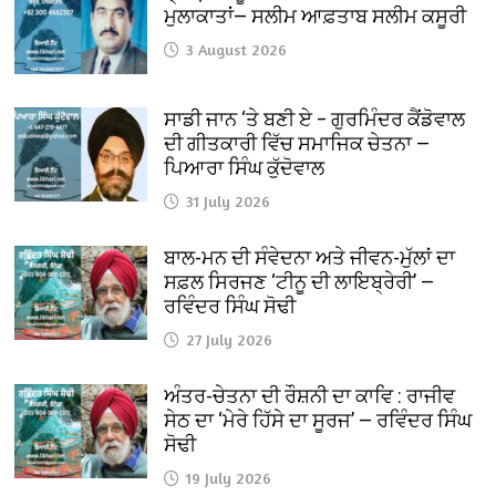
ਮੁਲਾਕਾਤਾਂ— ਸਲੀਮ ਆਫ਼ਤਾਬ ਸਲੀਮ ਕਸੂਰੀ
3 August 2026
ਸਾਡੀ ਜਾਨ ‘ਤੇ ਬਣੀ ਏ – ਗੁਰਮਿੰਦਰ ਕੈਂਡੋਵਾਲ
ਦੀ ਗੀਤਕਾਰੀ ਵਿੱਚ ਸਮਾਜਿਕ ਚੇਤਨਾ —
ਪਿਆਰਾ ਸਿੰਘ ਕੁੱਦੋਵਾਲ
31 July 2026
ਬਾਲ-ਮਨ ਦੀ ਸੰਵੇਦਨਾ ਅਤੇ ਜੀਵਨ-ਮੁੱਲਾਂ ਦਾ
ਸਫ਼ਲ ਸਿਰਜਣ ‘ਟੀਨੂ ਦੀ ਲਾਇਬ੍ਰੇਰੀ’ —
ਰਵਿੰਦਰ ਸਿੰਘ ਸੋਢੀ
27 July 2026
ਅੰਤਰ-ਚੇਤਨਾ ਦੀ ਰੌਸ਼ਨੀ ਦਾ ਕਾਵਿ : ਰਾਜੀਵ
ਸੇਠ ਦਾ ‘ਮੇਰੇ ਹਿੱਸੇ ਦਾ ਸੂਰਜ’ — ਰਵਿੰਦਰ ਸਿੰਘ
ਸੋਢੀ
19 July 2026