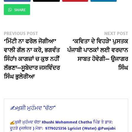
SHARE
Post
Previous
N
PREVIOUS POST
NEXT POST
post:
po
‘ਮਿੱਟੀ ਨਾ ਫਰੋਲ ਜੋਗੀਆ’
‘ਕਵਿਤਾ ਦੇ ਵਿਹੜੇ’ ਪੁਸਤਕ
navigation
ਵਾਲੀ ਗੱਲ ਨਾ ਕਰੋ, ਭਗਵੰਤ
ਪੰਜਾਬੀ ਪਾਠਕਾਂ ਲਈ ਵਰਦਾਨ
ਸਿੰਹਾਂ! ਕਾਗਜ਼ਾਂ ਚ ਕੁਝ ਨਹੀਂ
ਸਾਬਤ ਹੋਵੇਗੀ— ਉਜਾਗਰ
ਲੱਭਣਾ—ਸੂਬੇਦਾਰ ਜਸਵਿੰਦਰ
ਸਿੰਘ
ਸਿੰਘ ਭੁਲੇਰੀਆ
✍️ਖੁਸ਼ੀ ਮੁਹੰਮਦ "ਚੱਠਾ"
ਖੁਸ਼ੀ ਮੁਹੰਮਦ ਚੱਠਾ
Khushi Mohammed Chatha
ਪਿੰਡ ਤੇ ਡਾਕ:
ਦੂਹੜੇ (ਜਲੰਧਰ )
ਮੋਬਾ: 9779025356
Lyricist (Water) @Punjabi