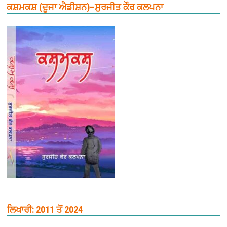
ਕਸ਼ਮਕਸ਼ (ਦੂਜਾ ਐਡੀਸ਼ਨ)–ਸੁਰਜੀਤ ਕੌਰ ਕਲਪਨਾ
ਲਿਖਾਰੀ: 2011 ਤੋਂ 2024