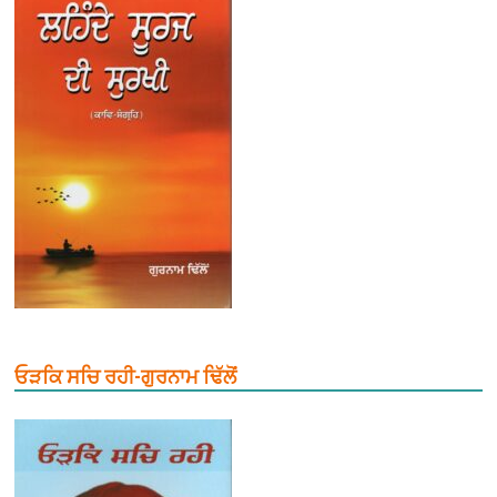
ਓੜਕਿ ਸਚਿ ਰਹੀ-ਗੁਰਨਾਮ ਢਿੱਲੋਂ