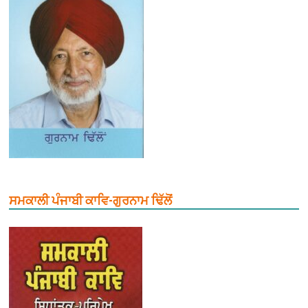
ਸਮਕਾਲੀ ਪੰਜਾਬੀ ਕਾਵਿ-ਗੁਰਨਾਮ ਢਿੱਲੋਂ