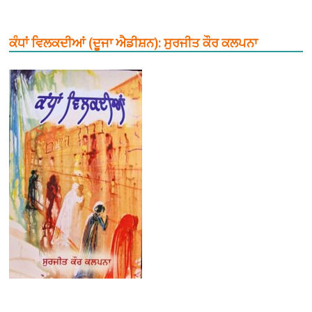
ਕੰਧਾਂ ਵਿਲਕਦੀਆਂ (ਦੂਜਾ ਐਡੀਸ਼ਨ): ਸੁਰਜੀਤ ਕੌਰ ਕਲਪਨਾ