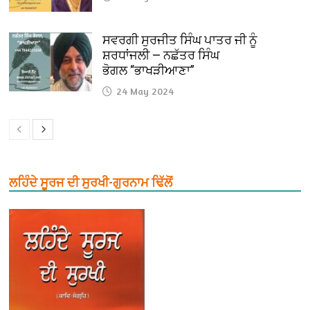
ਸਵਰਗੀ ਸੁਰਜੀਤ ਸਿੰਘ ਪਾਤਰ ਜੀ ਨੂੰ
ਸ਼ਰਧਾਂਜਲੀ — ਨਛੱਤਰ ਸਿੰਘ
ਭੋਗਲ “ਭਾਖੜੀਆਣਾ”
24 May 2024
ਲਹਿੰਦੇ ਸੂਰਜ ਦੀ ਸੁਰਖੀ-ਗੁਰਨਾਮ ਢਿੱਲੋਂ