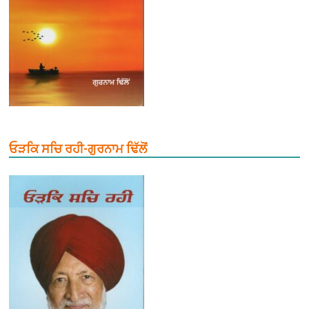
ਓੜਕਿ ਸਚਿ ਰਹੀ-ਗੁਰਨਾਮ ਢਿੱਲੋਂ