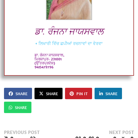
ਡਾ. ਰੰਜਨਾ ਜਾਯਸਵਾਲ
+ ਲਿਖਾਰੀ ਵਿੱਚ ਛਪੀਆਂ ਰਚਨਾਵਾਂ ਦਾ ਵੇਰਵਾ
ਡਾ. ਰੰਜਨਾ ਜਾਯਸਵਾਲ,
ਮਿਰਜ਼ਾਪੁਰ- 231001
(ਉੱਤਰਪ੍ਰਦੇਸ਼)
9415479796
SHARE
SHARE
PIN IT
SHARE
SHARE
Post
Previous
N
PREVIOUS POST
NEXT POST
post:
po