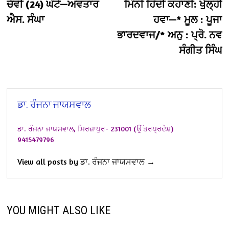
ਚੌਵੀ (24) ਘੰਟੇ—ਅਵਤਾਰ
ਮਿੰਨੀ ਹਿੰਦੀ ਕਹਾਣੀ: ਖੁੱਲ੍ਹੀ
navigation
ਐਸ. ਸੰਘਾ
ਹਵਾ—* ਮੂਲ : ਪੂਜਾ
ਭਾਰਦਵਾਜ/* ਅਨੁ : ਪ੍ਰੋ. ਨਵ
ਸੰਗੀਤ ਸਿੰਘ
ਡਾ. ਰੰਜਨਾ ਜਾਯਸਵਾਲ
ਡਾ. ਰੰਜਨਾ ਜਾਯਸਵਾਲ,
ਮਿਰਜ਼ਾਪੁਰ- 231001
(ਉੱਤਰਪ੍ਰਦੇਸ਼)
9415479796
View all posts by ਡਾ. ਰੰਜਨਾ ਜਾਯਸਵਾਲ →
YOU MIGHT ALSO LIKE