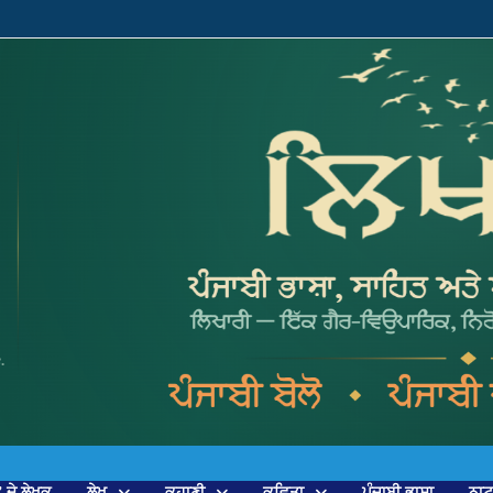
’ ਦੇ ਲੇਖਕ
ਲੇਖ
ਕਹਾਣੀ
ਕਵਿਤਾ
ਪੰਜਾਬੀ ਭਾਸ਼ਾ
ਨਾ