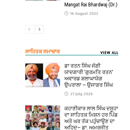
Mangat Rai Bhardwaj (Dr.)
16 August 2023
ਸਾਹਿਤਕ ਸਮਾਚਾਰ
VIEW ALL
ਡਾ ਰਤਨ ਸਿੰਘ ਜੱਗੀ
ਯਾਦਗਾਰੀ ‘ਗੁਰਮਤਿ ਰਤਨ’
ਅਵਾਰਡ ਸ਼ਲਾਘਾਯੋਗ
ਉਪਰਾਲਾ — ਉਜਾਗਰ ਸਿੰਘ
27 July 2026
ਕਹਾਣੀਕਾਰ ਲਾਲ ਸਿੰਘ ਦਸੂਹਾ
ਦਾ ਸਾਹਿਤਕ ਮਿਸ਼ਨ ਹਰ ਪਿੰਡ
ਅਤੇ ਘਰ ਤੱਕ ਪਹੁੰਚਾਉਣ ਦਾ
ਅਹਿਦ— ਡਾ. ਅਮਰਜੀਤ