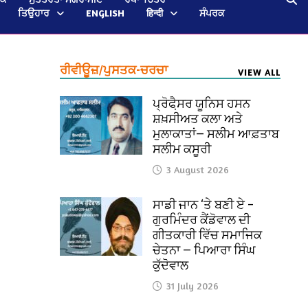
ਤਿਉਹਾਰ
ENGLISH
हिन्दी
ਸੰਪਰਕ
ਰੀਵੀਊਜ਼/ਪੁਸਤਕ-ਚਰਚਾ
VIEW ALL
ਪ੍ਰੋਫੈ਼ਸਰ ਯੂਨਿਸ ਹਸਨ
ਸ਼ਖ਼ਸੀਅਤ ਕਲਾ ਅਤੇ
ਮੁਲਾਕਾਤਾਂ— ਸਲੀਮ ਆਫ਼ਤਾਬ
ਸਲੀਮ ਕਸੂਰੀ
3 August 2026
ਸਾਡੀ ਜਾਨ ‘ਤੇ ਬਣੀ ਏ –
ਗੁਰਮਿੰਦਰ ਕੈਂਡੋਵਾਲ ਦੀ
ਗੀਤਕਾਰੀ ਵਿੱਚ ਸਮਾਜਿਕ
ਚੇਤਨਾ — ਪਿਆਰਾ ਸਿੰਘ
ਕੁੱਦੋਵਾਲ
31 July 2026