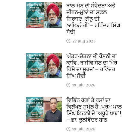
ਬਾਲ-ਮਨ ਦੀ ਸੰਵੇਦਨਾ ਅਤੇ
ਜੀਵਨ-ਮੁੱਲਾਂ ਦਾ ਸਫ਼ਲ
ਸਿਰਜਣ ‘ਟੀਨੂ ਦੀ
ਲਾਇਬ੍ਰੇਰੀ’ — ਰਵਿੰਦਰ ਸਿੰਘ
ਸੋਢੀ
27 July 2026
ਅੰਤਰ-ਚੇਤਨਾ ਦੀ ਰੌਸ਼ਨੀ ਦਾ
ਕਾਵਿ : ਰਾਜੀਵ ਸੇਠ ਦਾ ‘ਮੇਰੇ
ਹਿੱਸੇ ਦਾ ਸੂਰਜ’ — ਰਵਿੰਦਰ
ਸਿੰਘ ਸੋਢੀ
19 July 2026
ਵਿਭਿੰਨ ਰੰਗਾਂ ਤੇ ਰਸਾਂ ਦਾ
ਵਿਲੱਖਣ ਸੁਮੇਲ ਹੈ…ਪ੍ਰੇਮ ਪਾਲ
ਸਿੰਘ ਇਟਲੀ ਦੇ ‘ਅਧੂਰੇ ਖ਼ਾਬ’ !
— ਡਾ. ਕੁਲਵਿੰਦਰ ਬਾਠ
19 July 2026