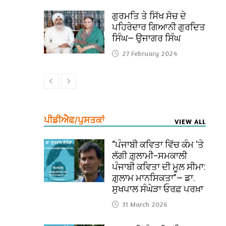
ਗੁਰਮਤਿ ਤੇ ਸਿੱਖ ਸੋਚ ਦੇ
ਪਹਿਰੇਦਾਰ ਗਿਆਨੀ ਗੁਰਦਿਤ
ਸਿੰਘ— ਉਜਾਗਰ ਸਿੰਘ
27 February 2024
ਪੀਡੀਐਫ/ਪੁਸਤਕਾਂ
VIEW ALL
“ਪੰਜਾਬੀ ਕਵਿਤਾ ਵਿੱਚ ਕੰਮ ‘ਤੇ
ਲੱਗੀ ਗ਼ੁਲਾਮੀ–ਸਮਕਾਲੀ
ਪੰਜਾਬੀ ਕਵਿਤਾ ਦੀ ਮੂਲ ਸੀਮਾ:
ਗ਼ੁਲਾਮ ਮਾਨਸਿਕਤਾ”— ਡਾ.
ਸੁਖਪਾਲ ਸੰਘੇੜਾ ਓਰਫ਼ ਪਰਖ਼ਾ
31 March 2026