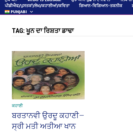
ਪੀਡੀਐਫ/ਪੁਸਤਕਾਂ/ਲੇਖ/ਕਹਾਣੀਆਂ/ਕਵਿਤਾ
ਗਿਆਨ-ਵਿਗਿਆਨ-ਤਕਨੀਕ
PUNJABI
TAG:
ਖੂਨ ਦਾ ਰਿਸ਼ਤਾ ਡਾਢਾ
ਕਹਾਣੀ
ਬਰਤਾਨਵੀ ਉਰਦੂ ਕਹਾਣੀ—
ਸ੍ਰੀ ਮਤੀ ਅਤੀਆ ਖਾਨ