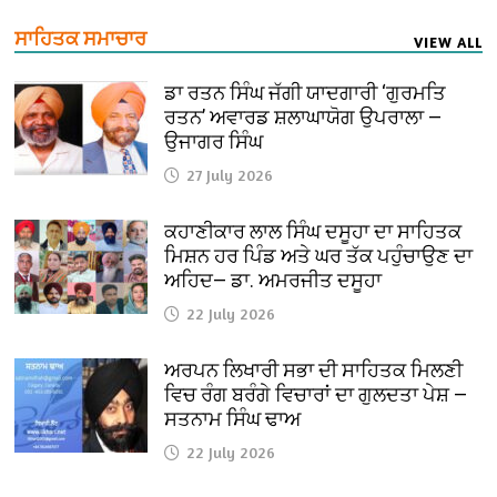
ਸਾਹਿਤਕ ਸਮਾਚਾਰ
VIEW ALL
ਡਾ ਰਤਨ ਸਿੰਘ ਜੱਗੀ ਯਾਦਗਾਰੀ ‘ਗੁਰਮਤਿ
ਰਤਨ’ ਅਵਾਰਡ ਸ਼ਲਾਘਾਯੋਗ ਉਪਰਾਲਾ —
ਉਜਾਗਰ ਸਿੰਘ
27 July 2026
ਕਹਾਣੀਕਾਰ ਲਾਲ ਸਿੰਘ ਦਸੂਹਾ ਦਾ ਸਾਹਿਤਕ
ਮਿਸ਼ਨ ਹਰ ਪਿੰਡ ਅਤੇ ਘਰ ਤੱਕ ਪਹੁੰਚਾਉਣ ਦਾ
ਅਹਿਦ— ਡਾ. ਅਮਰਜੀਤ ਦਸੂਹਾ
22 July 2026
ਅਰਪਨ ਲਿਖਾਰੀ ਸਭਾ ਦੀ ਸਾਹਿਤਕ ਮਿਲਣੀ
ਵਿਚ ਰੰਗ ਬਰੰਗੇ ਵਿਚਾਰਾਂ ਦਾ ਗੁਲਦਤਾ ਪੇਸ਼ —
ਸਤਨਾਮ ਸਿੰਘ ਢਾਅ
22 July 2026