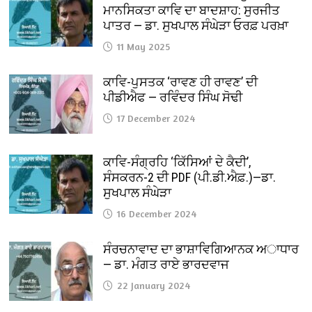
ਮਾਨਸਿਕਤਾ ਕਾਵਿ ਦਾ ਬਾਦਸ਼ਾਹ: ਸੁਰਜੀਤ
ਪਾਤਰ — ਡਾ. ਸੁਖਪਾਲ ਸੰਘੇੜਾ ਓਰਫ਼ ਪਰਖ਼ਾ
11 May 2025
ਕਾਵਿ-ਪੁਸਤਕ ‘ਰਾਵਣ ਹੀ ਰਾਵਣ’ ਦੀ
ਪੀਡੀਐਫ — ਰਵਿੰਦਰ ਸਿੰਘ ਸੋਢੀ
17 December 2024
ਕਾਵਿ-ਸੰਗ੍ਰਹਿ ‘ਕਿੱਸਿਆਂ ਦੇ ਕੈਦੀ’,
ਸੰਸਕਰਨ-2 ਦੀ PDF (ਪੀ.ਡੀ.ਐਫ਼.)—ਡਾ.
ਸੁਖਪਾਲ ਸੰਘੇੜਾ
16 December 2024
ਸੰਰਚਨਾਵਾਦ ਦਾ ਭਾਸ਼ਾਵਿਗਿਆਨਕ ਅਾਧਾਰ
— ਡਾ. ਮੰਗਤ ਰਾਏ ਭਾਰਦਵਾਜ
22 January 2024