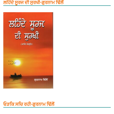
ਲਹਿੰਦੇ ਸੂਰਜ ਦੀ ਸੁਰਖੀ-ਗੁਰਨਾਮ ਢਿੱਲੋਂ
ਓੜਕਿ ਸਚਿ ਰਹੀ-ਗੁਰਨਾਮ ਢਿੱਲੋਂ