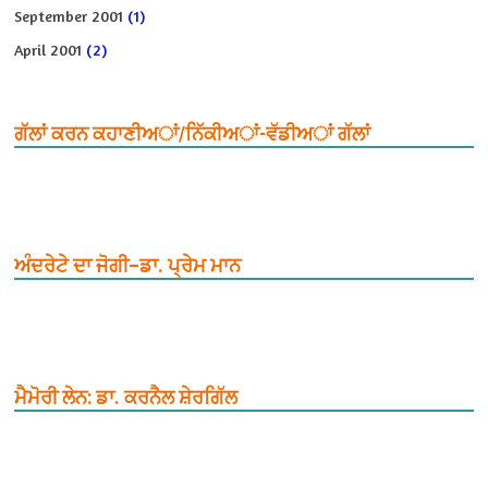
September 2001
(1)
April 2001
(2)
ਗੱਲਾਂ ਕਰਨ ਕਹਾਣੀਅਾਂ/ਨਿੱਕੀਅਾਂ-ਵੱਡੀਅਾਂ ਗੱਲਾਂ
ਅੰਦਰੇਟੇ ਦਾ ਜੋਗੀ–ਡਾ. ਪ੍ਰੇਮ ਮਾਨ
ਮੈਮੋਰੀ ਲੇਨ: ਡਾ. ਕਰਨੈਲ ਸ਼ੇਰਗਿੱਲ