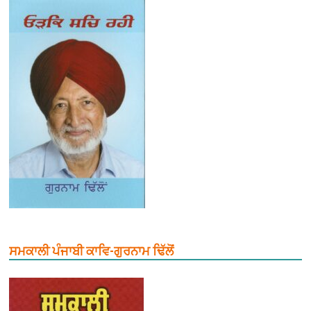
ਸਮਕਾਲੀ ਪੰਜਾਬੀ ਕਾਵਿ-ਗੁਰਨਾਮ ਢਿੱਲੋਂ