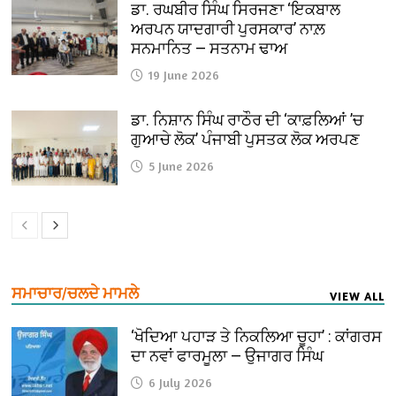
ਡਾ. ਰਘਬੀਰ ਸਿੰਘ ਸਿਰਜਣਾ ‘ਇਕਬਾਲ
ਅਰਪਨ ਯਾਦਗਾਰੀ ਪੁਰਸਕਾਰ’ ਨਾਲ਼
ਸਨਮਾਨਿਤ — ਸਤਨਾਮ ਢਾਅ
19 June 2026
ਡਾ. ਨਿਸ਼ਾਨ ਸਿੰਘ ਰਾਠੌਰ ਦੀ ‘ਕਾਫ਼ਲਿਆਂ ’ਚ
ਗੁਆਚੇ ਲੋਕ’ ਪੰਜਾਬੀ ਪੁਸਤਕ ਲੋਕ ਅਰਪਣ
5 June 2026
ਸਮਾਚਾਰ/ਚਲਦੇ ਮਾਮਲੇ
VIEW ALL
‘ਖੋਦਿਆ ਪਹਾੜ ਤੇ ਨਿਕਲਿਆ ਚੂਹਾ’ : ਕਾਂਗਰਸ
ਦਾ ਨਵਾਂ ਫਾਰਮੂਲਾ — ਉਜਾਗਰ ਸਿੰਘ
6 July 2026