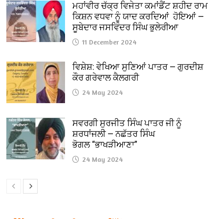
ਮਹਾਂਵੀਰ ਚੱਕ੍ਰ ਵਿਜੇਤਾ ਕਮਾਂਡੈਂਟ ਸ਼ਹੀਦ ਰਾਮ
ਕਿਸ਼ਨ ਵਧਵਾ ਨੂੰ ਯਾਦ ਕਰਦਿਆਂ ਹੋਇਆਂ —
ਸੂਬੇਦਾਰ ਜਸਵਿੰਦਰ ਸਿੰਘ ਭੁਲੇਰੀਆ
11 December 2024
ਵਿਸ਼ੇਸ਼: ਵੇਖਿਆ ਸੁਣਿਆਂ ਪਾਤਰ — ਗੁਰਦੀਸ਼
ਕੌਰ ਗਰੇਵਾਲ ਕੈਲਗਰੀ
24 May 2024
ਸਵਰਗੀ ਸੁਰਜੀਤ ਸਿੰਘ ਪਾਤਰ ਜੀ ਨੂੰ
ਸ਼ਰਧਾਂਜਲੀ — ਨਛੱਤਰ ਸਿੰਘ
ਭੋਗਲ “ਭਾਖੜੀਆਣਾ”
24 May 2024