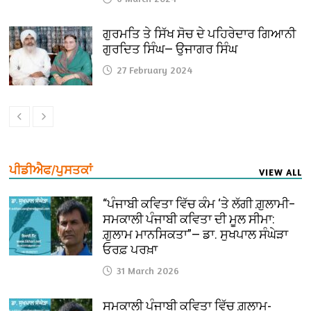
ਗੁਰਮਤਿ ਤੇ ਸਿੱਖ ਸੋਚ ਦੇ ਪਹਿਰੇਦਾਰ ਗਿਆਨੀ
ਗੁਰਦਿਤ ਸਿੰਘ— ਉਜਾਗਰ ਸਿੰਘ
27 February 2024
ਪੀਡੀਐਫ/ਪੁਸਤਕਾਂ
VIEW ALL
“ਪੰਜਾਬੀ ਕਵਿਤਾ ਵਿੱਚ ਕੰਮ ‘ਤੇ ਲੱਗੀ ਗ਼ੁਲਾਮੀ–
ਸਮਕਾਲੀ ਪੰਜਾਬੀ ਕਵਿਤਾ ਦੀ ਮੂਲ ਸੀਮਾ:
ਗ਼ੁਲਾਮ ਮਾਨਸਿਕਤਾ”— ਡਾ. ਸੁਖਪਾਲ ਸੰਘੇੜਾ
ਓਰਫ਼ ਪਰਖ਼ਾ
31 March 2026
ਸਮਕਾਲੀ ਪੰਜਾਬੀ ਕਵਿਤਾ ਵਿੱਚ ਗ਼ੁਲਾਮ-