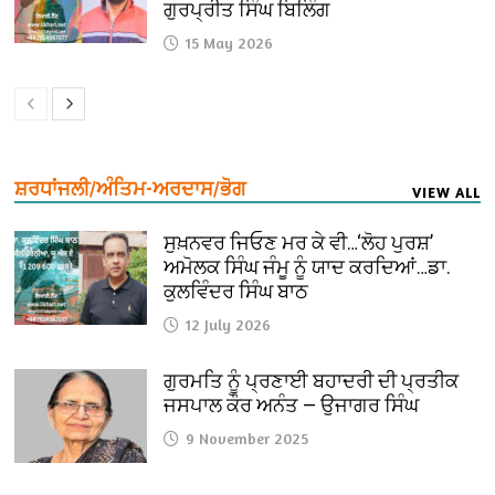
ਗੁਰਪ੍ਰੀਤ ਸਿੰਘ ਬਿਲਿੰਗ
15 May 2026
ਸ਼ਰਧਾਂਜਲੀ/ਅੰਤਿਮ-ਅਰਦਾਸ/ਭੋਗ
VIEW ALL
ਸੁਖ਼ਨਵਰ ਜਿਓਣ ਮਰ ਕੇ ਵੀ…‘ਲੋਹ ਪੁਰਸ਼’
ਅਮੋਲਕ ਸਿੰਘ ਜੰਮੂ ਨੂੰ ਯਾਦ ਕਰਦਿਆਂ…ਡਾ.
ਕੁਲਵਿੰਦਰ ਸਿੰਘ ਬਾਠ
12 July 2026
ਗੁਰਮਤਿ ਨੂੰ ਪ੍ਰਣਾਈ ਬਹਾਦਰੀ ਦੀ ਪ੍ਰਤੀਕ
ਜਸਪਾਲ ਕੌਰ ਅਨੰਤ — ਉਜਾਗਰ ਸਿੰਘ
9 November 2025