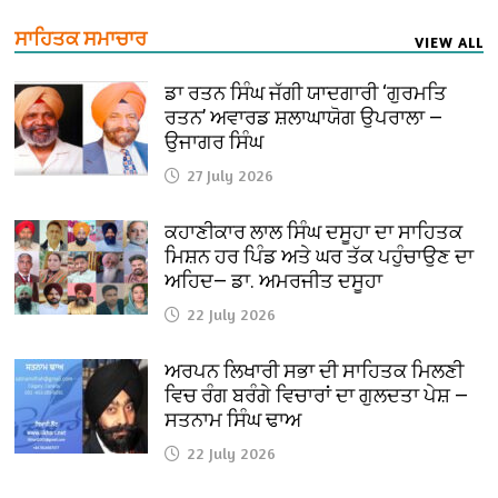
ਸਾਹਿਤਕ ਸਮਾਚਾਰ
VIEW ALL
ਡਾ ਰਤਨ ਸਿੰਘ ਜੱਗੀ ਯਾਦਗਾਰੀ ‘ਗੁਰਮਤਿ
ਰਤਨ’ ਅਵਾਰਡ ਸ਼ਲਾਘਾਯੋਗ ਉਪਰਾਲਾ —
ਉਜਾਗਰ ਸਿੰਘ
27 July 2026
ਕਹਾਣੀਕਾਰ ਲਾਲ ਸਿੰਘ ਦਸੂਹਾ ਦਾ ਸਾਹਿਤਕ
ਮਿਸ਼ਨ ਹਰ ਪਿੰਡ ਅਤੇ ਘਰ ਤੱਕ ਪਹੁੰਚਾਉਣ ਦਾ
ਅਹਿਦ— ਡਾ. ਅਮਰਜੀਤ ਦਸੂਹਾ
22 July 2026
ਅਰਪਨ ਲਿਖਾਰੀ ਸਭਾ ਦੀ ਸਾਹਿਤਕ ਮਿਲਣੀ
ਵਿਚ ਰੰਗ ਬਰੰਗੇ ਵਿਚਾਰਾਂ ਦਾ ਗੁਲਦਤਾ ਪੇਸ਼ —
ਸਤਨਾਮ ਸਿੰਘ ਢਾਅ
22 July 2026