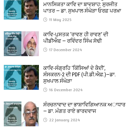
ਮਾਨਸਿਕਤਾ ਕਾਵਿ ਦਾ ਬਾਦਸ਼ਾਹ: ਸੁਰਜੀਤ
ਪਾਤਰ — ਡਾ. ਸੁਖਪਾਲ ਸੰਘੇੜਾ ਓਰਫ਼ ਪਰਖ਼ਾ
11 May 2025
ਕਾਵਿ-ਪੁਸਤਕ ‘ਰਾਵਣ ਹੀ ਰਾਵਣ’ ਦੀ
ਪੀਡੀਐਫ — ਰਵਿੰਦਰ ਸਿੰਘ ਸੋਢੀ
17 December 2024
ਕਾਵਿ-ਸੰਗ੍ਰਹਿ ‘ਕਿੱਸਿਆਂ ਦੇ ਕੈਦੀ’,
ਸੰਸਕਰਨ-2 ਦੀ PDF (ਪੀ.ਡੀ.ਐਫ਼.)—ਡਾ.
ਸੁਖਪਾਲ ਸੰਘੇੜਾ
16 December 2024
ਸੰਰਚਨਾਵਾਦ ਦਾ ਭਾਸ਼ਾਵਿਗਿਆਨਕ ਅਾਧਾਰ
— ਡਾ. ਮੰਗਤ ਰਾਏ ਭਾਰਦਵਾਜ
22 January 2024