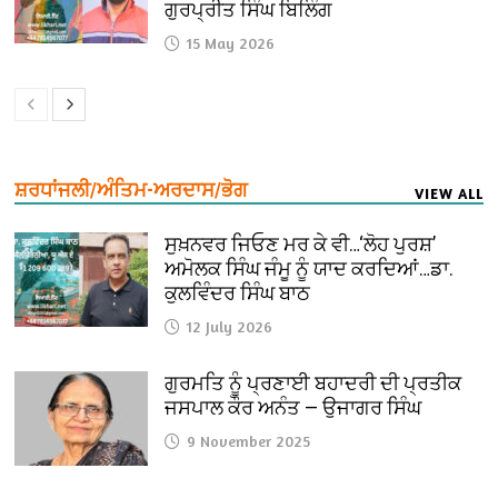
ਗੁਰਪ੍ਰੀਤ ਸਿੰਘ ਬਿਲਿੰਗ
15 May 2026
ਸ਼ਰਧਾਂਜਲੀ/ਅੰਤਿਮ-ਅਰਦਾਸ/ਭੋਗ
VIEW ALL
ਸੁਖ਼ਨਵਰ ਜਿਓਣ ਮਰ ਕੇ ਵੀ…‘ਲੋਹ ਪੁਰਸ਼’
ਅਮੋਲਕ ਸਿੰਘ ਜੰਮੂ ਨੂੰ ਯਾਦ ਕਰਦਿਆਂ…ਡਾ.
ਕੁਲਵਿੰਦਰ ਸਿੰਘ ਬਾਠ
12 July 2026
ਗੁਰਮਤਿ ਨੂੰ ਪ੍ਰਣਾਈ ਬਹਾਦਰੀ ਦੀ ਪ੍ਰਤੀਕ
ਜਸਪਾਲ ਕੌਰ ਅਨੰਤ — ਉਜਾਗਰ ਸਿੰਘ
9 November 2025