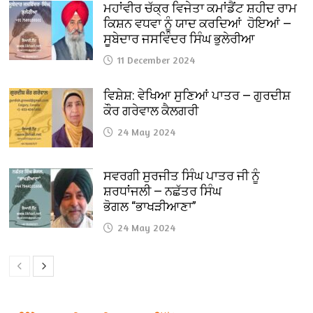
ਮਹਾਂਵੀਰ ਚੱਕ੍ਰ ਵਿਜੇਤਾ ਕਮਾਂਡੈਂਟ ਸ਼ਹੀਦ ਰਾਮ
ਕਿਸ਼ਨ ਵਧਵਾ ਨੂੰ ਯਾਦ ਕਰਦਿਆਂ ਹੋਇਆਂ —
ਸੂਬੇਦਾਰ ਜਸਵਿੰਦਰ ਸਿੰਘ ਭੁਲੇਰੀਆ
11 December 2024
ਵਿਸ਼ੇਸ਼: ਵੇਖਿਆ ਸੁਣਿਆਂ ਪਾਤਰ — ਗੁਰਦੀਸ਼
ਕੌਰ ਗਰੇਵਾਲ ਕੈਲਗਰੀ
24 May 2024
ਸਵਰਗੀ ਸੁਰਜੀਤ ਸਿੰਘ ਪਾਤਰ ਜੀ ਨੂੰ
ਸ਼ਰਧਾਂਜਲੀ — ਨਛੱਤਰ ਸਿੰਘ
ਭੋਗਲ “ਭਾਖੜੀਆਣਾ”
24 May 2024