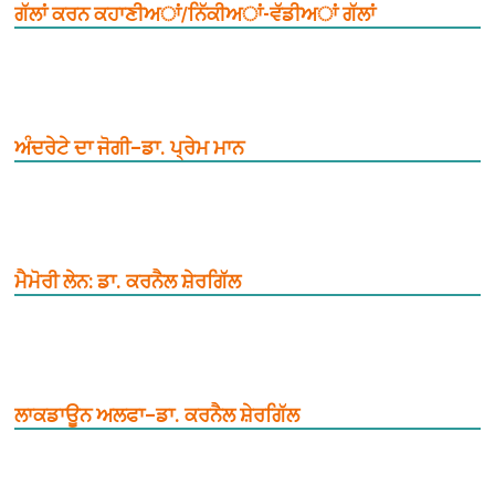
ਗੱਲਾਂ ਕਰਨ ਕਹਾਣੀਅਾਂ/ਨਿੱਕੀਅਾਂ-ਵੱਡੀਅਾਂ ਗੱਲਾਂ
ਅੰਦਰੇਟੇ ਦਾ ਜੋਗੀ–ਡਾ. ਪ੍ਰੇਮ ਮਾਨ
ਮੈਮੋਰੀ ਲੇਨ: ਡਾ. ਕਰਨੈਲ ਸ਼ੇਰਗਿੱਲ
ਲਾਕਡਾਊਨ ਅਲਫਾ–ਡਾ. ਕਰਨੈਲ ਸ਼ੇਰਗਿੱਲ