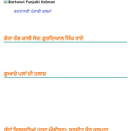
ਬਰਤਾਨਵੀ ਪੰਜਾਬੀ ਕਲਮਾਂ
ਗੋਰਾ ਰੰਗ ਕਾਲੀ ਸੋਚ: ਗੁਰਦਿਆਲ ਸਿੰਘ ਰਾਏ
ਗੁਆਚੇ ਪਲਾਂ ਦੀ ਤਲਾਸ਼
ਕੰਧਾਂ ਵਿਲਕਦੀਆਂ (ਦੂਜਾ ਐਡੀਸ਼ਨ): ਸੁਰਜੀਤ ਕੌਰ ਕਲਪਨਾ