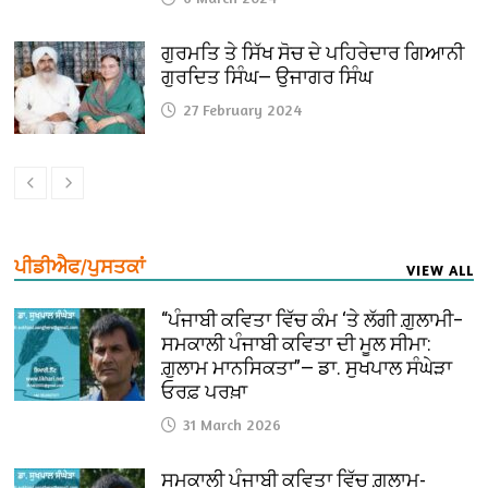
ਗੁਰਮਤਿ ਤੇ ਸਿੱਖ ਸੋਚ ਦੇ ਪਹਿਰੇਦਾਰ ਗਿਆਨੀ
ਗੁਰਦਿਤ ਸਿੰਘ— ਉਜਾਗਰ ਸਿੰਘ
27 February 2024
ਪੀਡੀਐਫ/ਪੁਸਤਕਾਂ
VIEW ALL
“ਪੰਜਾਬੀ ਕਵਿਤਾ ਵਿੱਚ ਕੰਮ ‘ਤੇ ਲੱਗੀ ਗ਼ੁਲਾਮੀ–
ਸਮਕਾਲੀ ਪੰਜਾਬੀ ਕਵਿਤਾ ਦੀ ਮੂਲ ਸੀਮਾ:
ਗ਼ੁਲਾਮ ਮਾਨਸਿਕਤਾ”— ਡਾ. ਸੁਖਪਾਲ ਸੰਘੇੜਾ
ਓਰਫ਼ ਪਰਖ਼ਾ
31 March 2026
ਸਮਕਾਲੀ ਪੰਜਾਬੀ ਕਵਿਤਾ ਵਿੱਚ ਗ਼ੁਲਾਮ-