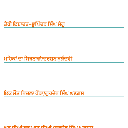
ਤੇਰੀ ਇਬਾਦਤ–ਭੂਪਿੰਦਰ ਸਿੰਘ ਸੱਗੂ
ਮਹਿਕਾਂ ਦਾ ਸਿਰਨਾਵਾਂ/ਦਰਸ਼ਨ ਬੁਲੰਦਵੀ
ਇਕ ਮੌਤ ਵਿਚਲਾ ਪੈਂਡਾ/ਗੁਰਦੇਵ ਸਿੰਘ ਘਣਗਸ
ਘਰ ਦੀਆਂ ਕੁਝ ਘਾਟ ਦੀਆਂ /ਗੁਰਦੇਵ ਸਿੰਘ ਘਣਗਸ