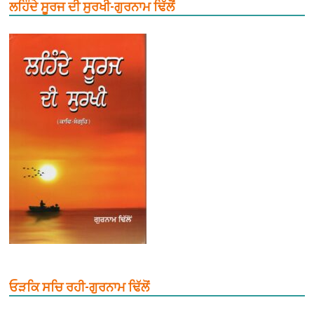
ਲਹਿੰਦੇ ਸੂਰਜ ਦੀ ਸੁਰਖੀ-ਗੁਰਨਾਮ ਢਿੱਲੋਂ
ਓੜਕਿ ਸਚਿ ਰਹੀ-ਗੁਰਨਾਮ ਢਿੱਲੋਂ