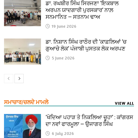
ਡਾ. ਰਘਬੀਰ ਸਿੰਘ ਸਿਰਜਣਾ ‘ਇਕਬਾਲ
ਅਰਪਨ ਯਾਦਗਾਰੀ ਪੁਰਸਕਾਰ’ ਨਾਲ਼
ਸਨਮਾਨਿਤ — ਸਤਨਾਮ ਢਾਅ
19 June 2026
ਡਾ. ਨਿਸ਼ਾਨ ਸਿੰਘ ਰਾਠੌਰ ਦੀ ‘ਕਾਫ਼ਲਿਆਂ ’ਚ
ਗੁਆਚੇ ਲੋਕ’ ਪੰਜਾਬੀ ਪੁਸਤਕ ਲੋਕ ਅਰਪਣ
5 June 2026
ਸਮਾਚਾਰ/ਚਲਦੇ ਮਾਮਲੇ
VIEW ALL
‘ਖੋਦਿਆ ਪਹਾੜ ਤੇ ਨਿਕਲਿਆ ਚੂਹਾ’ : ਕਾਂਗਰਸ
ਦਾ ਨਵਾਂ ਫਾਰਮੂਲਾ — ਉਜਾਗਰ ਸਿੰਘ
6 July 2026